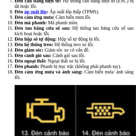
Đèn cân bằng điện tử:
Hệ thống cân bằng điện tử (ESC) bị
tắt hoặc lỗi.
Đèn
áp suất lốp
:
Áp suất lốp thấp (TPMS).
Đèn cảm ứng mưa:
Cảm biến mưa lỗi.
Đèn má phanh:
Má phanh mòn.
Đèn tan băng cửa sổ sau:
Hệ thống tan băng cửa sổ sau
kích hoạt hoặc lỗi.
Đèn hộp số tự động:
Hộp số tự động bị lỗi.
Đèn hệ thống treo:
Hệ thống treo xe lỗi.
Đèn giảm sóc:
Giảm sóc xe có vấn đề.
Đèn cánh gió sau:
Cánh gió sau lỗi.
Đèn ngoại thất:
Ngoại thất xe bị lỗi.
Đèn phanh:
Phanh bị trục trặc (không phải phanh tay).
Đèn cảm ứng mưa và ánh sáng:
Cảm biến mưa/ ánh sáng
lỗi.