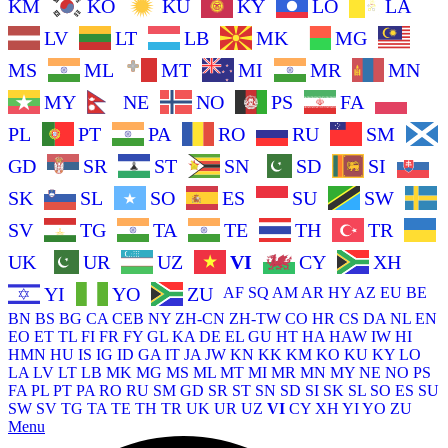
KM
KO
KU
KY
LO
LA
LV
LT
LB
MK
MG
MS
ML
MT
MI
MR
MN
MY
NE
NO
PS
FA
PL
PT
PA
RO
RU
SM
GD
SR
ST
SN
SD
SI
SK
SL
SO
ES
SU
SW
SV
TG
TA
TE
TH
TR
UK
UR
UZ
VI
CY
XH
YI
YO
ZU
AF
SQ
AM
AR
HY
AZ
EU
BE
BN
BS
BG
CA
CEB
NY
ZH-CN
ZH-TW
CO
HR
CS
DA
NL
EN
EO
ET
TL
FI
FR
FY
GL
KA
DE
EL
GU
HT
HA
HAW
IW
HI
HMN
HU
IS
IG
ID
GA
IT
JA
JW
KN
KK
KM
KO
KU
KY
LO
LA
LV
LT
LB
MK
MG
MS
ML
MT
MI
MR
MN
MY
NE
NO
PS
FA
PL
PT
PA
RO
RU
SM
GD
SR
ST
SN
SD
SI
SK
SL
SO
ES
SU
SW
SV
TG
TA
TE
TH
TR
UK
UR
UZ
VI
CY
XH
YI
YO
ZU
Menu