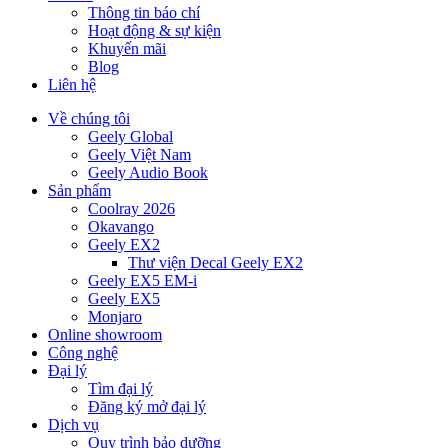
Thông tin báo chí
Hoạt động & sự kiện
Khuyến mãi
Blog
Liên hệ
Về chúng tôi
Geely Global
Geely Việt Nam
Geely Audio Book
Sản phẩm
Coolray 2026
Okavango
Geely EX2
Thư viện Decal Geely EX2
Geely EX5 EM-i
Geely EX5
Monjaro
Online showroom
Công nghệ
Đại lý
Tìm đại lý
Đăng ký mở đại lý
Dịch vụ
Quy trình bảo dưỡng