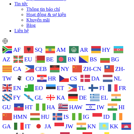
Tin tức
Thông tin báo chí
Hoạt động & sự kiện
Khuyến mãi
Blog
Liên hệ
AF
SQ
AM
AR
HY
AZ
EU
BE
BN
BS
BG
CA
CEB
NY
ZH-CN
ZH-
TW
CO
HR
CS
DA
NL
EN
EO
ET
TL
FI
FR
FY
GL
KA
DE
EL
GU
HT
HA
HAW
IW
HI
HMN
HU
IS
IG
ID
GA
IT
JA
JW
KN
KK