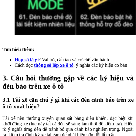
Tìm hiểu thêm:
Hộp số là gì
? Vai trò, cấu tạo và cơ chế vận hành
Cách đọc
thông số lốp xe ô tô
, ý nghĩa các ký hiệu cơ bản
3.
Câu hỏi thường gặp về các ký hiệu và
đèn báo trên xe ô tô
3.1
Tài xế cần chú ý gì khi các đèn cảnh báo trên xe
ô tô xuất hiện?
Tài xế nên thường xuyên quan sát bảng điều khiển, đặc biệt khi
khởi động xe (lúc này tất cả đèn sẽ sáng tạm thời để kiểm tra). Hiểu
rõ ý nghĩa từng đèn để tránh bỏ qua cảnh báo nghiêm trọng. Ngoài
ra, kiểm tra định kỳ xe tại gara để phát hiện sớm lỗi tiềm ẩn.