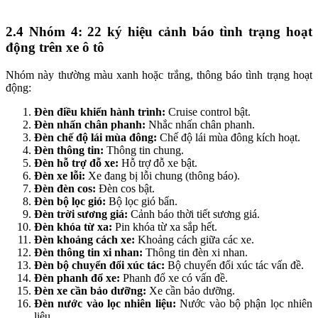
2.4
Nhóm 4: 22 ký hiệu cảnh báo tình trạng hoạt
động trên xe ô tô
Nhóm này thường màu xanh hoặc trắng, thông báo tình trạng hoạt
động:
Đèn điều khiển hành trình:
Cruise control bật.
Đèn nhấn chân phanh:
Nhắc nhấn chân phanh.
Đèn chế độ lái mùa đông:
Chế độ lái mùa đông kích hoạt.
Đèn thông tin:
Thông tin chung.
Đèn hỗ trợ đỗ xe:
Hỗ trợ đỗ xe bật.
Đèn xe lỗi:
Xe đang bị lỗi chung (thông báo).
Đèn đèn cos:
Đèn cos bật.
Đèn bộ lọc gió:
Bộ lọc gió bẩn.
Đèn trời sương giá:
Cảnh báo thời tiết sương giá.
Đèn khóa từ xa:
Pin khóa từ xa sắp hết.
Đèn khoảng cách xe:
Khoảng cách giữa các xe.
Đèn thông tin xi nhan:
Thông tin đèn xi nhan.
Đèn bộ chuyển đổi xúc tác:
Bộ chuyển đổi xúc tác vấn đề.
Đèn phanh đổ xe:
Phanh đổ xe có vấn đề.
Đèn xe cần bảo dưỡng:
Xe cần bảo dưỡng.
Đèn nước vào lọc nhiên liệu:
Nước vào bộ phận lọc nhiên
liệu.