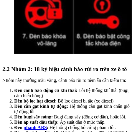
2.2
Nhóm 2: 18 ký hiệu cảnh báo rủi ro trên xe ô tô
Nhóm này thường màu vàng, cảnh báo rủi ro tiềm ẩn cần kiểm tra:
Đèn cảnh báo động cơ khí thải:
Lỗi hệ thống khí thải (bugi,
cảm biến hỏng).
Đèn bộ lọc hạt diesel:
Bộ lọc diesel bị tắc (xe diesel).
Đèn cần gạt kính tự động:
Hệ thống cần gạt kính chắn gió
tự động lỗi.
Đèn bugi sấy nóng:
Bugi đang sấy (động cơ dầu), hoặc lỗi.
Đèn áp suất dầu thấp:
Áp suất dầu ở mức thấp.
Đèn
phanh ABS
:
Hệ thống chống bó cứng phanh lỗi.