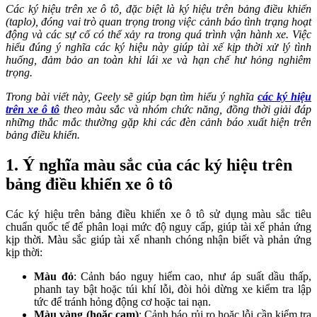
Các ký hiệu trên xe ô tô, đặc biệt là ký hiệu trên bảng điều khiển
(taplo), đóng vai trò quan trọng trong việc cảnh báo tình trạng hoạt
động và các sự cố có thể xảy ra trong quá trình vận hành xe. Việc
hiểu đúng ý nghĩa các ký hiệu này giúp tài xế kịp thời xử lý tình
huống, đảm bảo an toàn khi lái xe và hạn chế hư hỏng nghiêm
trọng.
Trong bài viết này, Geely sẽ giúp bạn tìm hiểu ý nghĩa
các ký hiệu
trên xe ô tô
theo màu sắc và nhóm chức năng, đồng thời giải đáp
những thắc mắc thường gặp khi các đèn cảnh báo xuất hiện trên
bảng điều khiển.
1.
Ý nghĩa màu sắc của các ký hiệu trên
bảng điều khiển xe ô tô
Các ký hiệu trên bảng điều khiển xe ô tô sử dụng màu sắc tiêu
chuẩn quốc tế để phân loại mức độ nguy cấp, giúp tài xế phản ứng
kịp thời. Màu sắc giúp tài xế nhanh chóng nhận biết và phản ứng
kịp thời:
Màu đỏ
: Cảnh báo nguy hiểm cao, như áp suất dầu thấp,
phanh tay bật hoặc túi khí lỗi, đòi hỏi dừng xe kiểm tra lập
tức để tránh hỏng động cơ hoặc tai nạn.
Màu vàng (hoặc cam)
: Cảnh báo rủi ro hoặc lỗi cần kiểm tra