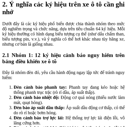
2.
Ý nghĩa các ký hiệu trên xe ô tô cần ghi
nhớ
Dưới đây là các ký hiệu phổ biến được chia thành nhóm theo mức
độ nghiêm trọng và chức năng, dựa trên tiêu chuẩn 64 ký hiệu. Mỗi
ký hiệu thường có hình dạng biểu tượng cụ thể (như dấu chấm than,
biểu tượng pin, v.v.), và ý nghĩa có thể hơi khác nhau tùy hãng xe,
nhưng cơ bản là giống nhau.
2.1
Nhóm 1: 12 ký hiệu cảnh báo nguy hiểm trên
bảng điều khiển xe ô tô
Đây là nhóm đèn đỏ, yêu cầu hành động ngay lập tức để tránh nguy
hiểm:
Đèn cảnh báo phanh tay:
Phanh tay đang kéo hoặc hệ
thống phanh trục trặc (rò rỉ dầu, áp suất thấp).
Đèn cảnh báo nhiệt độ:
Động cơ quá nóng (thiếu nước làm
mát, quạt hỏng).
Đèn báo áp suất dầu thấp:
Áp suất dầu động cơ thấp, có thể
do rò rỉ hoặc bơm hỏng.
Đèn cảnh báo trợ lực lái:
Hệ thống trợ lực lái điện lỗi, vô
lăng cứng hơn.