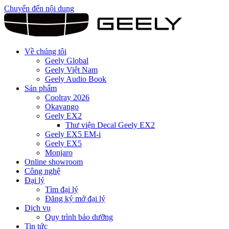
Chuyển đến nội dung
Về chúng tôi
Geely Global
Geely Việt Nam
Geely Audio Book
Sản phẩm
Coolray 2026
Okavango
Geely EX2
Thư viện Decal Geely EX2
Geely EX5 EM-i
Geely EX5
Monjaro
Online showroom
Công nghệ
Đại lý
Tìm đại lý
Đăng ký mở đại lý
Dịch vụ
Quy trình bảo dưỡng
Tin tức