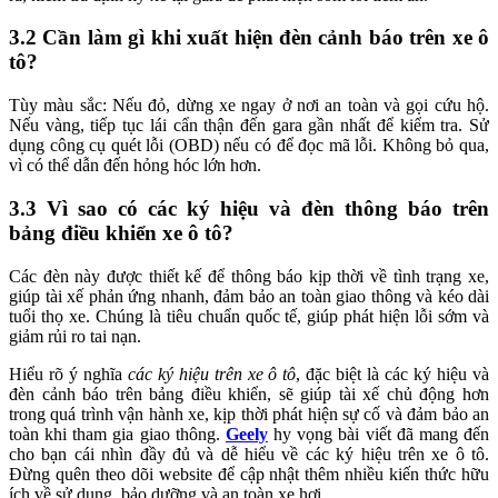
3.2
Cần làm gì khi xuất hiện đèn cảnh báo trên xe ô
tô?
Tùy màu sắc: Nếu đỏ, dừng xe ngay ở nơi an toàn và gọi cứu hộ.
Nếu vàng, tiếp tục lái cẩn thận đến gara gần nhất để kiểm tra. Sử
dụng công cụ quét lỗi (OBD) nếu có để đọc mã lỗi. Không bỏ qua,
vì có thể dẫn đến hỏng hóc lớn hơn.
3.3
Vì sao có các ký hiệu và đèn thông báo trên
bảng điều khiển xe ô tô?
Các đèn này được thiết kế để thông báo kịp thời về tình trạng xe,
giúp tài xế phản ứng nhanh, đảm bảo an toàn giao thông và kéo dài
tuổi thọ xe. Chúng là tiêu chuẩn quốc tế, giúp phát hiện lỗi sớm và
giảm rủi ro tai nạn.
Hiểu rõ ý nghĩa
các ký hiệu trên xe ô tô
, đặc biệt là các ký hiệu và
đèn cảnh báo trên bảng điều khiển, sẽ giúp tài xế chủ động hơn
trong quá trình vận hành xe, kịp thời phát hiện sự cố và đảm bảo an
toàn khi tham gia giao thông.
Geely
hy vọng bài viết đã mang đến
cho bạn cái nhìn đầy đủ và dễ hiểu về các ký hiệu trên xe ô tô.
Đừng quên theo dõi website để cập nhật thêm nhiều kiến thức hữu
ích về sử dụng, bảo dưỡng và an toàn xe hơi.