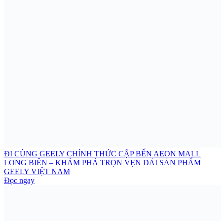
ĐI CÙNG GEELY CHÍNH THỨC CẬP BẾN AEON MALL
LONG BIÊN – KHÁM PHÁ TRỌN VẸN DẢI SẢN PHẨM
GEELY VIỆT NAM
Đọc ngay