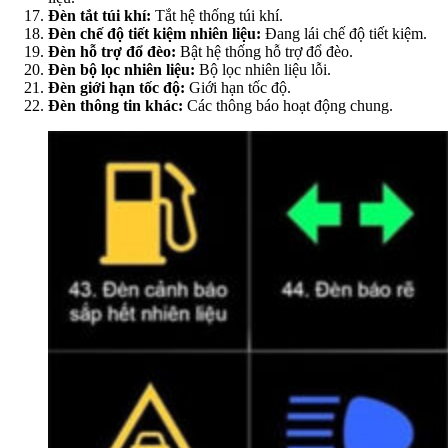
Đèn tắt túi khí:
Tắt hệ thống túi khí.
Đèn chế độ tiết kiệm nhiên liệu:
Đang lái chế độ tiết kiệm.
Đèn hỗ trợ đổ đèo:
Bật hệ thống hỗ trợ đổ đèo.
Đèn bộ lọc nhiên liệu:
Bộ lọc nhiên liệu lỗi.
Đèn giới hạn tốc độ:
Giới hạn tốc độ.
Đèn thông tin khác:
Các thông báo hoạt động chung.