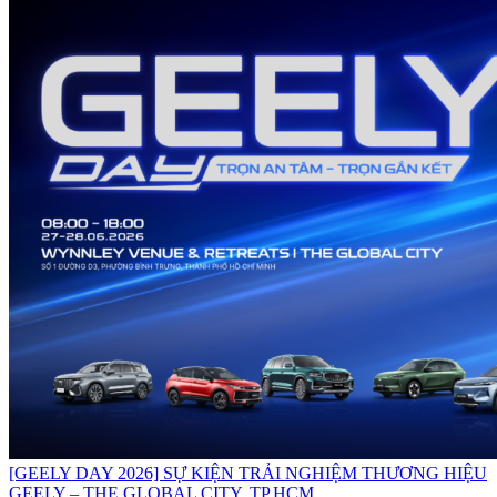
[GEELY DAY 2026] SỰ KIỆN TRẢI NGHIỆM THƯƠNG HIỆU
GEELY – THE GLOBAL CITY, TP.HCM