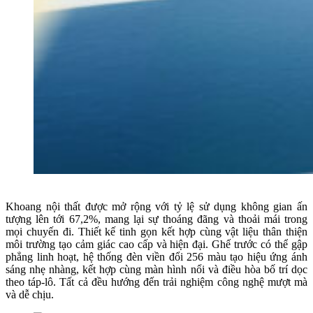
Khoang nội thất được mở rộng với tỷ lệ sử dụng không gian ấn
tượng lên tới 67,2%, mang lại sự thoáng đãng và thoải mái trong
mọi chuyến đi. Thiết kế tinh gọn kết hợp cùng vật liệu thân thiện
môi trường tạo cảm giác cao cấp và hiện đại. Ghế trước có thể gập
phẳng linh hoạt, hệ thống đèn viền đổi 256 màu tạo hiệu ứng ánh
sáng nhẹ nhàng, kết hợp cùng màn hình nổi và điều hòa bố trí dọc
theo táp-lô. Tất cả đều hướng đến trải nghiệm công nghệ mượt mà
và dễ chịu.