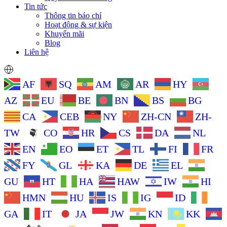
Tin tức
Thông tin báo chí
Hoạt động & sự kiện
Khuyến mãi
Blog
Liên hệ
AF
SQ
AM
AR
HY
AZ
EU
BE
BN
BS
BG
CA
CEB
NY
ZH-CN
ZH-
TW
CO
HR
CS
DA
NL
EN
EO
ET
TL
FI
FR
FY
GL
KA
DE
EL
GU
HT
HA
HAW
IW
HI
HMN
HU
IS
IG
ID
GA
IT
JA
JW
KN
KK