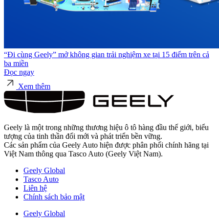
“Đi cùng Geely” mở không gian trải nghiệm xe tại 15 điểm trên cả
ba miền
Đọc ngay
Xem thêm
Geely là một trong những thương hiệu ô tô hàng đầu thế giới, biểu
tượng của tinh thần đổi mới và phát triển bền vững.
Các sản phẩm của Geely Auto hiện được phân phối chính hãng tại
Việt Nam thông qua Tasco Auto (Geely Việt Nam).
Geely Global
Tasco Auto
Liên hệ
Chính sách bảo mật
Geely Global