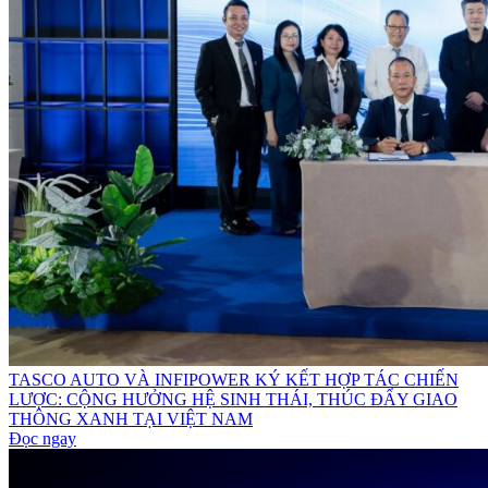
TASCO AUTO VÀ INFIPOWER KÝ KẾT HỢP TÁC CHIẾN
LƯỢC: CỘNG HƯỞNG HỆ SINH THÁI, THÚC ĐẨY GIAO
THÔNG XANH TẠI VIỆT NAM
Đọc ngay