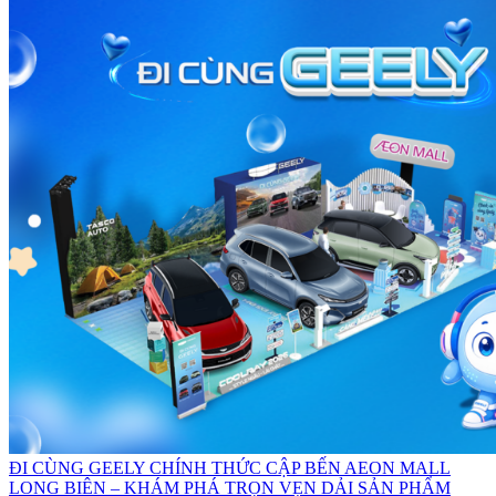
ĐI CÙNG GEELY CHÍNH THỨC CẬP BẾN AEON MALL
LONG BIÊN – KHÁM PHÁ TRỌN VẸN DẢI SẢN PHẨM