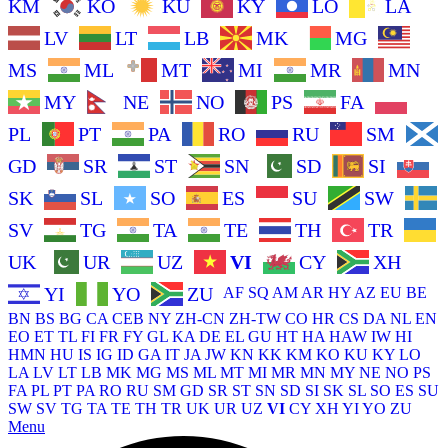
KM
KO
KU
KY
LO
LA
LV
LT
LB
MK
MG
MS
ML
MT
MI
MR
MN
MY
NE
NO
PS
FA
PL
PT
PA
RO
RU
SM
GD
SR
ST
SN
SD
SI
SK
SL
SO
ES
SU
SW
SV
TG
TA
TE
TH
TR
UK
UR
UZ
VI
CY
XH
YI
YO
ZU
AF
SQ
AM
AR
HY
AZ
EU
BE
BN
BS
BG
CA
CEB
NY
ZH-CN
ZH-TW
CO
HR
CS
DA
NL
EN
EO
ET
TL
FI
FR
FY
GL
KA
DE
EL
GU
HT
HA
HAW
IW
HI
HMN
HU
IS
IG
ID
GA
IT
JA
JW
KN
KK
KM
KO
KU
KY
LO
LA
LV
LT
LB
MK
MG
MS
ML
MT
MI
MR
MN
MY
NE
NO
PS
FA
PL
PT
PA
RO
RU
SM
GD
SR
ST
SN
SD
SI
SK
SL
SO
ES
SU
SW
SV
TG
TA
TE
TH
TR
UK
UR
UZ
VI
CY
XH
YI
YO
ZU
Menu