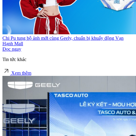
Chi Pu tung bộ ảnh mới cùng Geely, chuẩn bị khuấy động Vạn
Hạnh Mall
Đọc ngay
Tin tức khác
Xem thêm