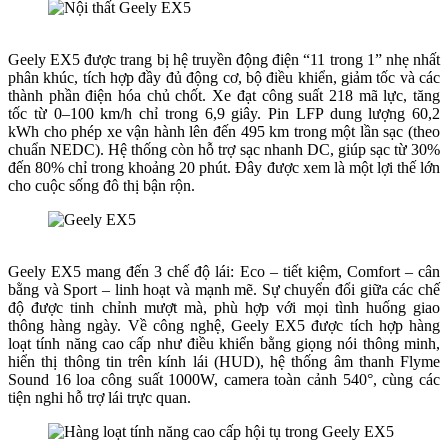
Geely EX5 được trang bị hệ truyền động điện “11 trong 1” nhẹ nhất
phân khúc, tích hợp đầy đủ động cơ, bộ điều khiển, giảm tốc và các
thành phần điện hóa chủ chốt. Xe đạt công suất 218 mã lực, tăng
tốc từ 0–100 km/h chỉ trong 6,9 giây. Pin LFP dung lượng 60,2
kWh cho phép xe vận hành lên đến 495 km trong một lần sạc (theo
chuẩn NEDC). Hệ thống còn hỗ trợ sạc nhanh DC, giúp sạc từ 30%
đến 80% chỉ trong khoảng 20 phút. Đây được xem là một lợi thế lớn
cho cuộc sống đô thị bận rộn.
Geely EX5 mang đến 3 chế độ lái: Eco – tiết kiệm, Comfort – cân
bằng và Sport – linh hoạt và mạnh mẽ. Sự chuyển đổi giữa các chế
độ được tinh chỉnh mượt mà, phù hợp với mọi tình huống giao
thông hàng ngày. Về công nghệ, Geely EX5 được tích hợp hàng
loạt tính năng cao cấp như điều khiển bằng giọng nói thông minh,
hiển thị thông tin trên kính lái (HUD), hệ thống âm thanh Flyme
Sound 16 loa công suất 1000W, camera toàn cảnh 540°, cùng các
tiện nghi hỗ trợ lái trực quan.