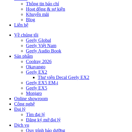
Thông tin báo chí
Hoạt động & sự kiện
Khuyến mãi
Blog
Liên hệ
Về chúng tôi
Geely Global
Geely Việt Nam
Geely Audio Book
Sản phẩm
Coolray 2026
Okavango
Geely EX2
Thư viện Decal Geely EX2
Geely EX5 EM-i
Geely EX5
Monjaro
Online showroom
Công nghệ
Đại lý
Tìm đại lý
Đăng ký mở đại lý
Dịch vụ
Quy trình bảo dưỡng