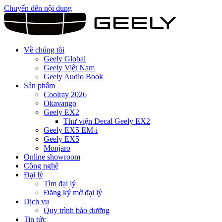
Chuyển đến nội dung
Về chúng tôi
Geely Global
Geely Việt Nam
Geely Audio Book
Sản phẩm
Coolray 2026
Okavango
Geely EX2
Thư viện Decal Geely EX2
Geely EX5 EM-i
Geely EX5
Monjaro
Online showroom
Công nghệ
Đại lý
Tìm đại lý
Đăng ký mở đại lý
Dịch vụ
Quy trình bảo dưỡng
Tin tức