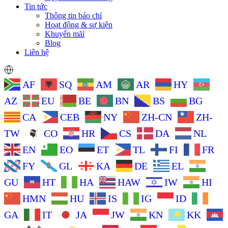
Tin tức
Thông tin báo chí
Hoạt động & sự kiện
Khuyến mãi
Blog
Liên hệ
AF
SQ
AM
AR
HY
AZ
EU
BE
BN
BS
BG
CA
CEB
NY
ZH-CN
ZH-
TW
CO
HR
CS
DA
NL
EN
EO
ET
TL
FI
FR
FY
GL
KA
DE
EL
GU
HT
HA
HAW
IW
HI
HMN
HU
IS
IG
ID
GA
IT
JA
JW
KN
KK