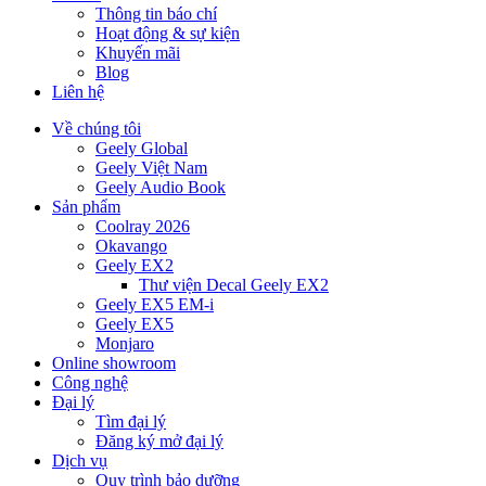
Thông tin báo chí
Hoạt động & sự kiện
Khuyến mãi
Blog
Liên hệ
Về chúng tôi
Geely Global
Geely Việt Nam
Geely Audio Book
Sản phẩm
Coolray 2026
Okavango
Geely EX2
Thư viện Decal Geely EX2
Geely EX5 EM-i
Geely EX5
Monjaro
Online showroom
Công nghệ
Đại lý
Tìm đại lý
Đăng ký mở đại lý
Dịch vụ
Quy trình bảo dưỡng