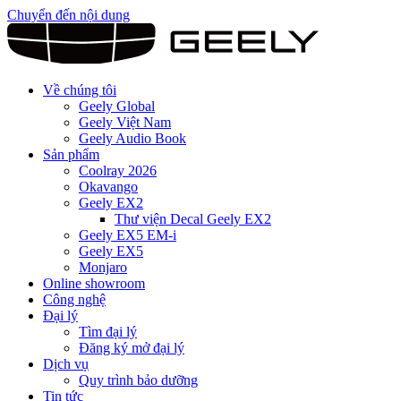
Chuyển đến nội dung
Về chúng tôi
Geely Global
Geely Việt Nam
Geely Audio Book
Sản phẩm
Coolray 2026
Okavango
Geely EX2
Thư viện Decal Geely EX2
Geely EX5 EM-i
Geely EX5
Monjaro
Online showroom
Công nghệ
Đại lý
Tìm đại lý
Đăng ký mở đại lý
Dịch vụ
Quy trình bảo dưỡng
Tin tức