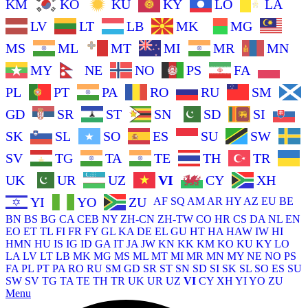
KM
KO
KU
KY
LO
LA
LV
LT
LB
MK
MG
MS
ML
MT
MI
MR
MN
MY
NE
NO
PS
FA
PL
PT
PA
RO
RU
SM
GD
SR
ST
SN
SD
SI
SK
SL
SO
ES
SU
SW
SV
TG
TA
TE
TH
TR
UK
UR
UZ
VI
CY
XH
YI
YO
ZU
AF
SQ
AM
AR
HY
AZ
EU
BE
BN
BS
BG
CA
CEB
NY
ZH-CN
ZH-TW
CO
HR
CS
DA
NL
EN
EO
ET
TL
FI
FR
FY
GL
KA
DE
EL
GU
HT
HA
HAW
IW
HI
HMN
HU
IS
IG
ID
GA
IT
JA
JW
KN
KK
KM
KO
KU
KY
LO
LA
LV
LT
LB
MK
MG
MS
ML
MT
MI
MR
MN
MY
NE
NO
PS
FA
PL
PT
PA
RO
RU
SM
GD
SR
ST
SN
SD
SI
SK
SL
SO
ES
SU
SW
SV
TG
TA
TE
TH
TR
UK
UR
UZ
VI
CY
XH
YI
YO
ZU
Menu