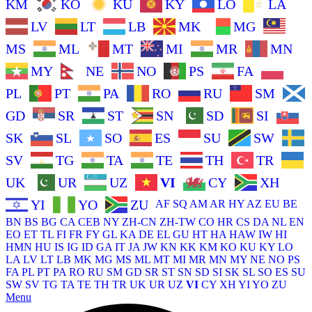
KM
KO
KU
KY
LO
LA
LV
LT
LB
MK
MG
MS
ML
MT
MI
MR
MN
MY
NE
NO
PS
FA
PL
PT
PA
RO
RU
SM
GD
SR
ST
SN
SD
SI
SK
SL
SO
ES
SU
SW
SV
TG
TA
TE
TH
TR
UK
UR
UZ
VI
CY
XH
YI
YO
ZU
AF
SQ
AM
AR
HY
AZ
EU
BE
BN
BS
BG
CA
CEB
NY
ZH-CN
ZH-TW
CO
HR
CS
DA
NL
EN
EO
ET
TL
FI
FR
FY
GL
KA
DE
EL
GU
HT
HA
HAW
IW
HI
HMN
HU
IS
IG
ID
GA
IT
JA
JW
KN
KK
KM
KO
KU
KY
LO
LA
LV
LT
LB
MK
MG
MS
ML
MT
MI
MR
MN
MY
NE
NO
PS
FA
PL
PT
PA
RO
RU
SM
GD
SR
ST
SN
SD
SI
SK
SL
SO
ES
SU
SW
SV
TG
TA
TE
TH
TR
UK
UR
UZ
VI
CY
XH
YI
YO
ZU
Menu