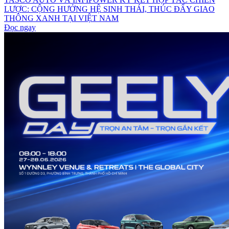
LƯỢC: CỘNG HƯỞNG HỆ SINH THÁI, THÚC ĐẨY GIAO
THÔNG XANH TẠI VIỆT NAM
Đọc ngay