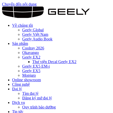
Chuyển đến nội dung
Về chúng tôi
Geely Global
Geely Việt Nam
Geely Audio Book
Sản phẩm
Coolray 2026
Okavango
Geely EX2
Thư viện Decal Geely EX2
Geely EX5 EM-i
Geely EX5
Monjaro
Online showroom
Công nghệ
Đại lý
Tìm đại lý
Đăng ký mở đại lý
Dịch vụ
Quy trình bảo dưỡng
Tin tức