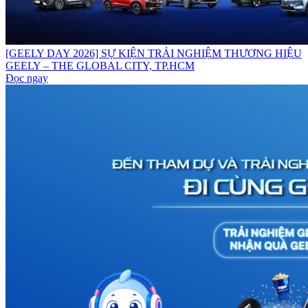
[GEELY DAY 2026] SỰ KIỆN TRẢI NGHIỆM THƯƠNG HIỆU
GEELY – THE GLOBAL CITY, TP.HCM
Đọc ngay