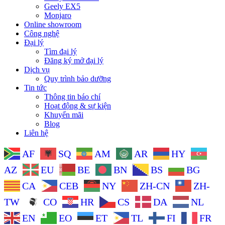
Geely EX5
Monjaro
Online showroom
Công nghệ
Đại lý
Tìm đại lý
Đăng ký mở đại lý
Dịch vụ
Quy trình bảo dưỡng
Tin tức
Thông tin báo chí
Hoạt động & sự kiện
Khuyến mãi
Blog
Liên hệ
AF
SQ
AM
AR
HY
AZ
EU
BE
BN
BS
BG
CA
CEB
NY
ZH-CN
ZH-
TW
CO
HR
CS
DA
NL
EN
EO
ET
TL
FI
FR