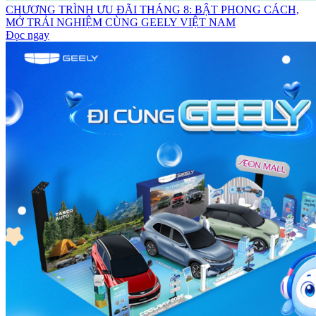
CHƯƠNG TRÌNH ƯU ĐÃI THÁNG 8: BẬT PHONG CÁCH,
MỞ TRẢI NGHIỆM CÙNG GEELY VIỆT NAM
Đọc ngay