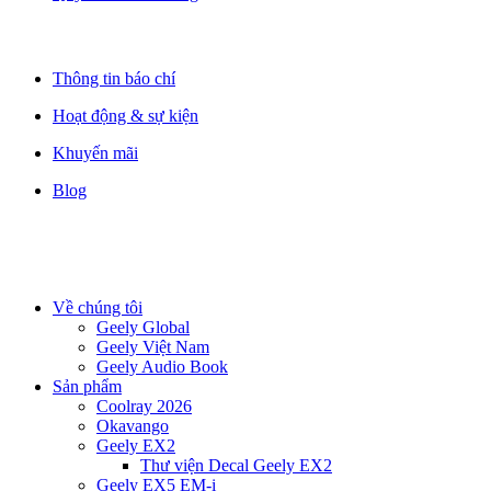
Thông tin báo chí
Hoạt động & sự kiện
Khuyến mãi
Blog
Về chúng tôi
Geely Global
Geely Việt Nam
Geely Audio Book
Sản phẩm
Coolray 2026
Okavango
Geely EX2
Thư viện Decal Geely EX2
Geely EX5 EM-i