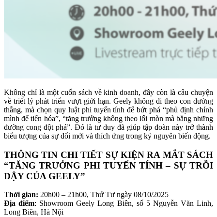
Không chỉ là một cuốn sách về kinh doanh, đây còn là câu chuyện
về triết lý phát triển vượt giới hạn. Geely không đi theo con đường
thẳng, mà chọn quy luật phi tuyến tính để bứt phá “phủ định chính
mình để tiến hóa”, “tăng trưởng không theo lối mòn mà bằng những
đường cong đột phá”. Đó là tư duy đã giúp tập đoàn này trở thành
biểu tượng của sự đổi mới và thích ứng trong kỷ nguyên biến động.
THÔNG TIN CHI TIẾT SỰ KIỆN RA MẮT SÁCH
“TĂNG TRƯỞNG PHI TUYẾN TÍNH – SỰ TRỖI
DẬY CỦA GEELY”
Thời gian:
20h00 – 21h00, Thứ Tư ngày 08/10/2025
Địa điểm
: Showroom Geely Long Biên, số 5 Nguyễn Văn Linh,
Long Biên, Hà Nội