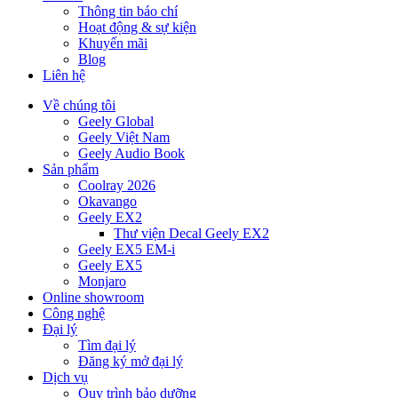
Thông tin báo chí
Hoạt động & sự kiện
Khuyến mãi
Blog
Liên hệ
Về chúng tôi
Geely Global
Geely Việt Nam
Geely Audio Book
Sản phẩm
Coolray 2026
Okavango
Geely EX2
Thư viện Decal Geely EX2
Geely EX5 EM-i
Geely EX5
Monjaro
Online showroom
Công nghệ
Đại lý
Tìm đại lý
Đăng ký mở đại lý
Dịch vụ
Quy trình bảo dưỡng