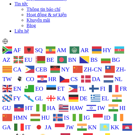
Tin tức
Thông tin báo chí
Hoạt động & sự kiện
Khuyến mãi
Blog
Liên hệ
AF
SQ
AM
AR
HY
AZ
EU
BE
BN
BS
BG
CA
CEB
NY
ZH-CN
ZH-
TW
CO
HR
CS
DA
NL
EN
EO
ET
TL
FI
FR
FY
GL
KA
DE
EL
GU
HT
HA
HAW
IW
HI
HMN
HU
IS
IG
ID
GA
IT
JA
JW
KN
KK