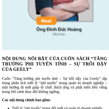
NỘI DUNG NỔI BẬT CỦA CUỐN SÁCH “TĂNG
TRƯỞNG PHI TUYẾN TÍNH – SỰ TRỖI DẬY
CỦA GEELY”
Cuốn “Tăng trưởng phi tuyến tính – Sự trỗi dậy của Geely” tập
trung phân tích triết lý “phi tuyến” trong quản trị doanh nghiệp –
một hướng đi mới giúp tổ chức thích ứng và phát triển bền vững
trong bối cảnh thay đổi không ngừng.
Các nội dung chính bao gồm:
Triết lý “phi tuyến” trong đổi mới và quản trị doanh nghiệp.