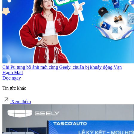
Chi Pu tung bộ ảnh mới cùng Geely, chuẩn bị khuấy động Vạn
Hạnh Mall
Đọc ngay
Tin tức khác
Xem thêm