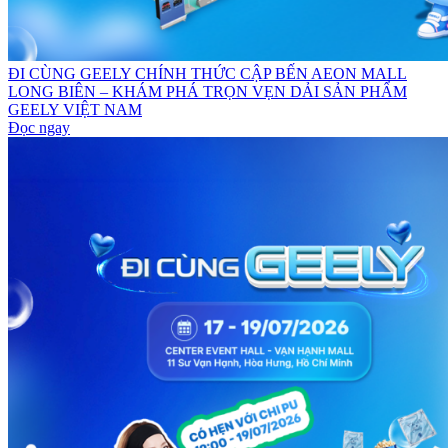
ĐI CÙNG GEELY CHÍNH THỨC CẬP BẾN AEON MALL
LONG BIÊN – KHÁM PHÁ TRỌN VẸN DẢI SẢN PHẨM
GEELY VIỆT NAM
Đọc ngay