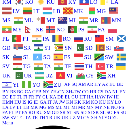
KM
KO
KU
KY
LO
LA
LV
LT
LB
MK
MG
MS
ML
MT
MI
MR
MN
MY
NE
NO
PS
FA
PL
PT
PA
RO
RU
SM
GD
SR
ST
SN
SD
SI
SK
SL
SO
ES
SU
SW
SV
TG
TA
TE
TH
TR
UK
UR
UZ
VI
CY
XH
YI
YO
ZU
AF
SQ
AM
AR
HY
AZ
EU
BE
BN
BS
BG
CA
CEB
NY
ZH-CN
ZH-TW
CO
HR
CS
DA
NL
EN
EO
ET
TL
FI
FR
FY
GL
KA
DE
EL
GU
HT
HA
HAW
IW
HI
HMN
HU
IS
IG
ID
GA
IT
JA
JW
KN
KK
KM
KO
KU
KY
LO
LA
LV
LT
LB
MK
MG
MS
ML
MT
MI
MR
MN
MY
NE
NO
PS
FA
PL
PT
PA
RO
RU
SM
GD
SR
ST
SN
SD
SI
SK
SL
SO
ES
SU
SW
SV
TG
TA
TE
TH
TR
UK
UR
UZ
VI
CY
XH
YI
YO
ZU
Menu