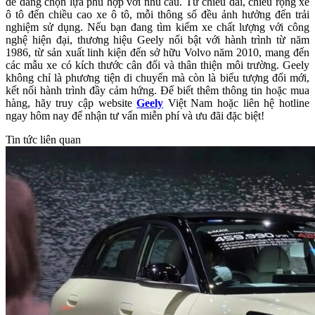
dễ dàng chọn lựa phù hợp với nhu cầu. Từ chiều dài, chiều rộng xe
ô tô đến chiều cao xe ô tô, mỗi thông số đều ảnh hưởng đến trải
nghiệm sử dụng. Nếu bạn đang tìm kiếm xe chất lượng với công
nghệ hiện đại, thương hiệu Geely nổi bật với hành trình từ năm
1986, từ sản xuất linh kiện đến sở hữu Volvo năm 2010, mang đến
các mẫu xe có kích thước cân đối và thân thiện môi trường. Geely
không chỉ là phương tiện di chuyển mà còn là biểu tượng đổi mới,
kết nối hành trình đầy cảm hứng. Để biết thêm thông tin hoặc mua
hàng, hãy truy cập website
Geely
Việt Nam hoặc liên hệ hotline
ngay hôm nay để nhận tư vấn miễn phí và ưu đãi đặc biệt!
Tin tức liên quan