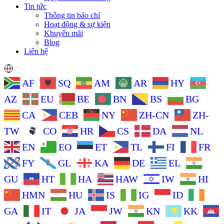
Tin tức
Thông tin báo chí
Hoạt động & sự kiện
Khuyến mãi
Blog
Liên hệ
AF
SQ
AM
AR
HY
AZ
EU
BE
BN
BS
BG
CA
CEB
NY
ZH-CN
ZH-
TW
CO
HR
CS
DA
NL
EN
EO
ET
TL
FI
FR
FY
GL
KA
DE
EL
GU
HT
HA
HAW
IW
HI
HMN
HU
IS
IG
ID
GA
IT
JA
JW
KN
KK