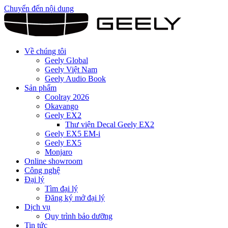
Chuyển đến nội dung
Về chúng tôi
Geely Global
Geely Việt Nam
Geely Audio Book
Sản phẩm
Coolray 2026
Okavango
Geely EX2
Thư viện Decal Geely EX2
Geely EX5 EM-i
Geely EX5
Monjaro
Online showroom
Công nghệ
Đại lý
Tìm đại lý
Đăng ký mở đại lý
Dịch vụ
Quy trình bảo dưỡng
Tin tức