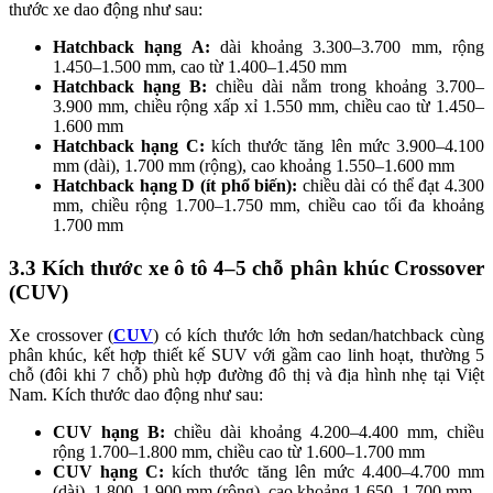
thước xe dao động như sau:
Hatchback hạng A:
dài khoảng 3.300–3.700 mm, rộng
1.450–1.500 mm, cao từ 1.400–1.450 mm
Hatchback hạng B:
chiều dài nằm trong khoảng 3.700–
3.900 mm, chiều rộng xấp xỉ 1.550 mm, chiều cao từ 1.450–
1.600 mm
Hatchback hạng C:
kích thước tăng lên mức 3.900–4.100
mm (dài), 1.700 mm (rộng), cao khoảng 1.550–1.600 mm
Hatchback hạng D (ít phổ biến):
chiều dài có thể đạt 4.300
mm, chiều rộng 1.700–1.750 mm, chiều cao tối đa khoảng
1.700 mm
3.3
Kích thước xe ô tô 4–5 chỗ phân khúc Crossover
(CUV)
Xe crossover (
CUV
) có kích thước lớn hơn sedan/hatchback cùng
phân khúc, kết hợp thiết kế SUV với gầm cao linh hoạt, thường 5
chỗ (đôi khi 7 chỗ) phù hợp đường đô thị và địa hình nhẹ tại Việt
Nam. Kích thước dao động như sau:
CUV hạng B:
chiều dài khoảng 4.200–4.400 mm, chiều
rộng 1.700–1.800 mm, chiều cao từ 1.600–1.700 mm
CUV hạng C:
kích thước tăng lên mức 4.400–4.700 mm
(dài), 1.800–1.900 mm (rộng), cao khoảng 1.650–1.700 mm