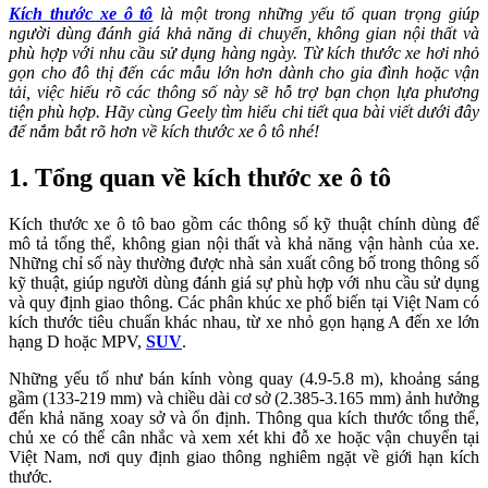
Kích thước xe ô tô
là một trong những yếu tố quan trọng giúp
người dùng đánh giá khả năng di chuyển, không gian nội thất và
phù hợp với nhu cầu sử dụng hàng ngày. Từ kích thước xe hơi nhỏ
gọn cho đô thị đến các mẫu lớn hơn dành cho gia đình hoặc vận
tải, việc hiểu rõ các thông số này sẽ hỗ trợ bạn chọn lựa phương
tiện phù hợp. Hãy cùng Geely tìm hiểu chi tiết qua bài viết dưới đây
để nắm bắt rõ hơn về kích thước xe ô tô nhé!
1.
Tổng quan về kích thước xe ô tô
Kích thước xe ô tô bao gồm các thông số kỹ thuật chính dùng để
mô tả tổng thể, không gian nội thất và khả năng vận hành của xe.
Những chỉ số này thường được nhà sản xuất công bố trong thông số
kỹ thuật, giúp người dùng đánh giá sự phù hợp với nhu cầu sử dụng
và quy định giao thông. Các phân khúc xe phổ biến tại Việt Nam có
kích thước tiêu chuẩn khác nhau, từ xe nhỏ gọn hạng A đến xe lớn
hạng D hoặc MPV,
SUV
.
Những yếu tố như bán kính vòng quay (4.9-5.8 m), khoảng sáng
gầm (133-219 mm) và chiều dài cơ sở (2.385-3.165 mm) ảnh hưởng
đến khả năng xoay sở và ổn định. Thông qua kích thước tổng thể,
chủ xe có thể cân nhắc và xem xét khi đỗ xe hoặc vận chuyển tại
Việt Nam, nơi quy định giao thông nghiêm ngặt về giới hạn kích
thước.