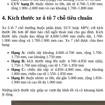
CUV hạng D:
thuộc nhóm xe lớn, dài từ 4.700–5.100 mm,
rộng 1.900–2.000 mm và cao khoảng 1.700–1.800 mm
4.
Kích thước xe ô tô 7 chỗ tiêu chuẩn
Xe ô tô 7 chỗ thường thuộc phân khúc SUV hoặc MPV, với kích
thước lớn hơn để đảm bảo chỗ ngồi thoải mái cho gia đình. Kích
thước tiêu chuẩn dao động từ 4.600-5.000 mm chiều dài, 1.700-
1.900 mm rộng và 1.700-1.900 mm cao. Xe 7 chỗ được chia theo
hạng:
Hạng A:
chiều dài khoảng 4.600–4.700 mm, rộng 1.700–
1.750 mm, cao khoảng 1.750 mm
Hạng B:
kích thước tăng lên mức 4.700–4.850 mm (dài),
1.750–1.760 mm (rộng), cao từ 1.750–1.850 mm
Hạng C:
chiều dài xấp xỉ 4.850–4.900 mm, rộng khoảng
1.800 mm, chiều cao từ 1.550–1.850 mm
Hạng D:
thuộc nhóm xe lớn, dài gần 5.000 mm, rộng 1.850–
1.900 mm và cao tối đa 1.900 mm
Những kích thước này giúp xe vượt địa hình tốt và có khoang hành
lý rộng.