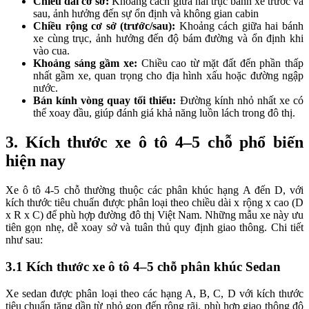
Chiều dài cơ sở:
Khoảng cách giữa hai trục bánh xe trước và
sau, ảnh hưởng đến sự ổn định và không gian cabin
Chiều rộng cơ sở (trước/sau):
Khoảng cách giữa hai bánh
xe cùng trục, ảnh hưởng đến độ bám đường và ổn định khi
vào cua.
Khoảng sáng gầm xe:
Chiều cao từ mặt đất đến phần thấp
nhất gầm xe, quan trọng cho địa hình xấu hoặc đường ngập
nước.
Bán kính vòng quay tối thiểu:
Đường kính nhỏ nhất xe có
thể xoay đầu, giúp đánh giá khả năng luồn lách trong đô thị.
3.
Kích thước xe ô tô 4–5 chỗ phổ biến
hiện nay
Xe ô tô 4-5 chỗ thường thuộc các phân khúc hạng A đến D, với
kích thước tiêu chuẩn được phân loại theo chiều dài x rộng x cao (D
x R x C) để phù hợp đường đô thị Việt Nam. Những mẫu xe này ưu
tiên gọn nhẹ, dễ xoay sở và tuân thủ quy định giao thông. Chi tiết
như sau:
3.1
Kích thước xe ô tô 4–5 chỗ phân khúc Sedan
Xe sedan được phân loại theo các hạng A, B, C, D với kích thước
tiêu chuẩn tăng dần từ nhỏ gọn đến rộng rãi, phù hợp giao thông đô