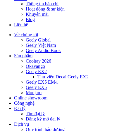
Thông tin báo chí
Hoạt động & sự kiện
Khuyến mãi
Blog
Liên hệ
Về chúng tôi
Geely Global
Geely Việt Nam
Geely Audio Book
Sản phẩm
Coolray 2026
Okavango
Geely EX2
Thư viện Decal Geely EX2
Geely EX5 EM-i
Geely EX5
Monjaro
Online showroom
Công nghệ
Đại lý
Tìm đại lý
Đăng ký mở đại lý
Dịch vụ
Quy trình bảo dưỡng