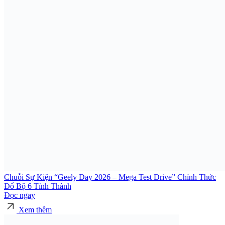
Chuỗi Sự Kiện “Geely Day 2026 – Mega Test Drive” Chính Thức
Đổ Bộ 6 Tỉnh Thành
Đọc ngay
Xem thêm