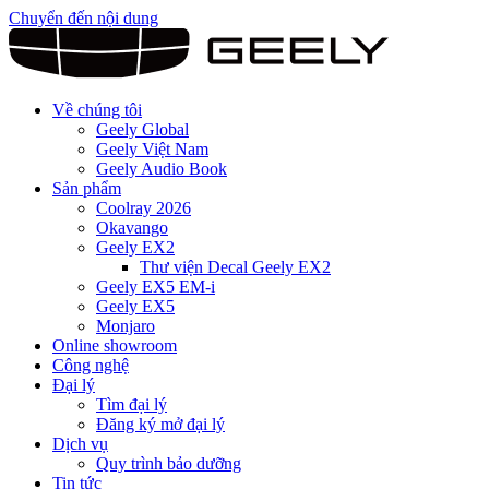
Chuyển đến nội dung
Về chúng tôi
Geely Global
Geely Việt Nam
Geely Audio Book
Sản phẩm
Coolray 2026
Okavango
Geely EX2
Thư viện Decal Geely EX2
Geely EX5 EM-i
Geely EX5
Monjaro
Online showroom
Công nghệ
Đại lý
Tìm đại lý
Đăng ký mở đại lý
Dịch vụ
Quy trình bảo dưỡng
Tin tức