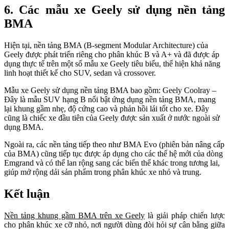
6. Các mẫu xe Geely sử dụng nền tảng
BMA
Hiện tại, nền tảng BMA (B-segment Modular Architecture) của
Geely được phát triển riêng cho phân khúc B và A+ và đã được áp
dụng thực tế trên một số mẫu xe Geely tiêu biểu, thể hiện khả năng
linh hoạt thiết kế cho SUV, sedan và crossover.
Mẫu xe Geely sử dụng nền tảng BMA bao gồm: Geely Coolray –
Đây là mẫu SUV hạng B nổi bật ứng dụng nền tảng BMA, mang
lại khung gầm nhẹ, độ cứng cao và phản hồi lái tốt cho xe. Đây
cũng là chiếc xe đầu tiên của Geely được sản xuất ở nước ngoài sử
dụng BMA.
Ngoài ra, các nền tảng tiếp theo như BMA Evo (phiên bản nâng cấp
của BMA) cũng tiếp tục được áp dụng cho các thế hệ mới của dòng
Emgrand và có thể lan rộng sang các biến thể khác trong tương lai,
giúp mở rộng dải sản phẩm trong phân khúc xe nhỏ và trung.
Kết luận
Nền tảng khung gầm BMA trên xe Geely
là giải pháp chiến lược
cho phân khúc xe cỡ nhỏ, nơi người dùng đòi hỏi sự cân bằng giữa