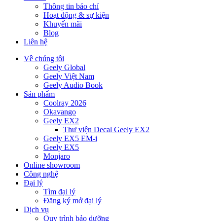
Thông tin báo chí
Hoạt động & sự kiện
Khuyến mãi
Blog
Liên hệ
Về chúng tôi
Geely Global
Geely Việt Nam
Geely Audio Book
Sản phẩm
Coolray 2026
Okavango
Geely EX2
Thư viện Decal Geely EX2
Geely EX5 EM-i
Geely EX5
Monjaro
Online showroom
Công nghệ
Đại lý
Tìm đại lý
Đăng ký mở đại lý
Dịch vụ
Quy trình bảo dưỡng