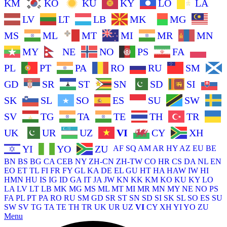
KM
KO
KU
KY
LO
LA
LV
LT
LB
MK
MG
MS
ML
MT
MI
MR
MN
MY
NE
NO
PS
FA
PL
PT
PA
RO
RU
SM
GD
SR
ST
SN
SD
SI
SK
SL
SO
ES
SU
SW
SV
TG
TA
TE
TH
TR
UK
UR
UZ
VI
CY
XH
YI
YO
ZU
AF
SQ
AM
AR
HY
AZ
EU
BE
BN
BS
BG
CA
CEB
NY
ZH-CN
ZH-TW
CO
HR
CS
DA
NL
EN
EO
ET
TL
FI
FR
FY
GL
KA
DE
EL
GU
HT
HA
HAW
IW
HI
HMN
HU
IS
IG
ID
GA
IT
JA
JW
KN
KK
KM
KO
KU
KY
LO
LA
LV
LT
LB
MK
MG
MS
ML
MT
MI
MR
MN
MY
NE
NO
PS
FA
PL
PT
PA
RO
RU
SM
GD
SR
ST
SN
SD
SI
SK
SL
SO
ES
SU
SW
SV
TG
TA
TE
TH
TR
UK
UR
UZ
VI
CY
XH
YI
YO
ZU
Menu