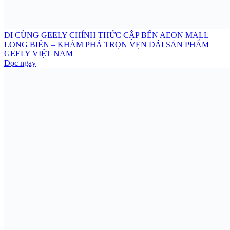
ĐI CÙNG GEELY CHÍNH THỨC CẬP BẾN AEON MALL
LONG BIÊN – KHÁM PHÁ TRỌN VẸN DẢI SẢN PHẨM
GEELY VIỆT NAM
Đọc ngay