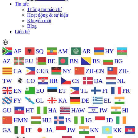
Tin tức
Thông tin báo chí
Hoạt động & sự kiện
Khuyến mãi
Blog
Liên hệ
AF
SQ
AM
AR
HY
AZ
EU
BE
BN
BS
BG
CA
CEB
NY
ZH-CN
ZH-
TW
CO
HR
CS
DA
NL
EN
EO
ET
TL
FI
FR
FY
GL
KA
DE
EL
GU
HT
HA
HAW
IW
HI
HMN
HU
IS
IG
ID
GA
IT
JA
JW
KN
KK