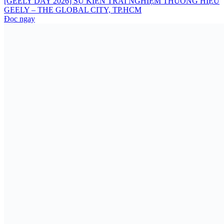
[GEELY DAY 2026] SỰ KIỆN TRẢI NGHIỆM THƯƠNG HIỆU
GEELY – THE GLOBAL CITY, TP.HCM
Đọc ngay