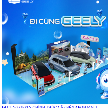
ĐI CÙNG GEELY CHÍNH THỨC CẬP BẾN AEON MALL