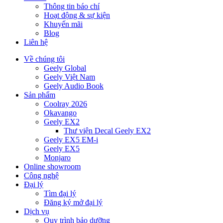
Thông tin báo chí
Hoạt động & sự kiện
Khuyến mãi
Blog
Liên hệ
Về chúng tôi
Geely Global
Geely Việt Nam
Geely Audio Book
Sản phẩm
Coolray 2026
Okavango
Geely EX2
Thư viện Decal Geely EX2
Geely EX5 EM-i
Geely EX5
Monjaro
Online showroom
Công nghệ
Đại lý
Tìm đại lý
Đăng ký mở đại lý
Dịch vụ
Quy trình bảo dưỡng