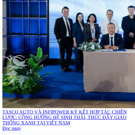
TASCO AUTO VÀ INFIPOWER KÝ KẾT HỢP TÁC CHIẾN
LƯỢC: CỘNG HƯỞNG HỆ SINH THÁI, THÚC ĐẨY GIAO
THÔNG XANH TẠI VIỆT NAM
Đọc ngay