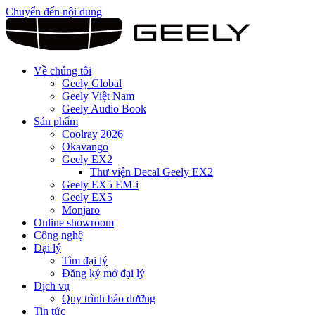
Chuyển đến nội dung
Về chúng tôi
Geely Global
Geely Việt Nam
Geely Audio Book
Sản phẩm
Coolray 2026
Okavango
Geely EX2
Thư viện Decal Geely EX2
Geely EX5 EM-i
Geely EX5
Monjaro
Online showroom
Công nghệ
Đại lý
Tìm đại lý
Đăng ký mở đại lý
Dịch vụ
Quy trình bảo dưỡng
Tin tức