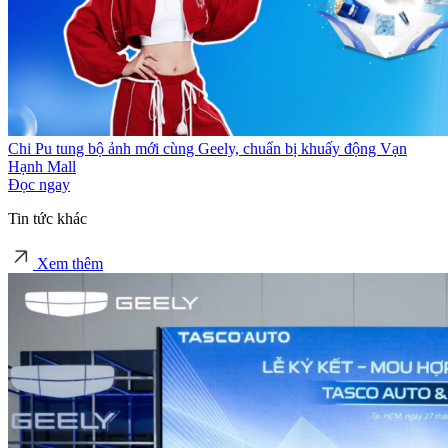
Chi Pu tung bộ ảnh mới cùng Geely, chuẩn bị khuấy động Vạn
Hạnh Mall
Đọc ngay
Tin tức khác
Xem thêm