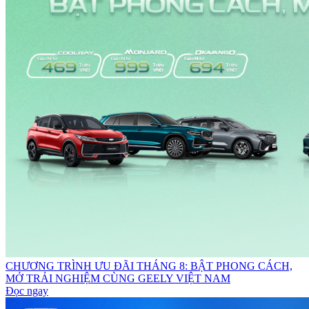
CHƯƠNG TRÌNH ƯU ĐÃI THÁNG 8: BẬT PHONG CÁCH,
MỞ TRẢI NGHIỆM CÙNG GEELY VIỆT NAM
Đọc ngay