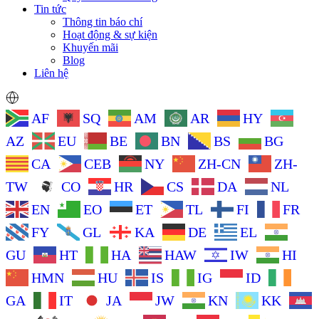
Tin tức
Thông tin báo chí
Hoạt động & sự kiện
Khuyến mãi
Blog
Liên hệ
AF
SQ
AM
AR
HY
AZ
EU
BE
BN
BS
BG
CA
CEB
NY
ZH-CN
ZH-
TW
CO
HR
CS
DA
NL
EN
EO
ET
TL
FI
FR
FY
GL
KA
DE
EL
GU
HT
HA
HAW
IW
HI
HMN
HU
IS
IG
ID
GA
IT
JA
JW
KN
KK