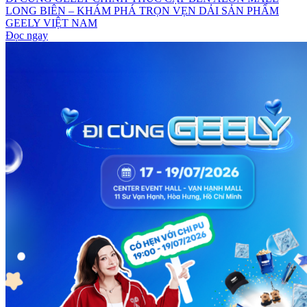
LONG BIÊN – KHÁM PHÁ TRỌN VẸN DẢI SẢN PHẨM
GEELY VIỆT NAM
Đọc ngay