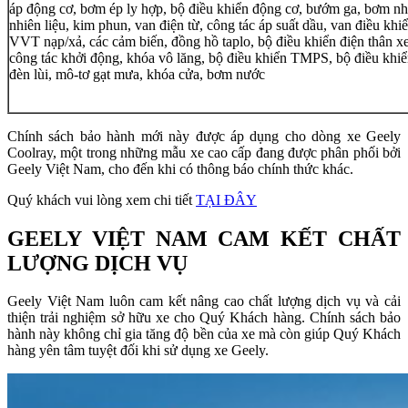
áp động cơ, bơm ép ly hợp, bộ điều khiển động cơ, bướm ga, bơm nhi
nhiên liệu, kim phun, van điện từ, công tác áp suất dầu, van điều khiể
VVT nạp/xả, các cảm biến, đồng hồ taplo, bộ điều khiển điện thân xe
công tác khởi động, khóa vô lăng, bộ điều khiển TMPS, bộ điều khiể
đèn lùi, mô-tơ gạt mưa, khóa cửa, bơm nước
Chính sách bảo hành mới này được áp dụng cho dòng xe Geely
Coolray, một trong những mẫu xe cao cấp đang được phân phối bởi
Geely Việt Nam, cho đến khi có thông báo chính thức khác.
Quý khách vui lòng xem chi tiết
TẠI ĐÂY
GEELY VIỆT NAM CAM KẾT CHẤT
LƯỢNG DỊCH VỤ
Geely Việt Nam luôn cam kết nâng cao chất lượng dịch vụ và cải
thiện trải nghiệm sở hữu xe cho Quý Khách hàng. Chính sách bảo
hành này không chỉ gia tăng độ bền của xe mà còn giúp Quý Khách
hàng yên tâm tuyệt đối khi sử dụng xe Geely.