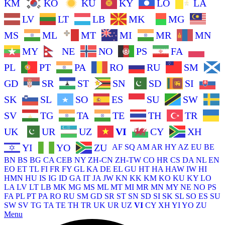
KM
KO
KU
KY
LO
LA
LV
LT
LB
MK
MG
MS
ML
MT
MI
MR
MN
MY
NE
NO
PS
FA
PL
PT
PA
RO
RU
SM
GD
SR
ST
SN
SD
SI
SK
SL
SO
ES
SU
SW
SV
TG
TA
TE
TH
TR
UK
UR
UZ
VI
CY
XH
YI
YO
ZU
AF
SQ
AM
AR
HY
AZ
EU
BE
BN
BS
BG
CA
CEB
NY
ZH-CN
ZH-TW
CO
HR
CS
DA
NL
EN
EO
ET
TL
FI
FR
FY
GL
KA
DE
EL
GU
HT
HA
HAW
IW
HI
HMN
HU
IS
IG
ID
GA
IT
JA
JW
KN
KK
KM
KO
KU
KY
LO
LA
LV
LT
LB
MK
MG
MS
ML
MT
MI
MR
MN
MY
NE
NO
PS
FA
PL
PT
PA
RO
RU
SM
GD
SR
ST
SN
SD
SI
SK
SL
SO
ES
SU
SW
SV
TG
TA
TE
TH
TR
UK
UR
UZ
VI
CY
XH
YI
YO
ZU
Menu