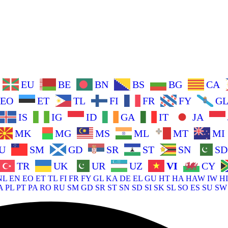
EU
BE
BN
BS
BG
CA
EO
ET
TL
FI
FR
FY
G
IS
IG
ID
GA
IT
JA
MK
MG
MS
ML
MT
MI
U
SM
GD
SR
ST
SN
SD
TR
UK
UR
UZ
VI
CY
NL
EN
EO
ET
TL
FI
FR
FY
GL
KA
DE
EL
GU
HT
HA
HAW
IW
HI
A
PL
PT
PA
RO
RU
SM
GD
SR
ST
SN
SD
SI
SK
SL
SO
ES
SU
SW