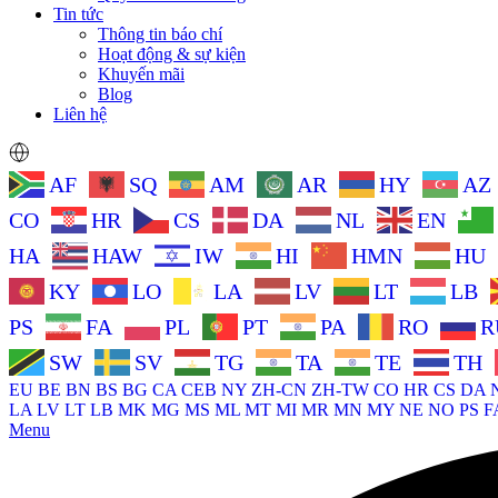
Tin tức
Thông tin báo chí
Hoạt động & sự kiện
Khuyến mãi
Blog
Liên hệ
AF
SQ
AM
AR
HY
AZ
CO
HR
CS
DA
NL
EN
HA
HAW
IW
HI
HMN
HU
KY
LO
LA
LV
LT
LB
PS
FA
PL
PT
PA
RO
R
SW
SV
TG
TA
TE
TH
EU
BE
BN
BS
BG
CA
CEB
NY
ZH-CN
ZH-TW
CO
HR
CS
DA
LA
LV
LT
LB
MK
MG
MS
ML
MT
MI
MR
MN
MY
NE
NO
PS
F
Menu