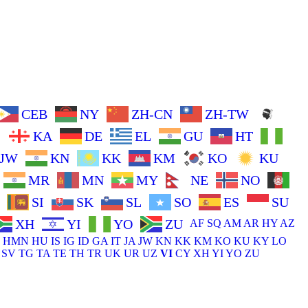
CEB
NY
ZH-CN
ZH-TW
L
KA
DE
EL
GU
HT
JW
KN
KK
KM
KO
KU
MR
MN
MY
NE
NO
SI
SK
SL
SO
ES
SU
XH
YI
YO
ZU
AF
SQ
AM
AR
HY
AZ
HMN
HU
IS
IG
ID
GA
IT
JA
JW
KN
KK
KM
KO
KU
KY
LO
SV
TG
TA
TE
TH
TR
UK
UR
UZ
VI
CY
XH
YI
YO
ZU