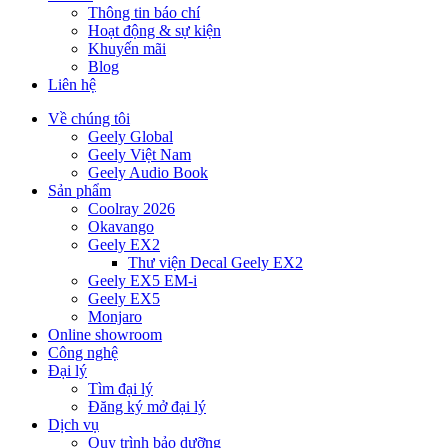
Thông tin báo chí
Hoạt động & sự kiện
Khuyến mãi
Blog
Liên hệ
Về chúng tôi
Geely Global
Geely Việt Nam
Geely Audio Book
Sản phẩm
Coolray 2026
Okavango
Geely EX2
Thư viện Decal Geely EX2
Geely EX5 EM-i
Geely EX5
Monjaro
Online showroom
Công nghệ
Đại lý
Tìm đại lý
Đăng ký mở đại lý
Dịch vụ
Quy trình bảo dưỡng