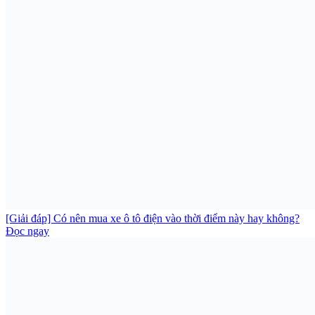
[Giải đáp] Có nên mua xe ô tô điện vào thời điểm này hay không?
Đọc ngay