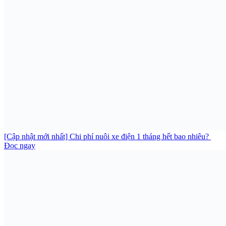
[Cập nhật mới nhất] Chi phí nuôi xe điện 1 tháng hết bao nhiêu?
Đọc ngay