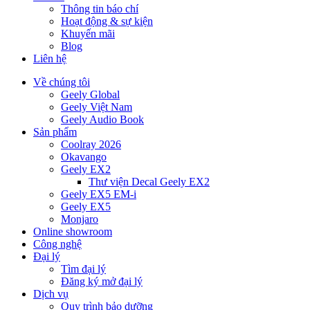
Thông tin báo chí
Hoạt động & sự kiện
Khuyến mãi
Blog
Liên hệ
Về chúng tôi
Geely Global
Geely Việt Nam
Geely Audio Book
Sản phẩm
Coolray 2026
Okavango
Geely EX2
Thư viện Decal Geely EX2
Geely EX5 EM-i
Geely EX5
Monjaro
Online showroom
Công nghệ
Đại lý
Tìm đại lý
Đăng ký mở đại lý
Dịch vụ
Quy trình bảo dưỡng