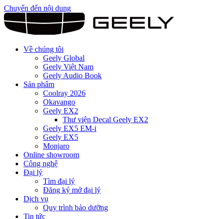
Chuyển đến nội dung
Về chúng tôi
Geely Global
Geely Việt Nam
Geely Audio Book
Sản phẩm
Coolray 2026
Okavango
Geely EX2
Thư viện Decal Geely EX2
Geely EX5 EM-i
Geely EX5
Monjaro
Online showroom
Công nghệ
Đại lý
Tìm đại lý
Đăng ký mở đại lý
Dịch vụ
Quy trình bảo dưỡng
Tin tức