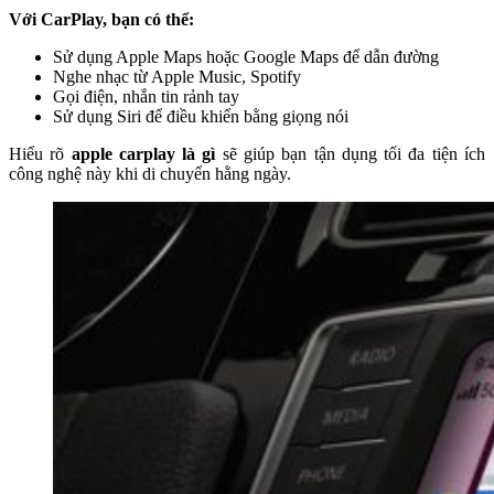
Với CarPlay, bạn có thể:
Sử dụng Apple Maps hoặc Google Maps để dẫn đường
Nghe nhạc từ Apple Music, Spotify
Gọi điện, nhắn tin rảnh tay
Sử dụng Siri để điều khiển bằng giọng nói
Hiểu rõ
apple carplay là gì
sẽ giúp bạn tận dụng tối đa tiện ích
công nghệ này khi di chuyển hằng ngày.