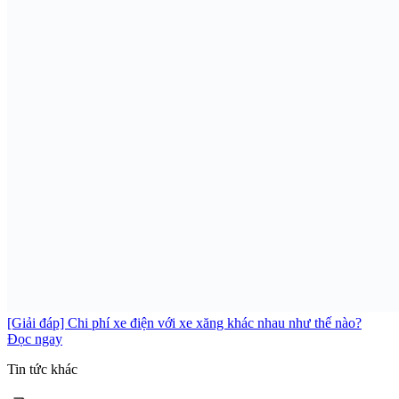
[Giải đáp] Chi phí xe điện với xe xăng khác nhau như thế nào?
Đọc ngay
Tin tức khác