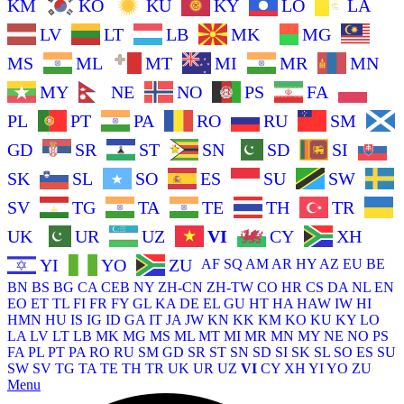
KM
KO
KU
KY
LO
LA
LV
LT
LB
MK
MG
MS
ML
MT
MI
MR
MN
MY
NE
NO
PS
FA
PL
PT
PA
RO
RU
SM
GD
SR
ST
SN
SD
SI
SK
SL
SO
ES
SU
SW
SV
TG
TA
TE
TH
TR
UK
UR
UZ
VI
CY
XH
YI
YO
ZU
AF
SQ
AM
AR
HY
AZ
EU
BE
BN
BS
BG
CA
CEB
NY
ZH-CN
ZH-TW
CO
HR
CS
DA
NL
EN
EO
ET
TL
FI
FR
FY
GL
KA
DE
EL
GU
HT
HA
HAW
IW
HI
HMN
HU
IS
IG
ID
GA
IT
JA
JW
KN
KK
KM
KO
KU
KY
LO
LA
LV
LT
LB
MK
MG
MS
ML
MT
MI
MR
MN
MY
NE
NO
PS
FA
PL
PT
PA
RO
RU
SM
GD
SR
ST
SN
SD
SI
SK
SL
SO
ES
SU
SW
SV
TG
TA
TE
TH
TR
UK
UR
UZ
VI
CY
XH
YI
YO
ZU
Menu