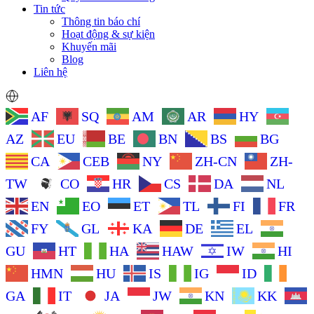
Tin tức
Thông tin báo chí
Hoạt động & sự kiện
Khuyến mãi
Blog
Liên hệ
AF
SQ
AM
AR
HY
AZ
EU
BE
BN
BS
BG
CA
CEB
NY
ZH-CN
ZH-
TW
CO
HR
CS
DA
NL
EN
EO
ET
TL
FI
FR
FY
GL
KA
DE
EL
GU
HT
HA
HAW
IW
HI
HMN
HU
IS
IG
ID
GA
IT
JA
JW
KN
KK