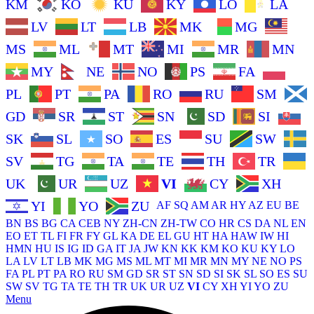
KM
KO
KU
KY
LO
LA
LV
LT
LB
MK
MG
MS
ML
MT
MI
MR
MN
MY
NE
NO
PS
FA
PL
PT
PA
RO
RU
SM
GD
SR
ST
SN
SD
SI
SK
SL
SO
ES
SU
SW
SV
TG
TA
TE
TH
TR
UK
UR
UZ
VI
CY
XH
YI
YO
ZU
AF
SQ
AM
AR
HY
AZ
EU
BE
BN
BS
BG
CA
CEB
NY
ZH-CN
ZH-TW
CO
HR
CS
DA
NL
EN
EO
ET
TL
FI
FR
FY
GL
KA
DE
EL
GU
HT
HA
HAW
IW
HI
HMN
HU
IS
IG
ID
GA
IT
JA
JW
KN
KK
KM
KO
KU
KY
LO
LA
LV
LT
LB
MK
MG
MS
ML
MT
MI
MR
MN
MY
NE
NO
PS
FA
PL
PT
PA
RO
RU
SM
GD
SR
ST
SN
SD
SI
SK
SL
SO
ES
SU
SW
SV
TG
TA
TE
TH
TR
UK
UR
UZ
VI
CY
XH
YI
YO
ZU
Menu