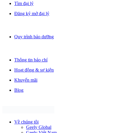
Tìm đại lý
Đăng ký mở đại lý
Quy trình bảo dưỡng
Thông tin báo chí
Hoạt động & sự kiện
Khuyến mãi
Blog
Về chúng tôi
Geely Global
Geely Việt Nam