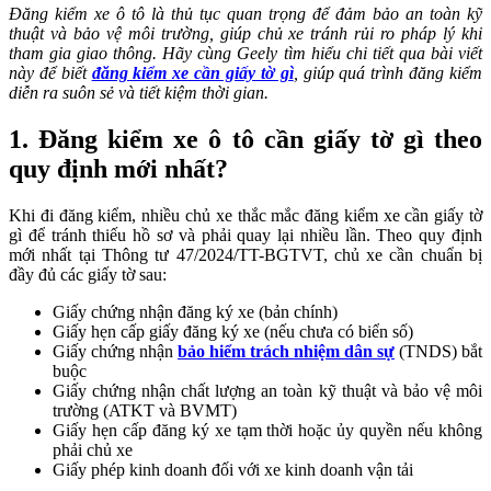
Đăng kiểm xe ô tô là thủ tục quan trọng để đảm bảo an toàn kỹ
thuật và bảo vệ môi trường, giúp chủ xe tránh rủi ro pháp lý khi
tham gia giao thông. Hãy cùng Geely tìm hiểu chi tiết qua bài viết
này để biết
đăng kiểm xe cần giấy tờ gì
, giúp quá trình đăng kiểm
diễn ra suôn sẻ và tiết kiệm thời gian.
1.
Đăng kiểm xe ô tô cần giấy tờ gì theo
quy định mới nhất?
Khi đi đăng kiểm, nhiều chủ xe thắc mắc đăng kiểm xe cần giấy tờ
gì để tránh thiếu hồ sơ và phải quay lại nhiều lần. Theo quy định
mới nhất tại Thông tư 47/2024/TT-BGTVT, chủ xe cần chuẩn bị
đầy đủ các giấy tờ sau:
Giấy chứng nhận đăng ký xe (bản chính)
Giấy hẹn cấp giấy đăng ký xe (nếu chưa có biển số)
Giấy chứng nhận
bảo hiểm trách nhiệm dân sự
(TNDS) bắt
buộc
Giấy chứng nhận chất lượng an toàn kỹ thuật và bảo vệ môi
trường (ATKT và BVMT)
Giấy hẹn cấp đăng ký xe tạm thời hoặc ủy quyền nếu không
phải chủ xe
Giấy phép kinh doanh đối với xe kinh doanh vận tải