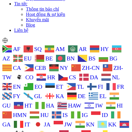
Tin tức
Thông tin báo chí
Hoạt động & sự kiện
Khuyến mãi
Blog
Liên hệ
AF
SQ
AM
AR
HY
AZ
EU
BE
BN
BS
BG
CA
CEB
NY
ZH-CN
ZH-
TW
CO
HR
CS
DA
NL
EN
EO
ET
TL
FI
FR
FY
GL
KA
DE
EL
GU
HT
HA
HAW
IW
HI
HMN
HU
IS
IG
ID
GA
IT
JA
JW
KN
KK