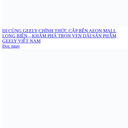
ĐI CÙNG GEELY CHÍNH THỨC CẬP BẾN AEON MALL
LONG BIÊN – KHÁM PHÁ TRỌN VẸN DẢI SẢN PHẨM
GEELY VIỆT NAM
Đọc ngay