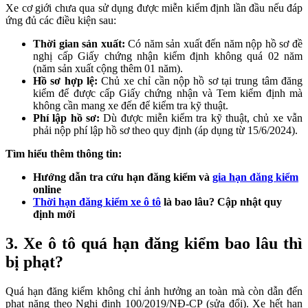
Xe cơ giới chưa qua sử dụng được miễn kiểm định lần đầu nếu đáp
ứng đủ các điều kiện sau:
Thời gian sản xuất:
Có năm sản xuất đến năm nộp hồ sơ đề
nghị cấp Giấy chứng nhận kiểm định không quá 02 năm
(năm sản xuất cộng thêm 01 năm).
Hồ sơ hợp lệ:
Chủ xe chỉ cần nộp hồ sơ tại trung tâm đăng
kiểm để được cấp Giấy chứng nhận và Tem kiểm định mà
không cần mang xe đến để kiểm tra kỹ thuật.
Phí lập hồ sơ:
Dù được miễn kiểm tra kỹ thuật, chủ xe vẫn
phải nộp phí lập hồ sơ theo quy định (áp dụng từ 15/6/2024).
Tìm hiểu thêm thông tin:
Hướng dẫn tra cứu hạn đăng kiểm và
gia hạn đăng kiểm
online
Thời hạn đăng kiểm xe ô tô
là bao lâu? Cập nhật quy
định mới
3.
Xe ô tô quá hạn đăng kiểm bao lâu thì
bị phạt?
Quá hạn đăng kiểm không chỉ ảnh hưởng an toàn mà còn dẫn đến
phạt nặng theo Nghị định 100/2019/NĐ-CP (sửa đổi). Xe hết hạn