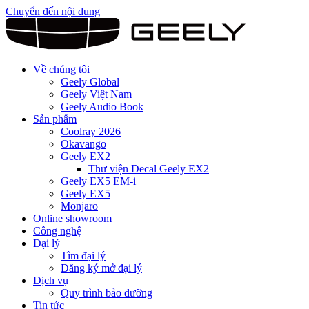
Chuyển đến nội dung
Về chúng tôi
Geely Global
Geely Việt Nam
Geely Audio Book
Sản phẩm
Coolray 2026
Okavango
Geely EX2
Thư viện Decal Geely EX2
Geely EX5 EM-i
Geely EX5
Monjaro
Online showroom
Công nghệ
Đại lý
Tìm đại lý
Đăng ký mở đại lý
Dịch vụ
Quy trình bảo dưỡng
Tin tức