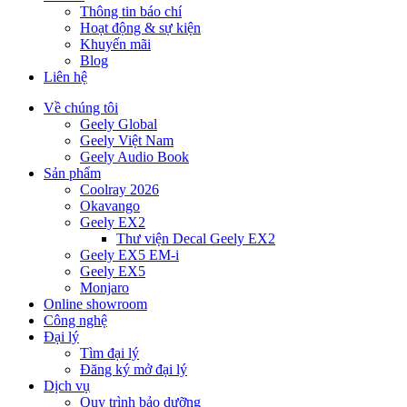
Thông tin báo chí
Hoạt động & sự kiện
Khuyến mãi
Blog
Liên hệ
Về chúng tôi
Geely Global
Geely Việt Nam
Geely Audio Book
Sản phẩm
Coolray 2026
Okavango
Geely EX2
Thư viện Decal Geely EX2
Geely EX5 EM-i
Geely EX5
Monjaro
Online showroom
Công nghệ
Đại lý
Tìm đại lý
Đăng ký mở đại lý
Dịch vụ
Quy trình bảo dưỡng