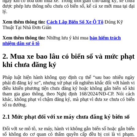
ngay khi có hóa đơn mua xe. Trong thời gian chờ đăng ký, xe chưa
được phép lưu thông nếu chưa có biển số, kể cả xe mới mua tại đại
lý.
Xem thêm thông tin:
Cách Lắp Biển Số Xe Ô Tô
Đúng Kỹ
Thuật Tại Nhà Đơn Giản
Xem thêm thông tin:
Những lưu ý khi mua
bảo hiểm trách
nhiệm dân sự ô tô
2. Mua xe bao lâu có biển số và mức phạt
khi chưa đăng ký
Pháp luật hiện hành không quy định cụ thể “sau bao nhiêu ngày
phải đi đăng ký xe”, nhưng xử phạt rất nghiêm khắc đối với hành vi
điều khiển phương tiện chưa đăng ký hoặc không gắn biển số khi
tham gia giao thông, theo Nghị định 168/2024/NĐ-CP. Nói cách
khác, không phạt vì chậm đăng ký, mà phạt vì đưa xe chưa có biển
số ra đường.
2.1 Mức phạt đối với xe máy chưa đăng ký biển số
Đối với xe mô tô, xe máy, hành vi không gắn biển số hoặc gắn biển
số không do cơ quan có thẩm quyền cấp đều bị coi là vi phạm.