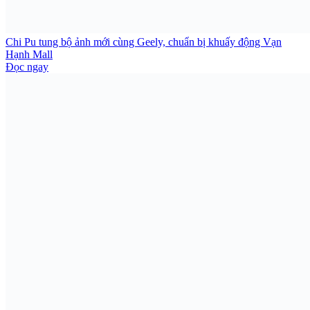
Chi Pu tung bộ ảnh mới cùng Geely, chuẩn bị khuấy động Vạn
Hạnh Mall
Đọc ngay