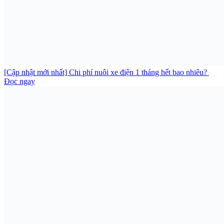
[Cập nhật mới nhất] Chi phí nuôi xe điện 1 tháng hết bao nhiêu?
Đọc ngay