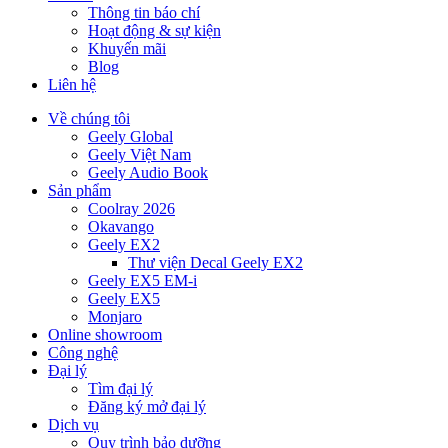
Thông tin báo chí
Hoạt động & sự kiện
Khuyến mãi
Blog
Liên hệ
Về chúng tôi
Geely Global
Geely Việt Nam
Geely Audio Book
Sản phẩm
Coolray 2026
Okavango
Geely EX2
Thư viện Decal Geely EX2
Geely EX5 EM-i
Geely EX5
Monjaro
Online showroom
Công nghệ
Đại lý
Tìm đại lý
Đăng ký mở đại lý
Dịch vụ
Quy trình bảo dưỡng