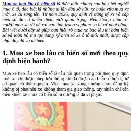
Mua xe bao lâu có biển số
là thắc mắc chung của hầu hết người
mua ô tô, đặc biệt là những ai lần đầu sở hữu xe hoặc vừa mua xe
mới, xe cũ sang tên. Từ năm 2026, quy định về đăng ký xe và cấp
biển số đã có nhiều điểm mới quan trọng. Nếu không nắm rõ,
người mua xe rất dễ rơi vào tình trạng vi phạm và bị xử phạt nặng.
Bài viết dưới đây sẽ giúp bạn hiểu rõ
mua xe bao lâu thì bấm biển
số
và toàn bộ thủ tục đăng ký biển số xe ô tô mới nhất, được cập
nhật đầy đủ và dễ hiểu.
1. Mua xe bao lâu có biển số mới theo quy
định hiện hành?
Mua xe bao lâu có biển số là câu hỏi quan trọng bởi theo quy định
mới, xe chỉ được phép lưu thông khi đã được cấp biển số hợp lệ từ
cơ quan có thẩm quyền. Việc mua xe xong nhưng chưa đăng ký
không bị phạt nếu xe không tham gia giao thông, tuy nhiên chỉ cần
điều khiển xe chưa có biển số ra đường là đã vi phạm.