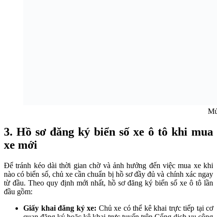
Mứ
3. Hồ sơ đăng ký biển số xe ô tô khi mua
xe mới
Để tránh kéo dài thời gian chờ và ảnh hưởng đến việc mua xe khi
nào có biển số, chủ xe cần chuẩn bị hồ sơ đầy đủ và chính xác ngay
từ đầu. Theo quy định mới nhất, hồ sơ đăng ký biển số xe ô tô lần
đầu gồm:
Giấy khai đăng ký xe:
Chủ xe có thể kê khai trực tiếp tại cơ
quan đăng ký hoặc kê khai trực tuyến trên Cổng dịch vụ công