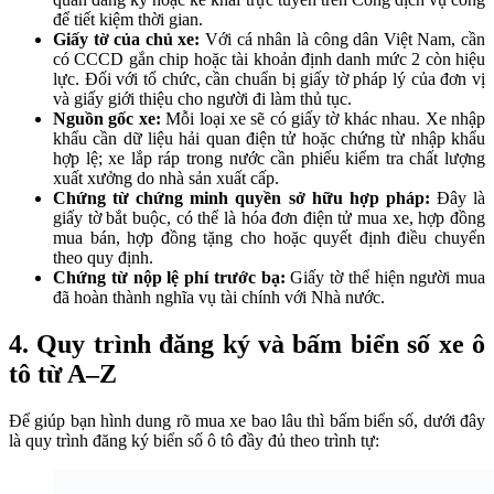
để tiết kiệm thời gian.
Giấy tờ của chủ xe:
Với cá nhân là công dân Việt Nam, cần
có CCCD gắn chip hoặc tài khoản định danh mức 2 còn hiệu
lực. Đối với tổ chức, cần chuẩn bị giấy tờ pháp lý của đơn vị
và giấy giới thiệu cho người đi làm thủ tục.
Nguồn gốc xe:
Mỗi loại xe sẽ có giấy tờ khác nhau. Xe nhập
khẩu cần dữ liệu hải quan điện tử hoặc chứng từ nhập khẩu
hợp lệ; xe lắp ráp trong nước cần phiếu kiểm tra chất lượng
xuất xưởng do nhà sản xuất cấp.
Chứng từ chứng minh quyền sở hữu hợp pháp:
Đây là
giấy tờ bắt buộc, có thể là hóa đơn điện tử mua xe, hợp đồng
mua bán, hợp đồng tặng cho hoặc quyết định điều chuyển
theo quy định.
Chứng từ nộp lệ phí trước bạ:
Giấy tờ thể hiện người mua
đã hoàn thành nghĩa vụ tài chính với Nhà nước.
4.
Quy trình đăng ký và bấm biển số xe ô
tô từ A–Z
Để giúp bạn hình dung rõ
mua xe bao lâu thì bấm biển số
, dưới đây
là quy trình đăng ký biển số ô tô đầy đủ theo trình tự: