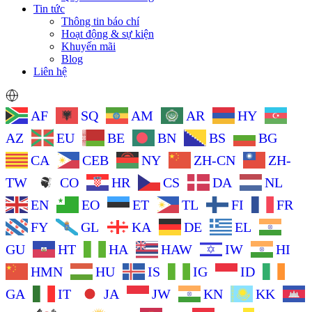
Tin tức
Thông tin báo chí
Hoạt động & sự kiện
Khuyến mãi
Blog
Liên hệ
AF
SQ
AM
AR
HY
AZ
EU
BE
BN
BS
BG
CA
CEB
NY
ZH-CN
ZH-
TW
CO
HR
CS
DA
NL
EN
EO
ET
TL
FI
FR
FY
GL
KA
DE
EL
GU
HT
HA
HAW
IW
HI
HMN
HU
IS
IG
ID
GA
IT
JA
JW
KN
KK