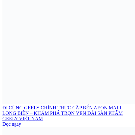
ĐI CÙNG GEELY CHÍNH THỨC CẬP BẾN AEON MALL
LONG BIÊN – KHÁM PHÁ TRỌN VẸN DẢI SẢN PHẨM
GEELY VIỆT NAM
Đọc ngay