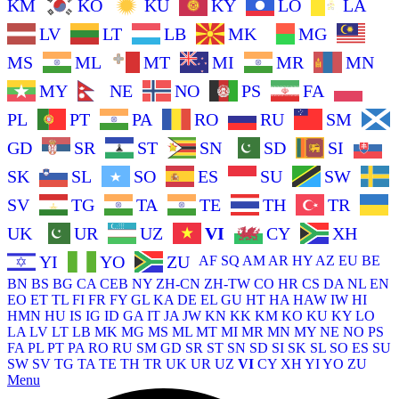
KM
KO
KU
KY
LO
LA
LV
LT
LB
MK
MG
MS
ML
MT
MI
MR
MN
MY
NE
NO
PS
FA
PL
PT
PA
RO
RU
SM
GD
SR
ST
SN
SD
SI
SK
SL
SO
ES
SU
SW
SV
TG
TA
TE
TH
TR
UK
UR
UZ
VI
CY
XH
YI
YO
ZU
AF
SQ
AM
AR
HY
AZ
EU
BE
BN
BS
BG
CA
CEB
NY
ZH-CN
ZH-TW
CO
HR
CS
DA
NL
EN
EO
ET
TL
FI
FR
FY
GL
KA
DE
EL
GU
HT
HA
HAW
IW
HI
HMN
HU
IS
IG
ID
GA
IT
JA
JW
KN
KK
KM
KO
KU
KY
LO
LA
LV
LT
LB
MK
MG
MS
ML
MT
MI
MR
MN
MY
NE
NO
PS
FA
PL
PT
PA
RO
RU
SM
GD
SR
ST
SN
SD
SI
SK
SL
SO
ES
SU
SW
SV
TG
TA
TE
TH
TR
UK
UR
UZ
VI
CY
XH
YI
YO
ZU
Menu