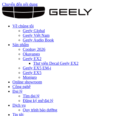
Chuyển đến nội dung
Về chúng tôi
Geely Global
Geely Việt Nam
Geely Audio Book
Sản phẩm
Coolray 2026
Okavango
Geely EX2
Thư viện Decal Geely EX2
Geely EX5 EM-i
Geely EX5
Monjaro
Online showroom
Công nghệ
Đại lý
Tìm đại lý
Đăng ký mở đại lý
Dịch vụ
Quy trình bảo dưỡng
Tin tức