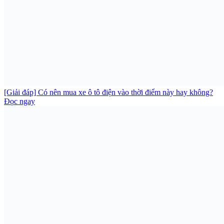
[Giải đáp] Có nên mua xe ô tô điện vào thời điểm này hay không?
Đọc ngay