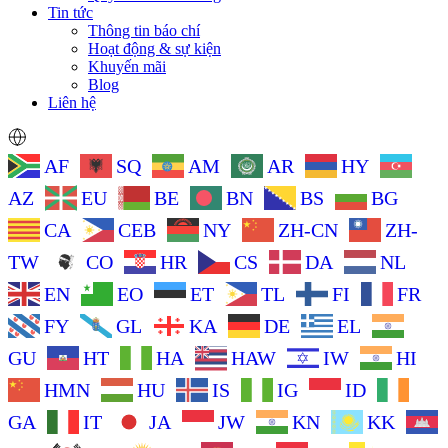
Tin tức
Thông tin báo chí
Hoạt động & sự kiện
Khuyến mãi
Blog
Liên hệ
AF
SQ
AM
AR
HY
AZ
EU
BE
BN
BS
BG
CA
CEB
NY
ZH-CN
ZH-
TW
CO
HR
CS
DA
NL
EN
EO
ET
TL
FI
FR
FY
GL
KA
DE
EL
GU
HT
HA
HAW
IW
HI
HMN
HU
IS
IG
ID
GA
IT
JA
JW
KN
KK