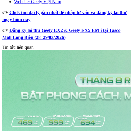
Website: Geely Việt Nam
👉
Click tìm đại lý gần nhất để nhận tư vấn và đăng ký lái thử
ngay hôm nay
👉
Đăng ký lái thử Geely EX2 & Geely EX5 EM-i tại Tasco
Mall Long Biên (28–29/03/2026)
Tin tức liên quan