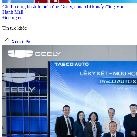
Chi Pu tung bộ ảnh mới cùng Geely, chuẩn bị khuấy động Vạn
Hạnh Mall
Đọc ngay
Tin tức khác
Xem thêm