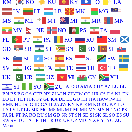
KM
KO
KU
KY
LO
LA
LV
LT
LB
MK
MG
MS
ML
MT
MI
MR
MN
MY
NE
NO
PS
FA
PL
PT
PA
RO
RU
SM
GD
SR
ST
SN
SD
SI
SK
SL
SO
ES
SU
SW
SV
TG
TA
TE
TH
TR
UK
UR
UZ
VI
CY
XH
YI
YO
ZU
AF
SQ
AM
AR
HY
AZ
EU
BE
BN
BS
BG
CA
CEB
NY
ZH-CN
ZH-TW
CO
HR
CS
DA
NL
EN
EO
ET
TL
FI
FR
FY
GL
KA
DE
EL
GU
HT
HA
HAW
IW
HI
HMN
HU
IS
IG
ID
GA
IT
JA
JW
KN
KK
KM
KO
KU
KY
LO
LA
LV
LT
LB
MK
MG
MS
ML
MT
MI
MR
MN
MY
NE
NO
PS
FA
PL
PT
PA
RO
RU
SM
GD
SR
ST
SN
SD
SI
SK
SL
SO
ES
SU
SW
SV
TG
TA
TE
TH
TR
UK
UR
UZ
VI
CY
XH
YI
YO
ZU
Menu