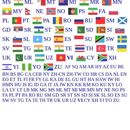
MS
ML
MT
MI
MR
MN
MY
NE
NO
PS
FA
PL
PT
PA
RO
RU
SM
GD
SR
ST
SN
SD
SI
SK
SL
SO
ES
SU
SW
SV
TG
TA
TE
TH
TR
UK
UR
UZ
VI
CY
XH
YI
YO
ZU
AF
SQ
AM
AR
HY
AZ
EU
BE
BN
BS
BG
CA
CEB
NY
ZH-CN
ZH-TW
CO
HR
CS
DA
NL
EN
EO
ET
TL
FI
FR
FY
GL
KA
DE
EL
GU
HT
HA
HAW
IW
HI
HMN
HU
IS
IG
ID
GA
IT
JA
JW
KN
KK
KM
KO
KU
KY
LO
LA
LV
LT
LB
MK
MG
MS
ML
MT
MI
MR
MN
MY
NE
NO
PS
FA
PL
PT
PA
RO
RU
SM
GD
SR
ST
SN
SD
SI
SK
SL
SO
ES
SU
SW
SV
TG
TA
TE
TH
TR
UK
UR
UZ
VI
CY
XH
YI
YO
ZU