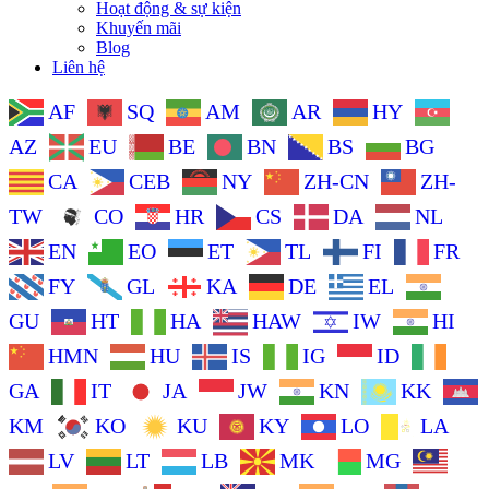
Hoạt động & sự kiện
Khuyến mãi
Blog
Liên hệ
AF
SQ
AM
AR
HY
AZ
EU
BE
BN
BS
BG
CA
CEB
NY
ZH-CN
ZH-
TW
CO
HR
CS
DA
NL
EN
EO
ET
TL
FI
FR
FY
GL
KA
DE
EL
GU
HT
HA
HAW
IW
HI
HMN
HU
IS
IG
ID
GA
IT
JA
JW
KN
KK
KM
KO
KU
KY
LO
LA
LV
LT
LB
MK
MG