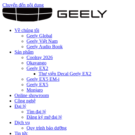
Chuyển đến nội dung
Về chúng tôi
Geely Global
Geely Việt Nam
Geely Audio Book
Sản phẩm
Coolray 2026
Okavango
Geely EX2
Thư viện Decal Geely EX2
Geely EX5 EM-i
Geely EX5
Monjaro
Online showroom
Công nghệ
Đại lý
Tìm đại lý
Đăng ký mở đại lý
Dịch vụ
Quy trình bảo dưỡng
Tin tức