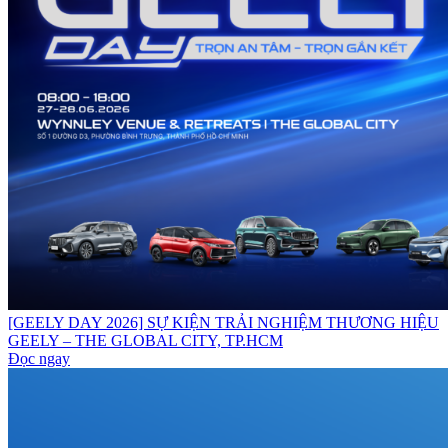
[GEELY DAY 2026] SỰ KIỆN TRẢI NGHIỆM THƯƠNG HIỆU
GEELY – THE GLOBAL CITY, TP.HCM
Đọc ngay