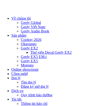
Về chúng tôi
Geely Global
Geely Việt Nam
Geely Audio Book
Sản phẩm
Coolray 2026
Okavango
Geely EX2
Thư viện Decal Geely EX2
Geely EX5 EM-i
Geely EX5
Monjaro
Online showroom
Công nghệ
Đại lý
Tìm đại lý
Đăng ký mở đại lý
Dịch vụ
Quy trình bảo dưỡng
Tin tức
Thông tin báo chí