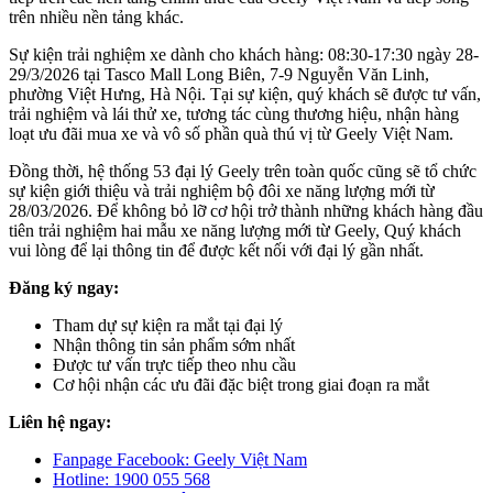
trên nhiều nền tảng khác.
Sự kiện trải nghiệm xe dành cho khách hàng:
08:30-17:30 ngày 28-
29/3/2026 tại Tasco Mall Long Biên, 7-9 Nguyễn Văn Linh,
phường Việt Hưng, Hà Nội. Tại sự kiện, quý khách sẽ được tư vấn,
trải nghiệm và lái thử xe, tương tác cùng thương hiệu, nhận hàng
loạt ưu đãi mua xe và vô số phần quà thú vị từ Geely Việt Nam.
Đồng thời, hệ thống
53
đại lý Geely trên toàn quốc cũng sẽ tổ chức
sự kiện giới thiệu và trải nghiệm bộ đôi xe năng lượng mới từ
28/03/2026. Để không bỏ lỡ cơ hội trở thành những khách hàng đầu
tiên trải nghiệm hai mẫu xe năng lượng mới từ Geely, Quý khách
vui lòng để lại thông tin để được kết nối với đại lý gần nhất.
Đăng ký ngay:
Tham dự sự kiện ra mắt tại đại lý
Nhận thông tin sản phẩm sớm nhất
Được tư vấn trực tiếp theo nhu cầu
Cơ hội nhận các ưu đãi đặc biệt trong giai đoạn ra mắt
Liên hệ ngay:
Fanpage Facebook: Geely Việt Nam
Hotline: 1900 055 568