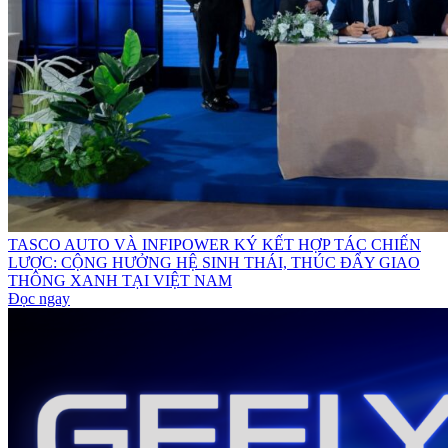
TASCO AUTO VÀ INFIPOWER KÝ KẾT HỢP TÁC CHIẾN
LƯỢC: CỘNG HƯỞNG HỆ SINH THÁI, THÚC ĐẨY GIAO
THÔNG XANH TẠI VIỆT NAM
Đọc ngay