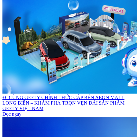
ĐI CÙNG GEELY CHÍNH THỨC CẬP BẾN AEON MALL
LONG BIÊN – KHÁM PHÁ TRỌN VẸN DẢI SẢN PHẨM
GEELY VIỆT NAM
Đọc ngay