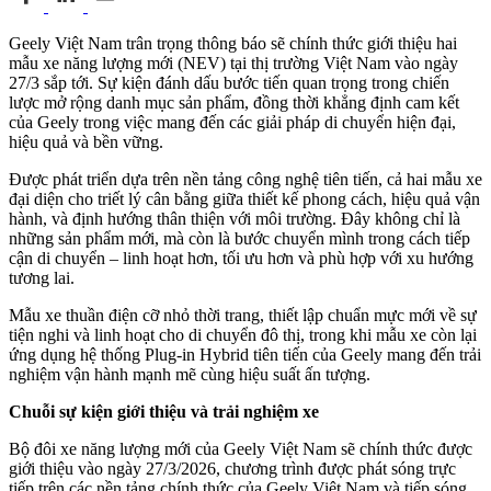
Geely Việt Nam trân trọng thông báo sẽ chính thức giới thiệu hai
mẫu xe năng lượng mới (NEV) tại thị trường Việt Nam vào ngày
27/3 sắp tới. Sự kiện đánh dấu bước tiến quan trọng trong chiến
lược mở rộng danh mục sản phẩm, đồng thời khẳng định cam kết
của Geely trong việc mang đến các giải pháp di chuyển hiện đại,
hiệu quả và bền vững.
Được phát triển dựa trên nền tảng công nghệ tiên tiến, cả hai mẫu xe
đại diện cho triết lý cân bằng giữa thiết kế phong cách, hiệu quả vận
hành, và định hướng thân thiện với môi trường. Đây không chỉ là
những sản phẩm mới, mà còn là bước chuyển mình trong cách tiếp
cận di chuyển – linh hoạt hơn, tối ưu hơn và phù hợp với xu hướng
tương lai.
Mẫu xe thuần điện cỡ nhỏ thời trang, thiết lập chuẩn mực mới về sự
tiện nghi và linh hoạt cho di chuyển đô thị, trong khi mẫu xe còn lại
ứng dụng hệ thống Plug-in Hybrid tiên tiến của Geely mang đến trải
nghiệm vận hành mạnh mẽ cùng hiệu suất ấn tượng.
Chuỗi sự kiện giới thiệu và trải nghiệm xe
Bộ đôi xe năng lượng mới của Geely Việt Nam sẽ chính thức được
giới thiệu vào ngày 27/3/2026, chương trình được phát sóng trực
tiếp trên các nền tảng chính thức của Geely Việt Nam và tiếp sóng