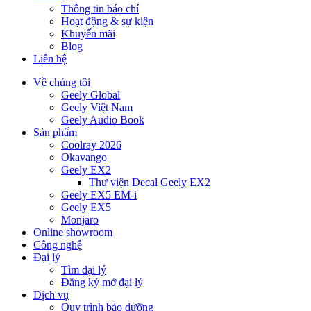
Thông tin báo chí
Hoạt động & sự kiện
Khuyến mãi
Blog
Liên hệ
Về chúng tôi
Geely Global
Geely Việt Nam
Geely Audio Book
Sản phẩm
Coolray 2026
Okavango
Geely EX2
Thư viện Decal Geely EX2
Geely EX5 EM-i
Geely EX5
Monjaro
Online showroom
Công nghệ
Đại lý
Tìm đại lý
Đăng ký mở đại lý
Dịch vụ
Quy trình bảo dưỡng