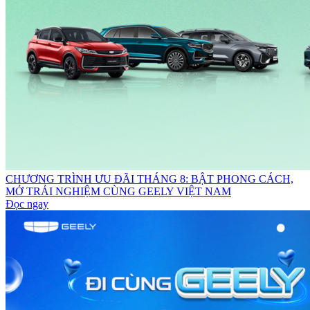
CHƯƠNG TRÌNH ƯU ĐÃI THÁNG 8: BẬT PHONG CÁCH,
MỞ TRẢI NGHIỆM CÙNG GEELY VIỆT NAM
Đọc ngay