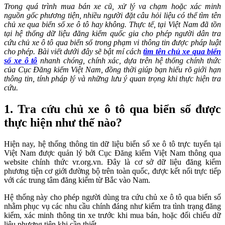
Trong quá trình mua bán xe cũ, xử lý va chạm hoặc xác minh
nguồn gốc phương tiện, nhiều người đặt câu hỏi liệu có thể tìm tên
chủ xe qua biển số xe ô tô hay không. Thực tế, tại Việt Nam đã tồn
tại hệ thống dữ liệu đăng kiểm quốc gia cho phép người dân tra
cứu chủ xe ô tô qua biển số trong phạm vi thông tin được pháp luật
cho phép. Bài viết dưới đây sẽ bật mí cách
tìm tên chủ xe qua biển
số xe ô tô
nhanh chóng, chính xác, dựa trên hệ thống chính thức
của Cục Đăng kiểm Việt Nam, đồng thời giúp bạn hiểu rõ giới hạn
thông tin, tính pháp lý và những lưu ý quan trọng khi thực hiện tra
cứu.
1. Tra cứu chủ xe ô tô qua biển số được
thực hiện như thế nào?
Hiện nay, hệ thống thông tin dữ liệu biển số xe ô tô trực tuyến tại
Việt Nam được quản lý bởi Cục Đăng kiểm Việt Nam thông qua
website chính thức vr.org.vn. Đây là cơ sở dữ liệu đăng kiểm
phương tiện cơ giới đường bộ trên toàn quốc, được kết nối trực tiếp
với các trung tâm đăng kiểm từ Bắc vào Nam.
Hệ thống này cho phép người dùng tra cứu chủ xe ô tô qua biển số
nhằm phục vụ các nhu cầu chính đáng như kiểm tra tình trạng đăng
kiểm, xác minh thông tin xe trước khi mua bán, hoặc đối chiếu dữ
liệu phương tiện khi cần thiết.