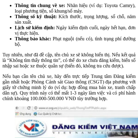
Thông tin chung về xe:
Nhãn hiệu (ví dụ: Toyota Camry),
loại phương tiện, số khung/số máy.
Thông số kỹ thuật:
Kích thước, trọng lượng, số chỗ, năm
sản xuất.
Lịch sử kiểm định:
Ngày kiểm định cuối, ngày hết hạn, đơn
vị thực hiện.
Thông báo khác:
Phạt nguội (nếu có), tình trạng phí đường
bộ.
Tuy nhiên, như đã đề cập, tên chủ xe sẽ không hiển thị. Nếu kết quả
là “Không tìm thấy thông tin”, có thể do xe chưa đăng kiểm, biển số
nhập sai hoặc xe thuộc quân sự (biển đỏ, không tra cứu được).
Nếu bạn cần tên chủ xe, hãy đến trực tiếp Trung tâm Đăng kiểm
gần nhất hoặc Phòng Cảnh sát Giao thông (CSGT) địa phương với
giấy tờ chứng minh lý do (ví dụ: hợp đồng mua bán xe, tranh chấp
dân sự). Quy trình này có thể mất 1-3 ngày làm việc và có phí hành
chính khoảng 100.000-500.000 VNĐ tùy trường hợp.