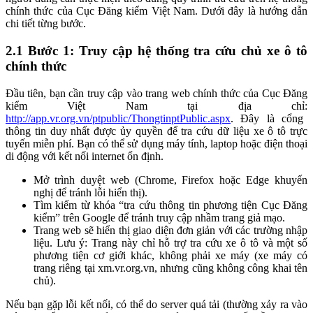
chính thức của Cục Đăng kiểm Việt Nam. Dưới đây là hướng dẫn
chi tiết từng bước.
2.1 Bước 1: Truy cập hệ thống tra cứu chủ xe ô tô
chính thức
Đầu tiên, bạn cần truy cập vào trang web chính thức của Cục Đăng
kiểm Việt Nam tại địa chỉ:
http://app.vr.org.vn/ptpublic/ThongtinptPublic.aspx
. Đây là cổng
thông tin duy nhất được ủy quyền để tra cứu dữ liệu xe ô tô trực
tuyến miễn phí. Bạn có thể sử dụng máy tính, laptop hoặc điện thoại
di động với kết nối internet ổn định.
Mở trình duyệt web (Chrome, Firefox hoặc Edge khuyến
nghị để tránh lỗi hiển thị).
Tìm kiếm từ khóa “tra cứu thông tin phương tiện Cục Đăng
kiểm” trên Google để tránh truy cập nhầm trang giả mạo.
Trang web sẽ hiển thị giao diện đơn giản với các trường nhập
liệu. Lưu ý: Trang này chỉ hỗ trợ tra cứu xe ô tô và một số
phương tiện cơ giới khác, không phải xe máy (xe máy có
trang riêng tại xm.vr.org.vn, nhưng cũng không công khai tên
chủ).
Nếu bạn gặp lỗi kết nối, có thể do server quá tải (thường xảy ra vào