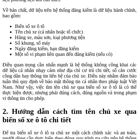
Về bản chất, dữ liệu trên hệ thống đăng kiểm là dữ liệu hành chính,
bao gồm:
Biển số xe ô tô
Tên chủ xe (cá nhân hoặc tổ chức)
Hãng xe, màu sơn, loại phương tiện
Số khung, số máy
Ngày đăng kiểm, hạn đăng kiểm
Một số vi phạm liên quan đến đăng kiểm (nếu có)
Điều quan trọng cần nhấn mạnh là hệ thống không công khai các
dữ liệu cá nhân nhạy cảm như địa chỉ cư trú chi tiết, số căn cước
công dân hay thông tin liên hệ của chủ xe. Điều này nhằm đảm bảo
tuân thủ quy định về bảo mật thông tin cá nhân theo pháp luật Việt
Nam. Như vậy, việc tìm tên chủ xe qua biển số xe ô tô là có thể
thực hiện được, nhưng phải đúng cách, đúng nguồn và trong phạm
vi thông tin cho phép.
2. Hướng dẫn cách tìm tên chủ xe qua
biển số xe ô tô chi tiết
Để tra biển số xe ô tô ra chủ xe một cách chính xác và an toàn,
người dùng cần thực hiện theo đúng quy trình tra cứu trên hệ thống