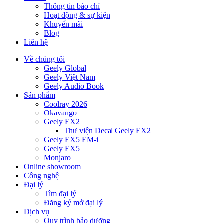
Thông tin báo chí
Hoạt động & sự kiện
Khuyến mãi
Blog
Liên hệ
Về chúng tôi
Geely Global
Geely Việt Nam
Geely Audio Book
Sản phẩm
Coolray 2026
Okavango
Geely EX2
Thư viện Decal Geely EX2
Geely EX5 EM-i
Geely EX5
Monjaro
Online showroom
Công nghệ
Đại lý
Tìm đại lý
Đăng ký mở đại lý
Dịch vụ
Quy trình bảo dưỡng