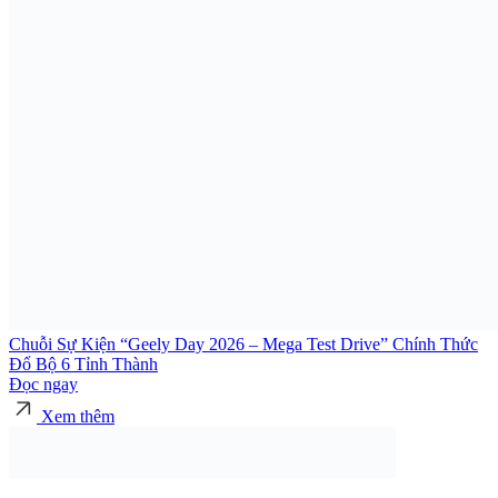
Chuỗi Sự Kiện “Geely Day 2026 – Mega Test Drive” Chính Thức
Đổ Bộ 6 Tỉnh Thành
Đọc ngay
Xem thêm