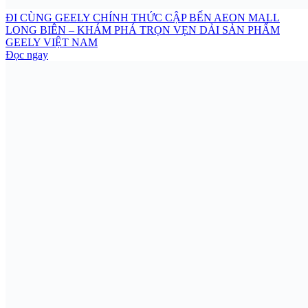
ĐI CÙNG GEELY CHÍNH THỨC CẬP BẾN AEON MALL
LONG BIÊN – KHÁM PHÁ TRỌN VẸN DẢI SẢN PHẨM
GEELY VIỆT NAM
Đọc ngay