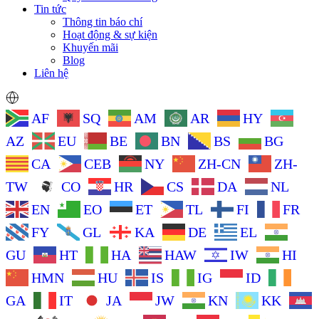
Tin tức
Thông tin báo chí
Hoạt động & sự kiện
Khuyến mãi
Blog
Liên hệ
AF
SQ
AM
AR
HY
AZ
EU
BE
BN
BS
BG
CA
CEB
NY
ZH-CN
ZH-
TW
CO
HR
CS
DA
NL
EN
EO
ET
TL
FI
FR
FY
GL
KA
DE
EL
GU
HT
HA
HAW
IW
HI
HMN
HU
IS
IG
ID
GA
IT
JA
JW
KN
KK