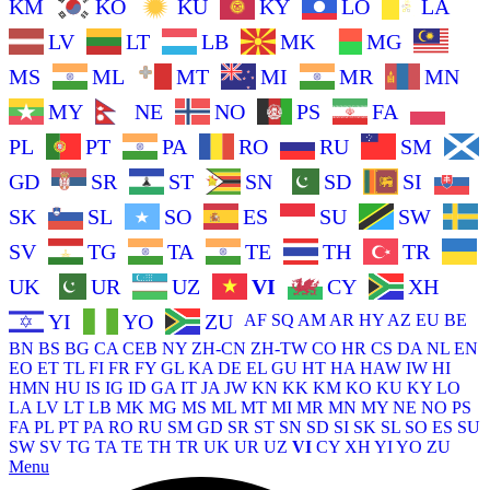
KM
KO
KU
KY
LO
LA
LV
LT
LB
MK
MG
MS
ML
MT
MI
MR
MN
MY
NE
NO
PS
FA
PL
PT
PA
RO
RU
SM
GD
SR
ST
SN
SD
SI
SK
SL
SO
ES
SU
SW
SV
TG
TA
TE
TH
TR
UK
UR
UZ
VI
CY
XH
YI
YO
ZU
AF
SQ
AM
AR
HY
AZ
EU
BE
BN
BS
BG
CA
CEB
NY
ZH-CN
ZH-TW
CO
HR
CS
DA
NL
EN
EO
ET
TL
FI
FR
FY
GL
KA
DE
EL
GU
HT
HA
HAW
IW
HI
HMN
HU
IS
IG
ID
GA
IT
JA
JW
KN
KK
KM
KO
KU
KY
LO
LA
LV
LT
LB
MK
MG
MS
ML
MT
MI
MR
MN
MY
NE
NO
PS
FA
PL
PT
PA
RO
RU
SM
GD
SR
ST
SN
SD
SI
SK
SL
SO
ES
SU
SW
SV
TG
TA
TE
TH
TR
UK
UR
UZ
VI
CY
XH
YI
YO
ZU
Menu