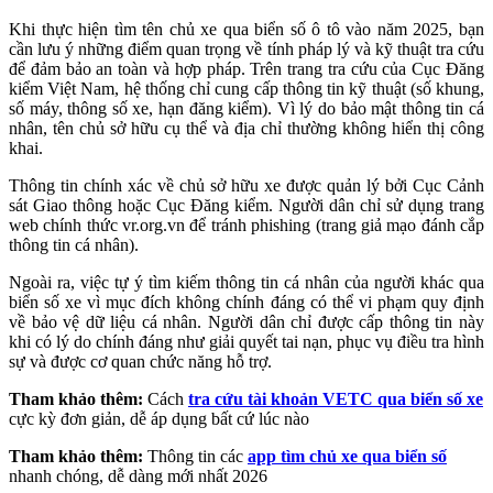
Khi thực hiện tìm tên chủ xe qua biển số ô tô vào năm 2025, bạn
cần lưu ý những điểm quan trọng về tính pháp lý và kỹ thuật tra cứu
để đảm bảo an toàn và hợp pháp. Trên trang tra cứu của Cục Đăng
kiểm Việt Nam, hệ thống chỉ cung cấp thông tin kỹ thuật (số khung,
số máy, thông số xe, hạn đăng kiểm). Vì lý do bảo mật thông tin cá
nhân, tên chủ sở hữu cụ thể và địa chỉ thường không hiển thị công
khai.
Thông tin chính xác về chủ sở hữu xe được quản lý bởi Cục Cảnh
sát Giao thông hoặc Cục Đăng kiểm. Người dân chỉ sử dụng trang
web chính thức vr.org.vn để tránh phishing (trang giả mạo đánh cắp
thông tin cá nhân).
Ngoài ra, việc tự ý tìm kiếm thông tin cá nhân của người khác qua
biển số xe vì mục đích không chính đáng có thể vi phạm quy định
về bảo vệ dữ liệu cá nhân. Người dân chỉ được cấp thông tin này
khi có lý do chính đáng như giải quyết tai nạn, phục vụ điều tra hình
sự và được cơ quan chức năng hỗ trợ.
Tham khảo thêm:
Cách
tra cứu tài khoản VETC qua biển số xe
cực kỳ đơn giản, dễ áp dụng bất cứ lúc nào
Tham khảo thêm:
Thông tin các
app tìm chủ xe qua biển số
nhanh chóng, dễ dàng mới nhất 2026