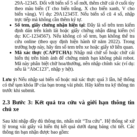
29A-12345. Đối với biển số 5 số mới, thêm chữ cái ở cuối tùy
theo màu biển (T cho biển trắng, X cho biển xanh, V cho
biển vàng). Ví dụ: 29A12345T. Nếu biển số cũ 4 số, nhập
trực tiếp mà không cần thêm ký tự.
Số tem, giấy chứng nhận hiện tại
: Đây là số trên tem kiểm
định dán trên kính lái hoặc giấy chứng nhận đăng kiểm (ví
dụ: KC-1234567). Nếu không có số tem, bạn không thể tra
cứu online (theo quy định hiện hành từ năm 2022). Trong
trường hợp này, hãy tìm số tem trên xe hoặc giấy tờ liên quan.
Mã xác thực (CAPTCHA)
: Nhập mã chữ số hoặc chữ cái
hiển thị trên hình ảnh để chứng minh bạn không phải robot.
Mã này phân biệt chữ hoa/thường, nên nhập chính xác (ví dụ:
nếu là “AbC123”, nhập y hệt).
Lưu ý:
Nếu nhập sai biển số hoặc mã xác thực quá 3 lần, hệ thống
có thể tạm khóa IP của bạn trong vài phút. Hãy kiểm tra kỹ thông tin
trước khi submit.
2.3 Bước 3: Kết quả tra cứu và giới hạn thông tin
chủ xe
Sau khi nhập đầy đủ thông tin, nhấn nút “Tra cứu”. Hệ thống sẽ xử
lý trong vài giây và hiển thị kết quả dưới dạng bảng chi tiết. Các
thông tin bạn nhận được bao gồm: