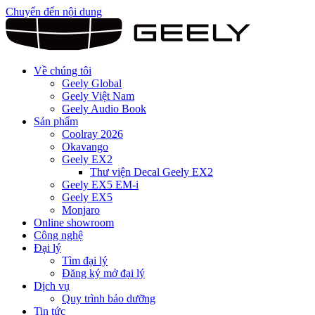
Chuyển đến nội dung
Về chúng tôi
Geely Global
Geely Việt Nam
Geely Audio Book
Sản phẩm
Coolray 2026
Okavango
Geely EX2
Thư viện Decal Geely EX2
Geely EX5 EM-i
Geely EX5
Monjaro
Online showroom
Công nghệ
Đại lý
Tìm đại lý
Đăng ký mở đại lý
Dịch vụ
Quy trình bảo dưỡng
Tin tức