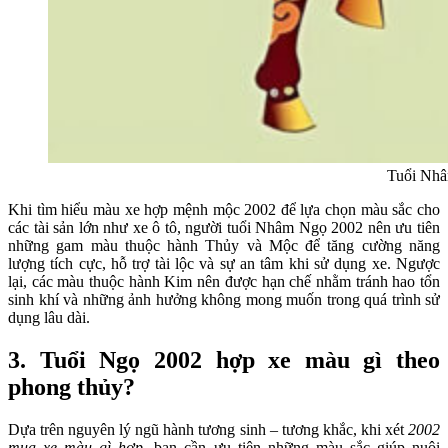
Tuổi Nhâ
Khi tìm hiểu
màu xe hợp mệnh mộc 2002
để lựa chọn màu sắc cho
các tài sản lớn như xe ô tô, người tuổi Nhâm Ngọ 2002 nên ưu tiên
những gam màu thuộc hành Thủy và Mộc để tăng cường năng
lượng tích cực, hỗ trợ tài lộc và sự an tâm khi sử dụng xe. Ngược
lại, các màu thuộc hành Kim nên được hạn chế nhằm tránh hao tổn
sinh khí và những ảnh hưởng không mong muốn trong quá trình sử
dụng lâu dài.
3. Tuổi Ngọ 2002 hợp xe màu gì theo
phong thủy?
Dựa trên nguyên lý ngũ hành tương sinh – tương khắc, khi xét
2002
mua xe màu gì hợp
, bạn cần ưu tiên những màu sắc giúp nuôi