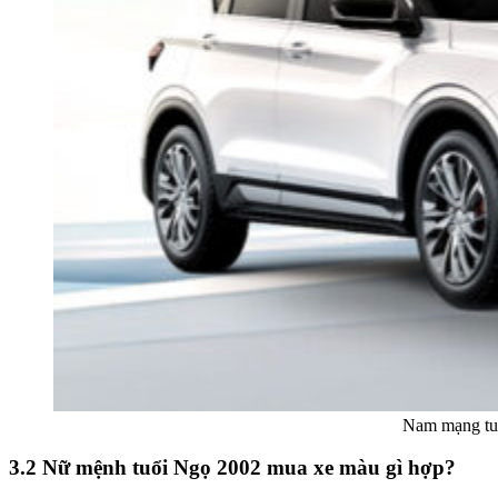
Nam mạng tuổ
3.2 Nữ mệnh tuổi Ngọ 2002 mua xe màu gì hợp?