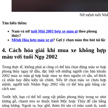
Nữ mệnh tuổi Nhâ
Tìm hiểu thêm:
Nam và nữ
tuổi Mùi 2003 hợp xe màu gì
theo phong
thủy?
Mệnh Hỏa hợp màu xe gì
? Gợi ý chọn màu thu hút tài lộc
4. Cách hóa giải khi mua xe không hợp
màu với tuổi Ngọ 2002
Trong thực tế, không phải ai cũng có thể lựa chọn đúng màu xe hợp
phong thủy ngay từ đầu, đặc biệt với những người còn băn khoăn
2002 mua xe màu gì hợp hoặc mua xe theo nguồn có sẵn, sở thích
cá nhân hay điều kiện tài chính. Nếu lỡ chọn màu xe chưa hợp
mệnh, người tuổi Nhâm Ngọ 2002 vẫn có thể hóa giải bằng các
cách sau:
Trước hết, bạn có thể bổ sung vật phẩm phong thủy trong xe như
tượng gỗ, charm treo xe thuộc hành Mộc hoặc Thủy để cân bằng
năng lượng. Ngoài ra, bọc ghế, thảm lót sàn có màu xanh lá, xanh