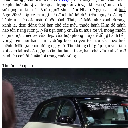
xe phù hợp đóng vai trò quan trọng đối với vận khí và sự an tâm khi
sử dụng xe lâu dài. Với người sinh năm Nhâm Ngọ, câu hỏi
tuổi
Ngọ 2002 hợp xe màu gì
nên được trả lời dựa trên nguyên tắc ngũ
hành: ưu tiên các màu thuộc hành Thủy và Mộc như xanh dương,
xanh lá, đen; đồng thời hạn chế các màu thuộc hành Kim để tránh
hao tổn năng lượng. Nếu bạn đang chuẩn bị mua xe và mong muốn
chọn được chiếc xe vừa đẹp, vừa hợp phong thủy để đồng hành bền
vững trên mọi hành trình, đừng bỏ qua yếu tố màu sắc theo tuổi
mệnh. Một lựa chọn đúng ngay từ đầu không chỉ giúp bạn yên tâm
khi cầm lái mà còn góp phần thu hút tài lộc, hạn chế vận xui và mở
ra nhiều cơ hội thuận lợi trong cuộc sống.
Tin tức liên quan