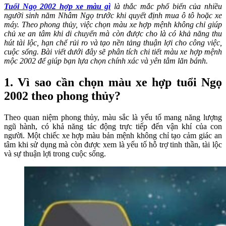
Tuổi Ngọ 2002 hợp xe màu gì
là thắc mắc phổ biến của nhiều
người sinh năm Nhâm Ngọ trước khi quyết định mua ô tô hoặc xe
máy. Theo phong thủy, việc chọn màu xe hợp mệnh không chỉ giúp
chủ xe an tâm khi di chuyển mà còn được cho là có khả năng thu
hút tài lộc, hạn chế rủi ro và tạo nền tảng thuận lợi cho công việc,
cuộc sống. Bài viết dưới đây sẽ phân tích chi tiết màu xe hợp mệnh
mộc 2002 để giúp bạn lựa chọn chính xác và yên tâm lăn bánh.
1. Vì sao cần chọn màu xe hợp tuổi Ngọ
2002 theo phong thủy?
Theo quan niệm phong thủy, màu sắc là yếu tố mang năng lượng
ngũ hành, có khả năng tác động trực tiếp đến vận khí của con
người. Một chiếc xe hợp màu bản mệnh không chỉ tạo cảm giác an
tâm khi sử dụng mà còn được xem là yếu tố hỗ trợ tinh thần, tài lộc
và sự thuận lợi trong cuộc sống.