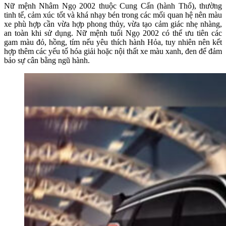
Nữ mệnh Nhâm Ngọ 2002 thuộc Cung Cấn (hành Thổ), thường
tinh tế, cảm xúc tốt và khá nhạy bén trong các mối quan hệ nên màu
xe phù hợp cần vừa hợp phong thủy, vừa tạo cảm giác nhẹ nhàng,
an toàn khi sử dụng. Nữ mệnh tuổi Ngọ 2002 có thể ưu tiên các
gam màu đỏ, hồng, tím nếu yêu thích hành Hỏa, tuy nhiên nên kết
hợp thêm các yếu tố hóa giải hoặc nội thất xe màu xanh, đen để đảm
bảo sự cân bằng ngũ hành.