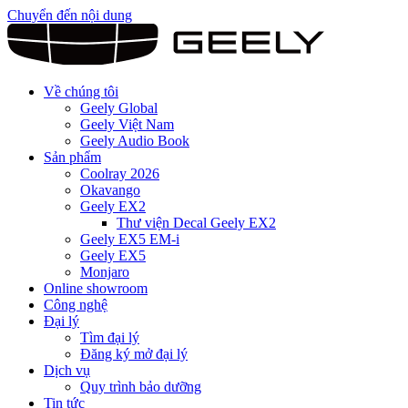
Chuyển đến nội dung
Về chúng tôi
Geely Global
Geely Việt Nam
Geely Audio Book
Sản phẩm
Coolray 2026
Okavango
Geely EX2
Thư viện Decal Geely EX2
Geely EX5 EM-i
Geely EX5
Monjaro
Online showroom
Công nghệ
Đại lý
Tìm đại lý
Đăng ký mở đại lý
Dịch vụ
Quy trình bảo dưỡng
Tin tức