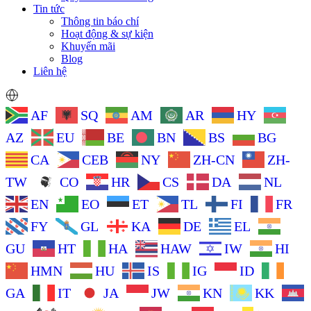
Tin tức
Thông tin báo chí
Hoạt động & sự kiện
Khuyến mãi
Blog
Liên hệ
AF
SQ
AM
AR
HY
AZ
EU
BE
BN
BS
BG
CA
CEB
NY
ZH-CN
ZH-
TW
CO
HR
CS
DA
NL
EN
EO
ET
TL
FI
FR
FY
GL
KA
DE
EL
GU
HT
HA
HAW
IW
HI
HMN
HU
IS
IG
ID
GA
IT
JA
JW
KN
KK