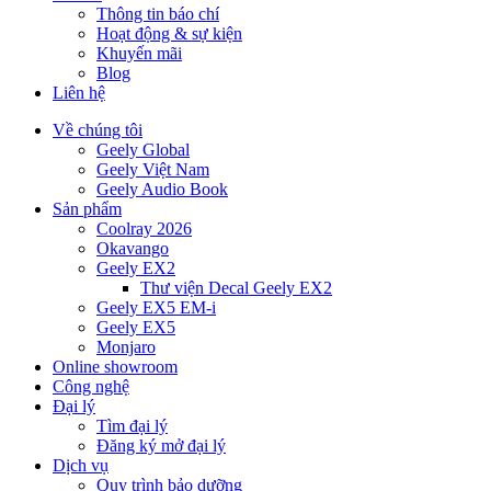
Thông tin báo chí
Hoạt động & sự kiện
Khuyến mãi
Blog
Liên hệ
Về chúng tôi
Geely Global
Geely Việt Nam
Geely Audio Book
Sản phẩm
Coolray 2026
Okavango
Geely EX2
Thư viện Decal Geely EX2
Geely EX5 EM-i
Geely EX5
Monjaro
Online showroom
Công nghệ
Đại lý
Tìm đại lý
Đăng ký mở đại lý
Dịch vụ
Quy trình bảo dưỡng