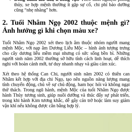
thủy, xe hợp mệnh thường ít gặp sự cố, chi phí bảo dưỡng
cũng “nhẹ nhàng” hơn.
2. Tuổi Nhâm Ngọ 2002 thuộc mệnh gì?
Ảnh hưởng gì khi chọn màu xe?
Tuổi Nhâm Ngọ 2002 xét theo lịch âm thuộc nhóm người mang
mệnh Mộc, với nạp âm Dương Liễu Mộc – hình ảnh tượng trưng
cho cây dương liễu mềm mại nhưng có sức sống bền bỉ. Những
người sinh năm 2002 thường sở hữu tính cách linh hoạt, dễ thích
nghi với hoàn cảnh mới, tư duy nhanh nhạy và giàu cảm xúc.
Xét theo hệ thống Can Chi, người sinh năm 2002 có thiên can
Nhâm kết hợp với địa chi Ngọ, tạo nên nguồn năng lượng mang
tính chuyển động, chủ về sự chủ động, ham học hỏi và không ngại
thử thách. Trong ngũ hành, mệnh Mộc của tuổi Nhâm Ngọ được
hành Thủy tương sinh, giúp nuôi dưỡng và thúc đẩy sự phát triển,
trong khi hành Kim tương khắc, dễ gây cản trở hoặc làm suy giảm
vận khí nếu không được cân bằng hợp lý.