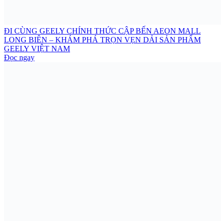
ĐI CÙNG GEELY CHÍNH THỨC CẬP BẾN AEON MALL
LONG BIÊN – KHÁM PHÁ TRỌN VẸN DẢI SẢN PHẨM
GEELY VIỆT NAM
Đọc ngay