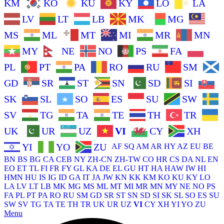
KM
KO
KU
KY
LO
LA
LV
LT
LB
MK
MG
MS
ML
MT
MI
MR
MN
MY
NE
NO
PS
FA
PL
PT
PA
RO
RU
SM
GD
SR
ST
SN
SD
SI
SK
SL
SO
ES
SU
SW
SV
TG
TA
TE
TH
TR
UK
UR
UZ
VI
CY
XH
YI
YO
ZU
AF
SQ
AM
AR
HY
AZ
EU
BE
BN
BS
BG
CA
CEB
NY
ZH-CN
ZH-TW
CO
HR
CS
DA
NL
EN
EO
ET
TL
FI
FR
FY
GL
KA
DE
EL
GU
HT
HA
HAW
IW
HI
HMN
HU
IS
IG
ID
GA
IT
JA
JW
KN
KK
KM
KO
KU
KY
LO
LA
LV
LT
LB
MK
MG
MS
ML
MT
MI
MR
MN
MY
NE
NO
PS
FA
PL
PT
PA
RO
RU
SM
GD
SR
ST
SN
SD
SI
SK
SL
SO
ES
SU
SW
SV
TG
TA
TE
TH
TR
UK
UR
UZ
VI
CY
XH
YI
YO
ZU
Menu