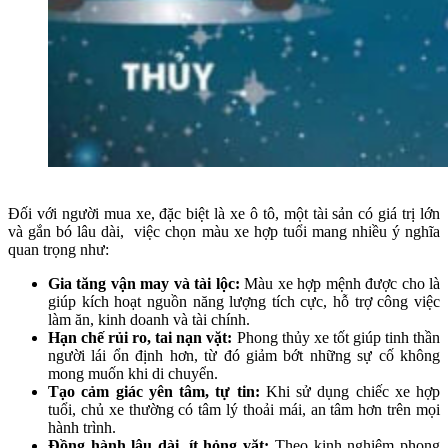
Đối với người mua xe, đặc biệt là xe ô tô, một tài sản có giá trị lớn
và gắn bó lâu dài, việc chọn màu xe hợp tuổi mang nhiều ý nghĩa
quan trọng như:
Gia tăng vận may và tài lộc:
Màu xe hợp mệnh được cho là
giúp kích hoạt nguồn năng lượng tích cực, hỗ trợ công việc
làm ăn, kinh doanh và tài chính.
Hạn chế rủi ro, tai nạn vặt:
Phong thủy xe tốt giúp tinh thần
người lái ổn định hơn, từ đó giảm bớt những sự cố không
mong muốn khi di chuyển.
Tạo cảm giác yên tâm, tự tin:
Khi sử dụng chiếc xe hợp
tuổi, chủ xe thường có tâm lý thoải mái, an tâm hơn trên mọi
hành trình.
Đồng hành lâu dài, ít hỏng vặt:
Theo kinh nghiệm phong