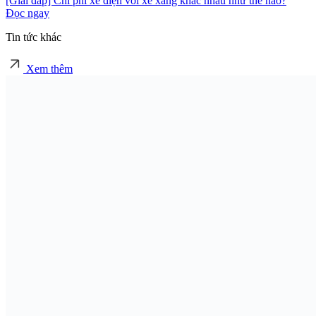
[Giải đáp] Chi phí xe điện với xe xăng khác nhau như thế nào?
Đọc ngay
Tin tức khác
Xem thêm