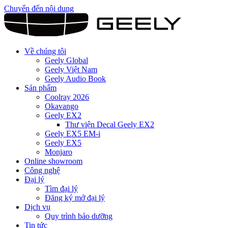
Chuyển đến nội dung
Về chúng tôi
Geely Global
Geely Việt Nam
Geely Audio Book
Sản phẩm
Coolray 2026
Okavango
Geely EX2
Thư viện Decal Geely EX2
Geely EX5 EM-i
Geely EX5
Monjaro
Online showroom
Công nghệ
Đại lý
Tìm đại lý
Đăng ký mở đại lý
Dịch vụ
Quy trình bảo dưỡng
Tin tức