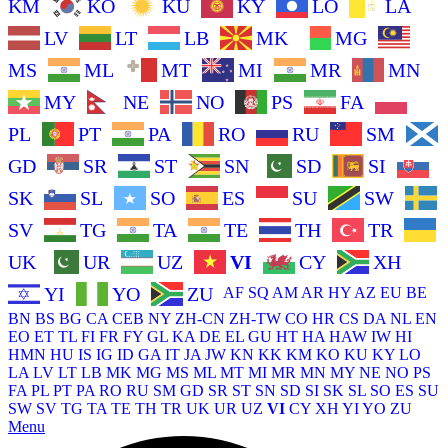
KM
KO
KU
KY
LO
LA
LV
LT
LB
MK
MG
MS
ML
MT
MI
MR
MN
MY
NE
NO
PS
FA
PL
PT
PA
RO
RU
SM
GD
SR
ST
SN
SD
SI
SK
SL
SO
ES
SU
SW
SV
TG
TA
TE
TH
TR
UK
UR
UZ
VI
CY
XH
YI
YO
ZU
AF
SQ
AM
AR
HY
AZ
EU
BE
BN
BS
BG
CA
CEB
NY
ZH-CN
ZH-TW
CO
HR
CS
DA
NL
EN
EO
ET
TL
FI
FR
FY
GL
KA
DE
EL
GU
HT
HA
HAW
IW
HI
HMN
HU
IS
IG
ID
GA
IT
JA
JW
KN
KK
KM
KO
KU
KY
LO
LA
LV
LT
LB
MK
MG
MS
ML
MT
MI
MR
MN
MY
NE
NO
PS
FA
PL
PT
PA
RO
RU
SM
GD
SR
ST
SN
SD
SI
SK
SL
SO
ES
SU
SW
SV
TG
TA
TE
TH
TR
UK
UR
UZ
VI
CY
XH
YI
YO
ZU
Menu