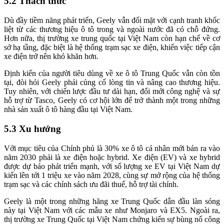
5.2 Thách thức
Dù đầy tiềm năng phát triển, Geely vẫn đối mặt với cạnh tranh khốc
liệt từ các thương hiệu ô tô trong và ngoài nước đã có chỗ đứng.
Hơn nữa, thị trường xe trung quốc tại Việt Nam còn hạn chế về cơ
sở hạ tầng, đặc biệt là hệ thống trạm sạc xe điện, khiến việc tiếp cận
xe điện trở nên khó khăn hơn.
Định kiến của người tiêu dùng về xe ô tô Trung Quốc vẫn còn tồn
tại, đòi hỏi Geely phải củng cố lòng tin và nâng cao thương hiệu.
Tuy nhiên, với chiến lược đầu tư dài hạn, đổi mới công nghệ và sự
hỗ trợ từ Tasco, Geely có cơ hội lớn để trở thành một trong những
nhà sản xuất ô tô hàng đầu tại Việt Nam.
5.3 Xu hướng
Với mục tiêu của Chính phủ là 30% xe ô tô cá nhân mới bán ra vào
năm 2030 phải là xe điện hoặc hybrid. Xe điện (EV) và xe hybrid
được dự báo phát triển mạnh, với số lượng xe EV tại Việt Nam dự
kiến lên tới 1 triệu xe vào năm 2028, cùng sự mở rộng của hệ thống
trạm sạc và các chính sách ưu đãi thuế, hỗ trợ tài chính.​
Geely là một trong những hãng xe Trung Quốc dẫn đầu làn sóng
này tại Việt Nam với các mẫu xe như Monjaro và EX5. Ngoài ra,
thị trường xe Trung Quốc tại Việt Nam chứng kiến sự bùng nổ công