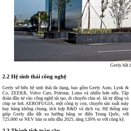
Geely bắt đ
2.2 Hệ sinh thái công nghệ
Geely sở hữu hệ sinh thái đa dạng, bao gồm Geely Auto, Lynk &
Co, ZEEKR, Volvo Cars, Polestar, Lotus và nhiều hơn nữa. Tập
đoàn đầu tư vào công nghệ tái tạo, di chuyển chia sẻ, lái tự động và
chip xe hơi. AEROFUGIA, một công ty con, chuyên sản xuất máy
bay hàng không chung, tích hợp R&D và dịch vụ. Hệ thống này
giúp Geely dẫn dắt xu hướng hãng xe điện Trung Quốc, với
725.000 xe NEV bán ra nửa đầu 2025, tăng 126% so với cùng kỳ.
2.3 Thành tích toàn cầu