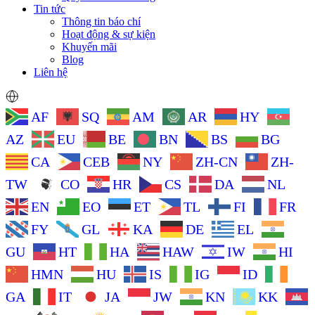
Tin tức
Thông tin báo chí
Hoạt động & sự kiện
Khuyến mãi
Blog
Liên hệ
AF
SQ
AM
AR
HY
AZ
EU
BE
BN
BS
BG
CA
CEB
NY
ZH-CN
ZH-
TW
CO
HR
CS
DA
NL
EN
EO
ET
TL
FI
FR
FY
GL
KA
DE
EL
GU
HT
HA
HAW
IW
HI
HMN
HU
IS
IG
ID
GA
IT
JA
JW
KN
KK