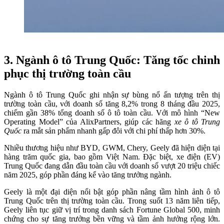
3. Ngành ô tô Trung Quốc: Tăng tốc chinh
phục thị trường toàn cầu
Ngành ô tô Trung Quốc ghi nhận sự bùng nổ ấn tượng trên thị
trường toàn cầu, với doanh số tăng 8,2% trong 8 tháng đầu 2025,
chiếm gần 38% tổng doanh số ô tô toàn cầu. Với mô hình “New
Operating Model” của AlixPartners, giúp các hãng
xe ô tô Trung
Quốc
ra mắt sản phẩm nhanh gấp đôi với chi phí thấp hơn 30%.
Nhiều thương hiệu như BYD, GWM, Chery, Geely đã hiện diện tại
hàng trăm quốc gia, bao gồm Việt Nam. Đặc biệt, xe điện (EV)
Trung Quốc đang dẫn đầu toàn cầu với doanh số vượt 20 triệu chiếc
năm 2025, góp phần đáng kể vào tăng trưởng ngành.
Geely là một đại diện nổi bật góp phần nâng tầm hình ảnh ô tô
Trung Quốc trên thị trường toàn cầu. Trong suốt 13 năm liên tiếp,
Geely liên tục giữ vị trí trong danh sách Fortune Global 500, minh
chứng cho sự tăng trưởng bền vững và tầm ảnh hưởng rộng lớn.