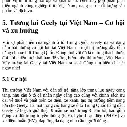
phục vụ thị trường nội địa và xuất khẩu. Điều này góp phần phát
triển ngành công nghiệp ô tô Việt Nam, nâng cao chất lượng sản
phẩm và dịch vụ.
5. Tương lai Geely tại Việt Nam – Cơ hội
và xu hướng
Với sự phát triển của ngành ô tô Trung Quốc, Geely đã và đang
nắm bắt những cơ hội lớn tại Việt Nam – một thị trường đầy tiềm
năng cho xe hơi Trung Quốc. Đồng thời với đó là những thách thức,
đòi hỏi chiến lược bài bản để vững bước trên thị trường Việt Nam.
Vậy tương lai Geely tại Việt Nam ra sao? Cùng tìm hiểu chi tiết
ngay nhé!
5.1 Cơ hội
Thị trường Việt Nam với dân số trẻ, tầng lớp trung lưu ngày càng
tăng, nhu cầu ô tô cá nhân ngày càng cao cùng với chính sách ưu
đãi về thuế và phát triển xe điện, xe xanh, tạo thị trường tiềm năng
lớn cho Geely. Là một trong các hãng xe ô tô Trung Quốc hàng đầu,
Geely kế hoạch giới thiệu 9 mẫu xe mới trong 3 năm tới, bao gồm
động cơ đốt trong truyền thống (ICE), hybrid sạc điện (PHEV) và
xe điện thuần (EV), đáp ứng đa dạng nhu cầu người dùng.