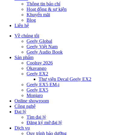
Thông tin báo chí
Hoạt động & sự kiện
Khuyến mãi
Blog
Liên hệ
Về chúng tôi
Geely Global
Geely Việt Nam
Geely Audio Book
Sản phẩm
Coolray 2026
Okavango
Geely EX2
Thư viện Decal Geely EX2
Geely EX5 EM-i
Geely EX5
Monjaro
Online showroom
Công nghệ
Đại lý
Tìm đại lý
Đăng ký mở đại lý
Dịch vụ
Quy trình bảo dưỡng