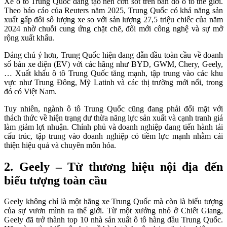
Xe ô tô Trung Quốc đang tạo nên cơn sốt trên bản đồ ô tô thế giới.
Theo báo cáo của Reuters năm 2025, Trung Quốc có khả năng sản
xuất gấp đôi số lượng xe so với sản lượng 27,5 triệu chiếc của năm
2024 nhờ chuỗi cung ứng chặt chẽ, đổi mới công nghệ và sự mở
rộng xuất khẩu.
Đáng chú ý hơn, Trung Quốc hiện đang dẫn đầu toàn cầu về doanh
số bán xe điện (EV) với các hãng như BYD, GWM, Chery, Geely,
… Xuất khẩu ô tô Trung Quốc tăng mạnh, tập trung vào các khu
vực như Trung Đông, Mỹ Latinh và các thị trường mới nổi, trong
đó có Việt Nam.
Tuy nhiên, ngành ô tô Trung Quốc cũng đang phải đối mặt với
thách thức về hiện trạng dư thừa năng lực sản xuất và cạnh tranh giá
làm giảm lợi nhuận. Chính phủ và doanh nghiệp đang tiến hành tái
cấu trúc, tập trung vào doanh nghiệp có tiềm lực mạnh nhằm cải
thiện hiệu quả và chuyên môn hóa.
2. Geely – Từ thương hiệu nội địa đến
biểu tượng toàn cầu
Geely không chỉ là một hãng xe Trung Quốc mà còn là biểu tượng
của sự vươn mình ra thế giới. Từ một xưởng nhỏ ở Chiết Giang,
Geely đã trở thành top 10 nhà sản xuất ô tô hàng đầu Trung Quốc.