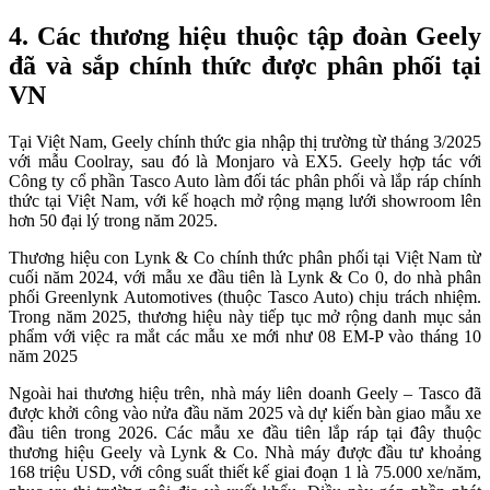
4. Các thương hiệu thuộc tập đoàn Geely
đã và sắp chính thức được phân phối tại
VN
Tại Việt Nam, Geely chính thức gia nhập thị trường từ tháng 3/2025
với mẫu Coolray, sau đó là Monjaro và EX5. Geely hợp tác với
Công ty cổ phần Tasco Auto làm đối tác phân phối và lắp ráp chính
thức tại Việt Nam, với kế hoạch mở rộng mạng lưới showroom lên
hơn 50 đại lý trong năm 2025.
Thương hiệu con Lynk & Co chính thức phân phối tại Việt Nam từ
cuối năm 2024, với mẫu xe đầu tiên là Lynk & Co 0, do nhà phân
phối Greenlynk Automotives (thuộc Tasco Auto) chịu trách nhiệm.
Trong năm 2025, thương hiệu này tiếp tục mở rộng danh mục sản
phẩm với việc ra mắt các mẫu xe mới như 08 EM-P vào tháng 10
năm 2025
Ngoài hai thương hiệu trên, nhà máy liên doanh Geely – Tasco đã
được khởi công vào nửa đầu năm 2025 và dự kiến bàn giao mẫu xe
đầu tiên trong 2026. Các mẫu xe đầu tiên lắp ráp tại đây thuộc
thương hiệu Geely và Lynk & Co. Nhà máy được đầu tư khoảng
168 triệu USD, với công suất thiết kế giai đoạn 1 là 75.000 xe/năm,