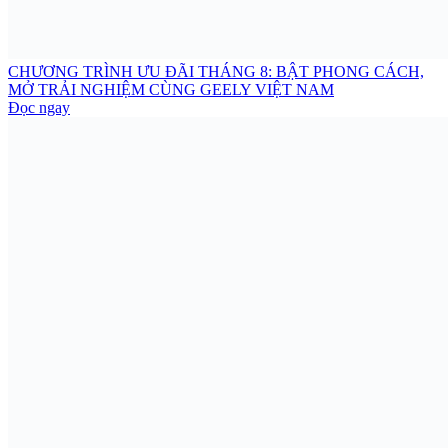
CHƯƠNG TRÌNH ƯU ĐÃI THÁNG 8: BẬT PHONG CÁCH,
MỞ TRẢI NGHIỆM CÙNG GEELY VIỆT NAM
Đọc ngay