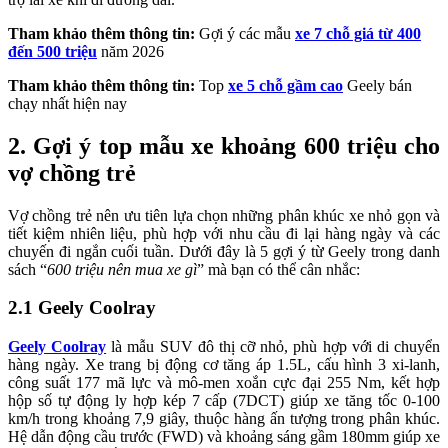
Tham khảo thêm thông tin:
Gợi ý các mẫu
xe 7 chỗ giá từ 400
đến 500 triệu
năm 2026
Tham khảo thêm thông tin:
Top
xe 5 chỗ gầm cao
Geely bán
chạy nhất hiện nay
2. Gợi ý top mẫu xe khoảng 600 triệu cho
vợ chồng trẻ
Vợ chồng trẻ nên ưu tiên lựa chọn những phân khúc xe nhỏ gọn và
tiết kiệm nhiên liệu, phù hợp với nhu cầu đi lại hàng ngày và các
chuyến đi ngắn cuối tuần. Dưới đây là 5 gợi ý từ Geely trong danh
sách “
600 triệu nên mua xe gì
” mà bạn có thể cân nhắc:
2.1 Geely Coolray
Geely Coolray
là mẫu SUV đô thị cỡ nhỏ, phù hợp với di chuyển
hàng ngày. Xe trang bị động cơ tăng áp 1.5L, cấu hình 3 xi-lanh,
công suất 177 mã lực và mô-men xoắn cực đại 255 Nm, kết hợp
hộp số tự động ly hợp kép 7 cấp (7DCT) giúp xe tăng tốc 0-100
km/h trong khoảng 7,9 giây, thuộc hàng ấn tượng trong phân khúc.
Hệ dẫn động cầu trước (FWD) và khoảng sáng gầm 180mm giúp xe