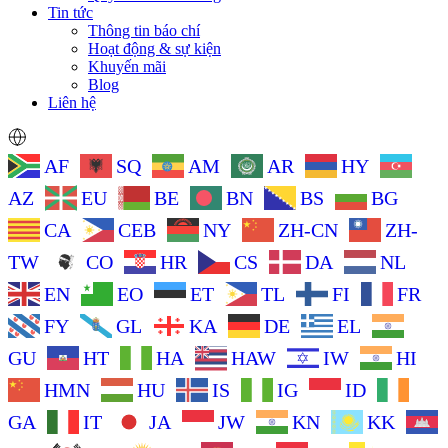
Tin tức
Thông tin báo chí
Hoạt động & sự kiện
Khuyến mãi
Blog
Liên hệ
AF
SQ
AM
AR
HY
AZ
EU
BE
BN
BS
BG
CA
CEB
NY
ZH-CN
ZH-
TW
CO
HR
CS
DA
NL
EN
EO
ET
TL
FI
FR
FY
GL
KA
DE
EL
GU
HT
HA
HAW
IW
HI
HMN
HU
IS
IG
ID
GA
IT
JA
JW
KN
KK