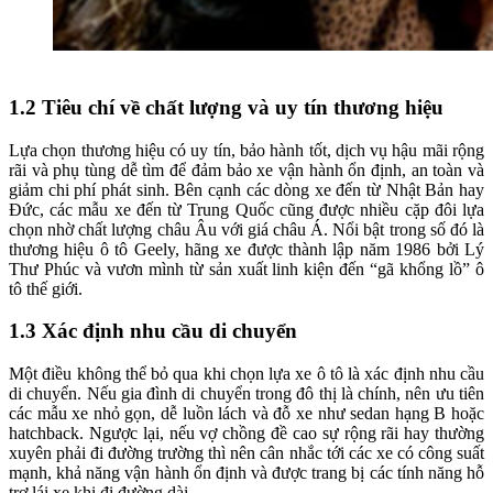
1.2 Tiêu chí về chất lượng và uy tín thương hiệu
Lựa chọn thương hiệu có uy tín, bảo hành tốt, dịch vụ hậu mãi rộng
rãi và phụ tùng dễ tìm để đảm bảo xe vận hành ổn định, an toàn và
giảm chi phí phát sinh. Bên cạnh các dòng xe đến từ Nhật Bản hay
Đức, các mẫu xe đến từ Trung Quốc cũng được nhiều cặp đôi lựa
chọn nhờ chất lượng châu Âu với giá châu Á. Nổi bật trong số đó là
thương hiệu ô tô Geely, hãng xe được thành lập năm 1986 bởi Lý
Thư Phúc và vươn mình từ sản xuất linh kiện đến “gã khổng lồ” ô
tô thế giới.
1.3 Xác định nhu cầu di chuyển
Một điều không thể bỏ qua khi chọn lựa xe ô tô là xác định nhu cầu
di chuyển. Nếu gia đình di chuyển trong đô thị là chính, nên ưu tiên
các mẫu xe nhỏ gọn, dễ luồn lách và đỗ xe như sedan hạng B hoặc
hatchback. Ngược lại, nếu vợ chồng đề cao sự rộng rãi hay thường
xuyên phải đi đường trường thì nên cân nhắc tới các xe có công suất
mạnh, khả năng vận hành ổn định và được trang bị các tính năng hỗ
trợ lái xe khi đi đường dài.