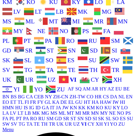
KM
KO
KU
KY
LO
LA
LV
LT
LB
MK
MG
MS
ML
MT
MI
MR
MN
MY
NE
NO
PS
FA
PL
PT
PA
RO
RU
SM
GD
SR
ST
SN
SD
SI
SK
SL
SO
ES
SU
SW
SV
TG
TA
TE
TH
TR
UK
UR
UZ
VI
CY
XH
YI
YO
ZU
AF
SQ
AM
AR
HY
AZ
EU
BE
BN
BS
BG
CA
CEB
NY
ZH-CN
ZH-TW
CO
HR
CS
DA
NL
EN
EO
ET
TL
FI
FR
FY
GL
KA
DE
EL
GU
HT
HA
HAW
IW
HI
HMN
HU
IS
IG
ID
GA
IT
JA
JW
KN
KK
KM
KO
KU
KY
LO
LA
LV
LT
LB
MK
MG
MS
ML
MT
MI
MR
MN
MY
NE
NO
PS
FA
PL
PT
PA
RO
RU
SM
GD
SR
ST
SN
SD
SI
SK
SL
SO
ES
SU
SW
SV
TG
TA
TE
TH
TR
UK
UR
UZ
VI
CY
XH
YI
YO
ZU
Menu