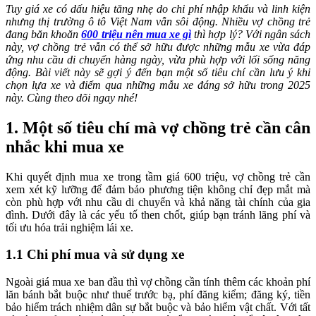
Tuy giá xe có dấu hiệu tăng nhẹ do chi phí nhập khẩu và linh kiện
nhưng thị trường ô tô Việt Nam vẫn sôi động. Nhiều vợ chồng trẻ
đang băn khoăn
600 triệu nên mua xe gì
thì hợp lý? Với ngân sách
này, vợ chồng trẻ vẫn có thể sở hữu được những mẫu xe vừa đáp
ứng nhu cầu di chuyển hàng ngày, vừa phù hợp với lối sống năng
động. Bài viết này sẽ gợi ý đến bạn một số tiêu chí cần lưu ý khi
chọn lựa xe và điểm qua những mẫu xe đáng sở hữu trong 2025
này. Cùng theo dõi ngay nhé!
1. Một số tiêu chí mà vợ chồng trẻ cần cân
nhắc khi mua xe
Khi quyết định mua xe trong tầm giá 600 triệu, vợ chồng trẻ cần
xem xét kỹ lưỡng để đảm bảo phương tiện không chỉ đẹp mắt mà
còn phù hợp với nhu cầu di chuyển và khả năng tài chính của gia
đình. Dưới đây là các yếu tố then chốt, giúp bạn tránh lãng phí và
tối ưu hóa trải nghiệm lái xe.
1.1 Chi phí mua và sử dụng xe
Ngoài giá mua xe ban đầu thì vợ chồng cần tính thêm các khoản phí
lăn bánh bắt buộc như thuế trước bạ, phí đăng kiểm; đăng ký, tiền
bảo hiểm trách nhiệm dân sự bắt buộc và bảo hiểm vật chất. Với tất