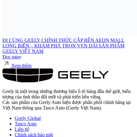
ĐI CÙNG GEELY CHÍNH THỨC CẬP BẾN AEON MALL
LONG BIÊN – KHÁM PHÁ TRỌN VẸN DẢI SẢN PHẨM
GEELY VIỆT NAM
Đọc ngay
Xem thêm
Geely là một trong những thương hiệu ô tô hàng đầu thế giới, biểu
tượng của tinh thần đổi mới và phát triển bền vững.
Các sản phẩm của Geely Auto hiện được phân phối chính hãng tại
Việt Nam thông qua Tasco Auto (Geely Việt Nam).
Geely Global
Tasco Auto
Liên hệ
Chính sách bảo mật