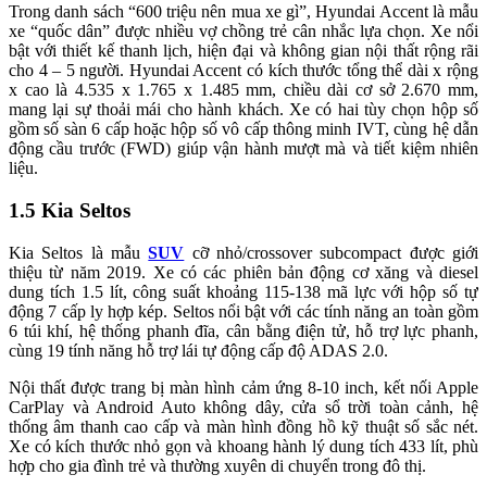
Trong danh sách “600 triệu nên mua xe gì”, Hyundai Accent là mẫu
xe “quốc dân” được nhiều vợ chồng trẻ cân nhắc lựa chọn. Xe nổi
bật với thiết kế thanh lịch, hiện đại và không gian nội thất rộng rãi
cho 4 – 5 người. Hyundai Accent có kích thước tổng thể dài x rộng
x cao là 4.535 x 1.765 x 1.485 mm, chiều dài cơ sở 2.670 mm,
mang lại sự thoải mái cho hành khách. Xe có hai tùy chọn hộp số
gồm số sàn 6 cấp hoặc hộp số vô cấp thông minh IVT, cùng hệ dẫn
động cầu trước (FWD) giúp vận hành mượt mà và tiết kiệm nhiên
liệu.
1.5 Kia Seltos
Kia Seltos là mẫu
SUV
cỡ nhỏ/crossover subcompact được giới
thiệu từ năm 2019. Xe có các phiên bản động cơ xăng và diesel
dung tích 1.5 lít, công suất khoảng 115-138 mã lực với hộp số tự
động 7 cấp ly hợp kép. Seltos nổi bật với các tính năng an toàn gồm
6 túi khí, hệ thống phanh đĩa, cân bằng điện tử, hỗ trợ lực phanh,
cùng 19 tính năng hỗ trợ lái tự động cấp độ ADAS 2.0.
Nội thất được trang bị màn hình cảm ứng 8-10 inch, kết nối Apple
CarPlay và Android Auto không dây, cửa sổ trời toàn cảnh, hệ
thống âm thanh cao cấp và màn hình đồng hồ kỹ thuật số sắc nét.
Xe có kích thước nhỏ gọn và khoang hành lý dung tích 433 lít, phù
hợp cho gia đình trẻ và thường xuyên di chuyển trong đô thị.​