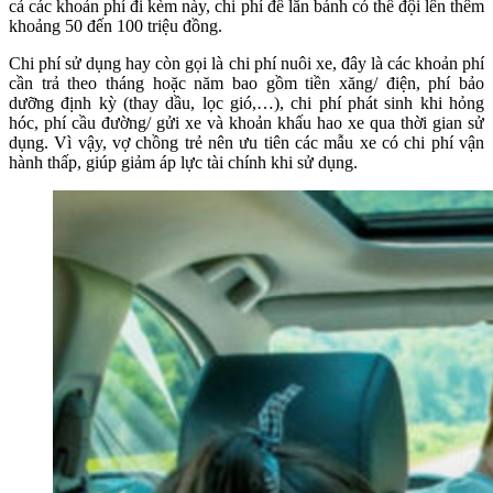
cả các khoản phí đi kèm này, chi phí để lăn bánh có thể đội lên thêm
khoảng 50 đến 100 triệu đồng.
Chi phí sử dụng hay còn gọi là chi phí nuôi xe, đây là các khoản phí
cần trả theo tháng hoặc năm bao gồm tiền xăng/ điện, phí bảo
dưỡng định kỳ (thay dầu, lọc gió,…), chi phí phát sinh khi hỏng
hóc, phí cầu đường/ gửi xe và khoản khấu hao xe qua thời gian sử
dụng. Vì vậy, vợ chồng trẻ nên ưu tiên các mẫu xe có chi phí vận
hành thấp, giúp giảm áp lực tài chính khi sử dụng.