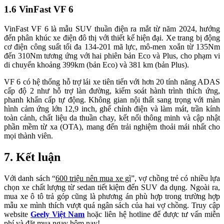
1.6 VinFast VF 6
VinFast VF 6 là mẫu SUV thuần điện ra mắt từ năm 2024, hướng
đến phân khúc xe điện đô thị với thiết kế hiện đại. Xe trang bị động
cơ điện công suất tối đa 134-201 mã lực, mô-men xoắn từ 135Nm
đến 310Nm tương ứng với hai phiên bản Eco và Plus, cho phạm vi
di chuyển khoảng 399km (bản Eco) và 381 km (bản Plus).
VF 6 có hệ thống hỗ trợ lái xe tiên tiến với hơn 20 tính năng ADAS
cấp độ 2 như hỗ trợ làn đường, kiểm soát hành trình thích ứng,
phanh khẩn cấp tự động. Không gian nội thất sang trọng với màn
hình cảm ứng lớn 12,9 inch, ghế chỉnh điện và làm mát, trần kính
toàn cảnh, chất liệu da thuần chay, kết nối thông minh và cập nhật
phần mềm từ xa (OTA), mang đến trải nghiệm thoải mái nhất cho
mọi thành viên.
7. Kết luận
Với danh sách “
600 triệu nên mua xe gì
”, vợ chồng trẻ có nhiều lựa
chọn xe chất lượng từ sedan tiết kiệm đến SUV đa dụng. Ngoài ra,
mua xe ô tô trả góp cũng là phương án phù hợp trong trường hợp
mẫu xe mình thích vượt quá ngân sách của hai vợ chồng. Truy cập
website
Geely Việt Nam
hoặc liên hệ hotline để được tư vấn miễn
phí và đặt mua ngay hôm nay!