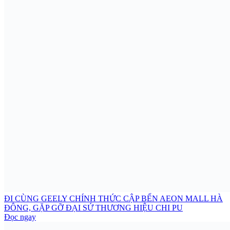
ĐI CÙNG GEELY CHÍNH THỨC CẬP BẾN AEON MALL HÀ
ĐÔNG, GẶP GỠ ĐẠI SỨ THƯƠNG HIỆU CHI PU
Đọc ngay