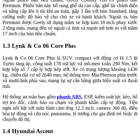
Premium
.
Phiên bản này bổ sung ghế da cao cấp, ghế lái chỉnh điện
và nâng cấp lên 6 túi khí an toàn, gấp 3 lần với bản Standard, tăng
cường mức độ bảo vệ cho chủ xe và hành khách. Ngoài ra, bản
Premium được Geely sử dụng mâm xe hợp kim 18 inch phay xước
2 tông màu, mang đến vẻ ngoài cá tính và mạnh mẽ hơn so với mâm
17 inch của bản tiêu chuẩn.
1.3 Lynk & Co 06 Core Plus
Lynk & Co 06 Core Plus là SUV compact với động cơ I4 1.5 lít
Turbo tăng áp, công suất 178 mã lực và mô-men xoắn 290 Nm, kết
hợp hộp số 7 cấp ly hợp kép ướt. Xe có trọng lượng khoảng 1430
kg, chiều dài cơ sở 2640 mm, hệ thống treo MacPherson phía trước
và multi-link phía sau, mang lại sự cân bằng giữa hiệu suất và thoải
mái.
Hệ thống an toàn bao gồm
phanh ABS
, ESP, kiểm soát lực kéo, hỗ
trợ leo dốc, cảnh báo va chạm và phanh khẩn cấp tự động. Tiện
nghi nổi bật với màn hình cảm ứng 12.3 inch, camera 360 độ, điều
hòa tự động và cửa nóc panorama, lý tưởng cho gia đình trẻ hoặc di
chuyển đô thị.
1.4 Hyundai Accent