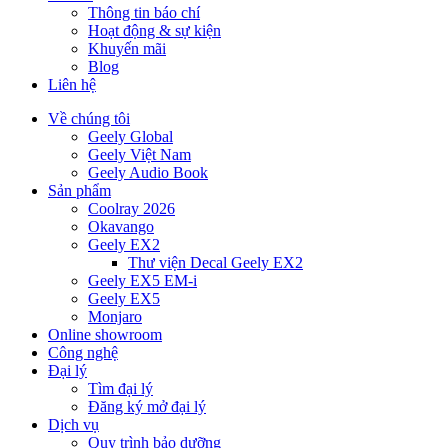
Thông tin báo chí
Hoạt động & sự kiện
Khuyến mãi
Blog
Liên hệ
Về chúng tôi
Geely Global
Geely Việt Nam
Geely Audio Book
Sản phẩm
Coolray 2026
Okavango
Geely EX2
Thư viện Decal Geely EX2
Geely EX5 EM-i
Geely EX5
Monjaro
Online showroom
Công nghệ
Đại lý
Tìm đại lý
Đăng ký mở đại lý
Dịch vụ
Quy trình bảo dưỡng