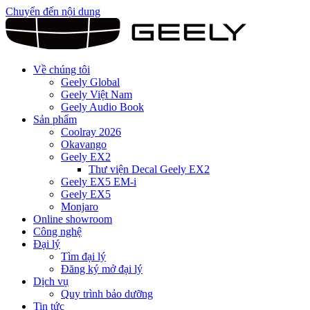
Chuyển đến nội dung
Về chúng tôi
Geely Global
Geely Việt Nam
Geely Audio Book
Sản phẩm
Coolray 2026
Okavango
Geely EX2
Thư viện Decal Geely EX2
Geely EX5 EM-i
Geely EX5
Monjaro
Online showroom
Công nghệ
Đại lý
Tìm đại lý
Đăng ký mở đại lý
Dịch vụ
Quy trình bảo dưỡng
Tin tức