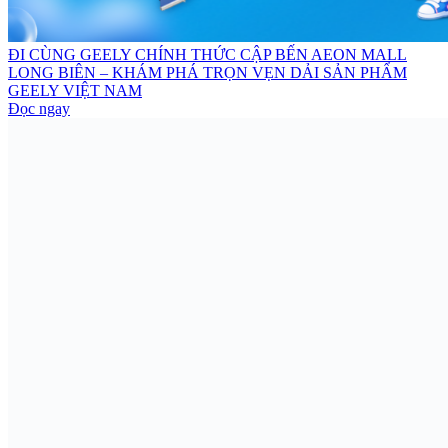
ĐI CÙNG GEELY CHÍNH THỨC CẬP BẾN AEON MALL
LONG BIÊN – KHÁM PHÁ TRỌN VẸN DẢI SẢN PHẨM
GEELY VIỆT NAM
Đọc ngay