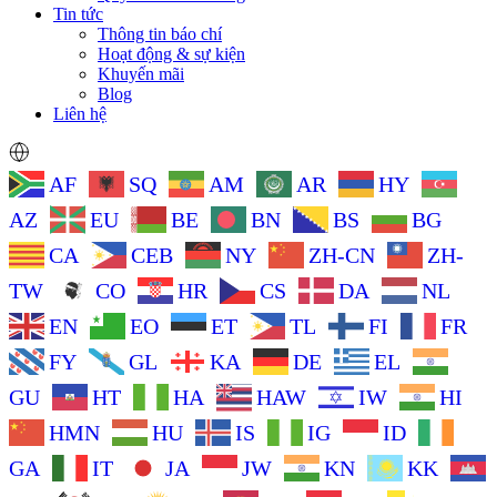
Tin tức
Thông tin báo chí
Hoạt động & sự kiện
Khuyến mãi
Blog
Liên hệ
AF
SQ
AM
AR
HY
AZ
EU
BE
BN
BS
BG
CA
CEB
NY
ZH-CN
ZH-
TW
CO
HR
CS
DA
NL
EN
EO
ET
TL
FI
FR
FY
GL
KA
DE
EL
GU
HT
HA
HAW
IW
HI
HMN
HU
IS
IG
ID
GA
IT
JA
JW
KN
KK