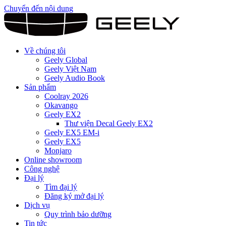
Chuyển đến nội dung
Về chúng tôi
Geely Global
Geely Việt Nam
Geely Audio Book
Sản phẩm
Coolray 2026
Okavango
Geely EX2
Thư viện Decal Geely EX2
Geely EX5 EM-i
Geely EX5
Monjaro
Online showroom
Công nghệ
Đại lý
Tìm đại lý
Đăng ký mở đại lý
Dịch vụ
Quy trình bảo dưỡng
Tin tức