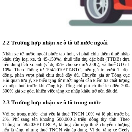
2.2
Trường hợp nhận xe ô tô từ nước ngoài
Nhận xe từ nước ngoài phức tạp hơn, vì phải chịu thêm thuế nhập
khẩu (tùy loại xe, từ 45-150%), thuế tiêu thụ đặc biệt (TTĐB) dựa
trên dung tích xi-lanh (ví dụ 45% cho xe dưới 2.0L), và thuế GTGT
10%. Theo Thông tư 194/2010/TT-BTC, nếu giá trị vượt 1 triệu
đồng, phần vượt phải chịu thuế đầy đủ. Chuyên gia từ Tổng cục
Hải quan lưu ý, xe biếu tặng từ nước ngoài cần kiểm tra chất lượng
và nộp thuế trước khi đăng ký. Tổng chi phí có thể lên đến 200-
300% giá xe gốc, khiến việc tặng xe nhập khẩu trở nên đắt đỏ.
2.3 Trường hợp nhận xe ô tô trong nước
Với xe trong nước, chủ yếu là thuế TNCN 10% và lệ phí trước bạ
2%. Phí sang tên khoảng 500.000-2 triệu đồng tùy tỉnh. Theo
Thông tư 58/2020/TT-BCA, không cần nộp thuế chuyển nhượng
nếu là tặng, nhưng thuế TNCN vẫn áp dụng. Ví dụ, tặng xe Geely