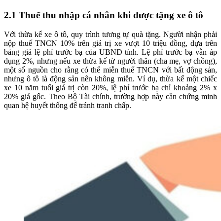
2.1
Thuế thu nhập cá nhân khi được tặng xe ô tô
Với thừa kế xe ô tô, quy trình tương tự quà tặng. Người nhận phải
nộp thuế TNCN 10% trên giá trị xe vượt 10 triệu đồng, dựa trên
bảng giá lệ phí trước bạ của UBND tỉnh. Lệ phí trước bạ vẫn áp
dụng 2%, nhưng nếu xe thừa kế từ người thân (cha mẹ, vợ chồng),
một số nguồn cho rằng có thể miễn thuế TNCN với bất động sản,
nhưng ô tô là động sản nên không miễn. Ví dụ, thừa kế một chiếc
xe 10 năm tuổi giá trị còn 20%, lệ phí trước bạ chỉ khoảng 2% x
20% giá gốc. Theo Bộ Tài chính, trường hợp này cần chứng minh
quan hệ huyết thống để tránh tranh chấp.