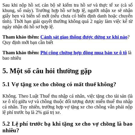
Sau khi nộp hồ sơ, cán bộ sẽ kiểm tra hồ sơ và thực tế xe (cà số
khung, số máy). Trường hợp hồ sơ hợp lệ, người nhận xe sẽ nhận
giấy hẹn và biển số mới (nếu chưa có biển định danh hoặc chuyển
tỉnh). Thời hạn giải quyết thường không quá 2 ngày làm việc kể từ
ngày nhận đủ hồ sơ hợp lệ.
Tham khảo thêm:
Cảnh sát giao thông được dừng xe khi nào
?
Quy định mới bạn cần biết
Tham khảo thêm:
Phí công chứng hợp đồng mua bán xe ô tô
là
bao nhiêu
5. Một số câu hỏi thường gặp
5.1 Vợ tặng xe cho chồng có mất thuế không?
Không. Theo Luật Thuế thu nhập cá nhân, việc tặng cho tài sản (là
xe ô tô) giữa vợ và chồng thuộc đối tượng được miễn thuế thu nhập
cá nhân. Tuy nhiên, trường hợp vợ tặng xe cho chồng vẫn phải nộp
lệ phí trước bạ là 2% giá trị xe.
5.2 Lệ phí trước bạ khi tặng xe cho vợ chồng là bao
nhiêu?