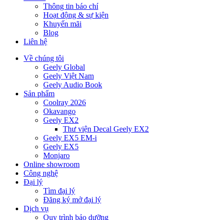
Thông tin báo chí
Hoạt động & sự kiện
Khuyến mãi
Blog
Liên hệ
Về chúng tôi
Geely Global
Geely Việt Nam
Geely Audio Book
Sản phẩm
Coolray 2026
Okavango
Geely EX2
Thư viện Decal Geely EX2
Geely EX5 EM-i
Geely EX5
Monjaro
Online showroom
Công nghệ
Đại lý
Tìm đại lý
Đăng ký mở đại lý
Dịch vụ
Quy trình bảo dưỡng