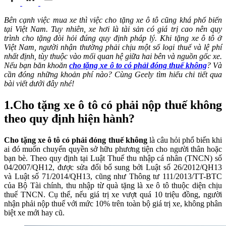
Bên cạnh việc mua xe thì việc cho tặng xe ô tô cũng khá phổ biến
tại Việt Nam. Tuy nhiên, xe hơi là tài sản có giá trị cao nên quy
trình cho tặng đòi hỏi đúng quy định pháp lý. Khi tặng xe ô tô ở
Việt Nam, người nhận thường phải chịu một số loại thuế và lệ phí
nhất định, tùy thuộc vào mối quan hệ giữa hai bên và nguồn gốc xe.
Nếu bạn băn khoăn
cho tặng xe ô to có phải đóng thuế không
? Và
cần đóng những khoản phí nào? Cùng Geely tìm hiểu chi tiết qua
bài viết dưới đây nhé!
1.
Cho tặng xe ô tô có phải nộp thuế không
theo quy định hiện hành?
Cho tặng xe ô tô có phải đóng thuế không
là câu hỏi phổ biến khi
ai đó muốn chuyển quyền sở hữu phương tiện cho người thân hoặc
bạn bè. Theo quy định tại Luật Thuế thu nhập cá nhân (TNCN) số
04/2007/QH12, được sửa đổi bổ sung bởi Luật số 26/2012/QH13
và Luật số 71/2014/QH13, cũng như Thông tư 111/2013/TT-BTC
của Bộ Tài chính, thu nhập từ quà tặng là xe ô tô thuộc diện chịu
thuế TNCN. Cụ thể, nếu giá trị xe vượt quá 10 triệu đồng, người
nhận phải nộp thuế với mức 10% trên toàn bộ giá trị xe, không phân
biệt xe mới hay cũ.