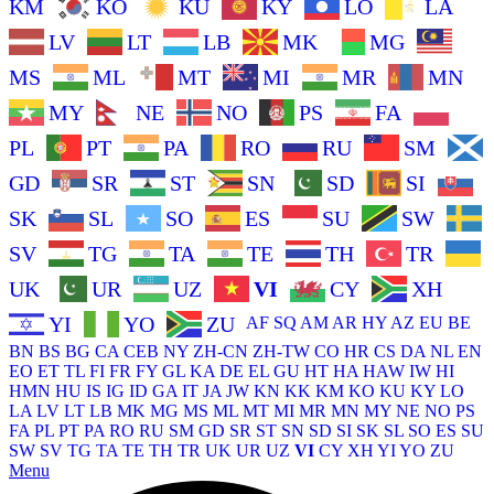
KM
KO
KU
KY
LO
LA
LV
LT
LB
MK
MG
MS
ML
MT
MI
MR
MN
MY
NE
NO
PS
FA
PL
PT
PA
RO
RU
SM
GD
SR
ST
SN
SD
SI
SK
SL
SO
ES
SU
SW
SV
TG
TA
TE
TH
TR
UK
UR
UZ
VI
CY
XH
YI
YO
ZU
AF
SQ
AM
AR
HY
AZ
EU
BE
BN
BS
BG
CA
CEB
NY
ZH-CN
ZH-TW
CO
HR
CS
DA
NL
EN
EO
ET
TL
FI
FR
FY
GL
KA
DE
EL
GU
HT
HA
HAW
IW
HI
HMN
HU
IS
IG
ID
GA
IT
JA
JW
KN
KK
KM
KO
KU
KY
LO
LA
LV
LT
LB
MK
MG
MS
ML
MT
MI
MR
MN
MY
NE
NO
PS
FA
PL
PT
PA
RO
RU
SM
GD
SR
ST
SN
SD
SI
SK
SL
SO
ES
SU
SW
SV
TG
TA
TE
TH
TR
UK
UR
UZ
VI
CY
XH
YI
YO
ZU
Menu