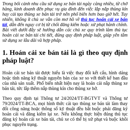
Trong bối cảnh nhu cầu sử dụng xe bán tải ngày càng nhiều, từ chở
hàng, kinh doanh đến phục vụ gia đình đến việc lắp nắp thùng kín
hay cải tạo thùng xe bán tải trở nên phổ biến hơn bao giờ hết. Tuy
nhiên, không ít chủ xe vẫn còn mơ hồ về
thủ tục hoán cải xe bán
tải
, dẫn đến nguy cơ bị từ chối đăng kiểm hoặc xử phạt hành chính.
Bài viết dưới đây sẽ hướng dẫn các chủ xe quy trình làm thủ tục
hoán cải xe bán tải chi tiết, đúng quy định pháp luật, giúp yên tâm
sử dụng xe lâu dài và hợp pháp.
1.
Hoán cải xe bán tải là gì theo quy định
pháp luật?
Hoán cải xe bán tải được hiểu là việc thay đổi kết cấu, hình dáng
hoặc tính năng kỹ thuật nguyên bản của xe so với thiết kế ban đầu
của nhà sản xuất. Phổ biến nhất hiện nay là hoán cải nắp thùng xe
bán tải, tức lắp thêm nắp thùng kín cho thùng xe hở.
Theo quy định tại Thông tư 24/2024/TT-BGTVT và Thông tư
79/2024/TT-BCA, mọi hình thức cải tạo thùng xe bán tải làm thay
đổi công năng hoặc thông số kỹ thuật đều bắt buộc phải đăng ký
hoán cải và đăng kiểm lại xe. Nếu không thực hiện đúng thủ tục
đăng ký hoán cải xe bán tải, chủ xe có thể bị xử phạt và buộc khôi
phục nguyên trạng.