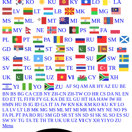
KM
KO
KU
KY
LO
LA
LV
LT
LB
MK
MG
MS
ML
MT
MI
MR
MN
MY
NE
NO
PS
FA
PL
PT
PA
RO
RU
SM
GD
SR
ST
SN
SD
SI
SK
SL
SO
ES
SU
SW
SV
TG
TA
TE
TH
TR
UK
UR
UZ
VI
CY
XH
YI
YO
ZU
AF
SQ
AM
AR
HY
AZ
EU
BE
BN
BS
BG
CA
CEB
NY
ZH-CN
ZH-TW
CO
HR
CS
DA
NL
EN
EO
ET
TL
FI
FR
FY
GL
KA
DE
EL
GU
HT
HA
HAW
IW
HI
HMN
HU
IS
IG
ID
GA
IT
JA
JW
KN
KK
KM
KO
KU
KY
LO
LA
LV
LT
LB
MK
MG
MS
ML
MT
MI
MR
MN
MY
NE
NO
PS
FA
PL
PT
PA
RO
RU
SM
GD
SR
ST
SN
SD
SI
SK
SL
SO
ES
SU
SW
SV
TG
TA
TE
TH
TR
UK
UR
UZ
VI
CY
XH
YI
YO
ZU
Menu