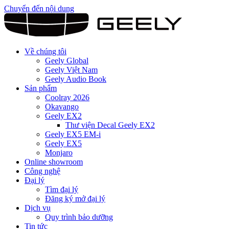
Chuyển đến nội dung
Về chúng tôi
Geely Global
Geely Việt Nam
Geely Audio Book
Sản phẩm
Coolray 2026
Okavango
Geely EX2
Thư viện Decal Geely EX2
Geely EX5 EM-i
Geely EX5
Monjaro
Online showroom
Công nghệ
Đại lý
Tìm đại lý
Đăng ký mở đại lý
Dịch vụ
Quy trình bảo dưỡng
Tin tức