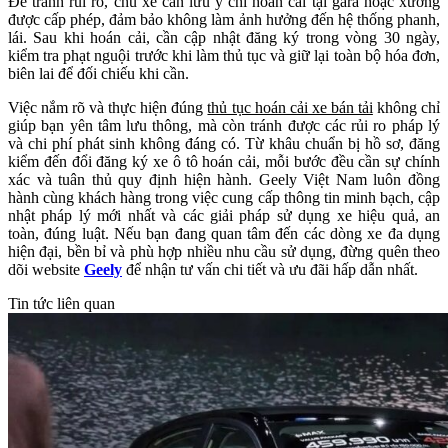
Để tránh rủi ro, chủ xe cần lưu ý chỉ hoán cải tại gara hoặc xưởng
được cấp phép, đảm bảo không làm ảnh hưởng đến hệ thống phanh,
lái. Sau khi hoán cải, cần cập nhật đăng ký trong vòng 30 ngày,
kiểm tra phạt nguội trước khi làm thủ tục và giữ lại toàn bộ hóa đơn,
biên lai để đối chiếu khi cần.
Việc nắm rõ và thực hiện đúng
thủ tục hoán cải xe bán tải
không chỉ
giúp bạn yên tâm lưu thông, mà còn tránh được các rủi ro pháp lý
và chi phí phát sinh không đáng có. Từ khâu chuẩn bị hồ sơ, đăng
kiểm đến đổi đăng ký xe ô tô hoán cải, mỗi bước đều cần sự chính
xác và tuân thủ quy định hiện hành. Geely Việt Nam luôn đồng
hành cùng khách hàng trong việc cung cấp thông tin minh bạch, cập
nhật pháp lý mới nhất và các giải pháp sử dụng xe hiệu quả, an
toàn, đúng luật. Nếu bạn đang quan tâm đến các dòng xe đa dụng
hiện đại, bền bỉ và phù hợp nhiều nhu cầu sử dụng, đừng quên theo
dõi website
Geely
để nhận tư vấn chi tiết và ưu đãi hấp dẫn nhất.
Tin tức liên quan