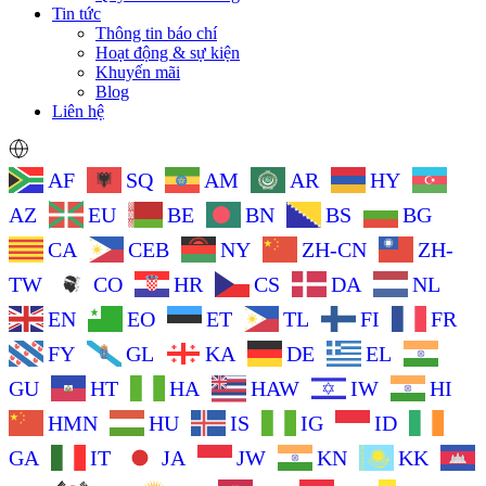
Tin tức
Thông tin báo chí
Hoạt động & sự kiện
Khuyến mãi
Blog
Liên hệ
AF
SQ
AM
AR
HY
AZ
EU
BE
BN
BS
BG
CA
CEB
NY
ZH-CN
ZH-
TW
CO
HR
CS
DA
NL
EN
EO
ET
TL
FI
FR
FY
GL
KA
DE
EL
GU
HT
HA
HAW
IW
HI
HMN
HU
IS
IG
ID
GA
IT
JA
JW
KN
KK