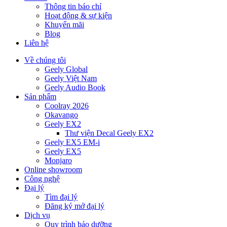
Thông tin báo chí
Hoạt động & sự kiện
Khuyến mãi
Blog
Liên hệ
Về chúng tôi
Geely Global
Geely Việt Nam
Geely Audio Book
Sản phẩm
Coolray 2026
Okavango
Geely EX2
Thư viện Decal Geely EX2
Geely EX5 EM-i
Geely EX5
Monjaro
Online showroom
Công nghệ
Đại lý
Tìm đại lý
Đăng ký mở đại lý
Dịch vụ
Quy trình bảo dưỡng