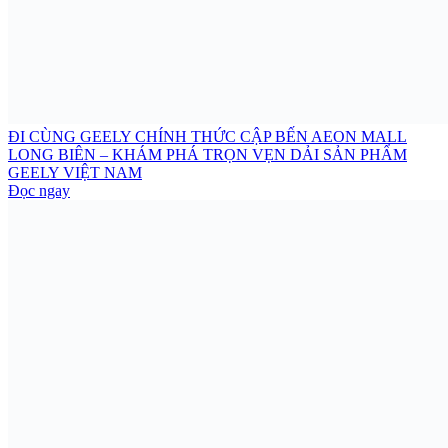
ĐI CÙNG GEELY CHÍNH THỨC CẬP BẾN AEON MALL
LONG BIÊN – KHÁM PHÁ TRỌN VẸN DẢI SẢN PHẨM
GEELY VIỆT NAM
Đọc ngay