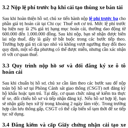
3.2
Nộp lệ phí trước bạ khi cải tạo thùng xe bán tải
Sau khi hoàn thiện hồ sơ, chủ xe tiến hành nộp
lệ phí trước bạ
cho
phần giá trị hoán cải tại Chi cục Thuế nơi cư trú. Mức lệ phí trước
bạ hiện nay là 2% giá trị hạng mục hoán cải, thường dao động từ
600.000 đến 1.000.000 đồng. Sau khi nộp, bạn sẽ nhận được biên
lai nộp thuế, đây là giấy tờ bắt buộc trong các bước tiếp theo.
Trường hợp giá trị cải tạo nhỏ và không vượt ngưỡng thay đổi theo
quy định, một số địa phương có thể được miễn, nhưng cần xác nhận
rõ với cơ quan thuế.
3.3
Quy trình nộp hồ sơ và đổi đăng ký xe ô tô
hoán cải
Sau khi chuẩn bị hồ sơ, chủ xe cần làm theo các bước sau để nộp
toàn bộ hồ sơ tại Phòng Cảnh sát giao thông (CSGT) nơi đăng ký
hộ khẩu hoặc tạm trú. Tại đây, cơ quan chức năng sẽ kiểm tra thực
tế xe, đối chiếu hồ sơ và tiếp nhận đăng ký. Nếu hồ sơ hợp lệ, bạn
sẽ nhận giấy hẹn xử lý trong khoảng 2 ngày làm việc. Trong trường
hợp cần lưu thông gấp, CSGT có thể cấp biển số tạm thời để xe tiếp
tục sử dụng.
3.4
Đăng kiểm và cấp Giấy chứng nhận cải tạo xe