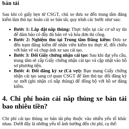
bán tải
Sau khi có giấy hẹn từ CSGT, chủ xe đưa xe đến trung tâm đăng
kiểm làm thủ tục hoán cải xe bán tải, quy trình các bước như sau:
Bước 1: Lắp đặt nắp thùng:
Thực hiện tại các cơ sở uy tín
để đảm bảo có đầy đủ bản vẽ và hóa đơn thi công.
Bước 2: Nghiệm thu tại Trung tâm Đăng kiểm:
Đưa xe
đến trạm đăng kiểm để nhân viên kiểm tra thực tế, đối chiếu
với bản vẽ và chụp ảnh xe sau cải tạo.
Bước 3: Đổi Giấy chứng nhận cải tạo:
Sau khi đạt yêu cầu,
trung tâm sẽ cấp Giấy chứng nhận cải tạo và cập nhật vào hồ
sơ phương tiện.
Bước 4: Đổi đăng ký xe (Cà vẹt):
Bạn mang Giấy chứng
nhận cải tạo sang cơ quan CSGT để làm thủ tục đổi đăng ký
xe mới (ghi nhận có nắp thùng) để đồng bộ với hồ sơ đăng
kiểm.
4.
Chi phí hoán cải nắp thùng xe bán tải
bao nhiêu tiền?
Chi phí cải tạo thùng xe bán tải phụ thuộc vào nhiều yếu tố khác
nhau. Dưới đây là những yếu tố ảnh hưởng đến chi phí, cụ thể: