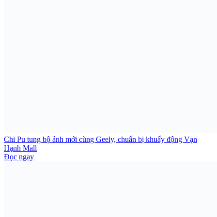
Chi Pu tung bộ ảnh mới cùng Geely, chuẩn bị khuấy động Vạn
Hạnh Mall
Đọc ngay