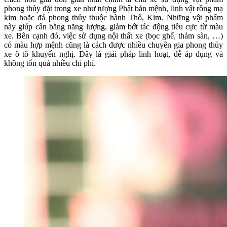
phong thủy đặt trong xe như tượng Phật bản mệnh, linh vật rồng mạ
kim hoặc đá phong thủy thuộc hành Thổ, Kim. Những vật phẩm
này giúp cân bằng năng lượng, giảm bớt tác động tiêu cực từ màu
xe. Bên cạnh đó, việc sử dụng nội thất xe (bọc ghế, thảm sàn, …)
có màu hợp mệnh cũng là cách được nhiều chuyên gia phong thủy
xe ô tô khuyến nghị. Đây là giải pháp linh hoạt, dễ áp dụng và
không tốn quá nhiều chi phí.