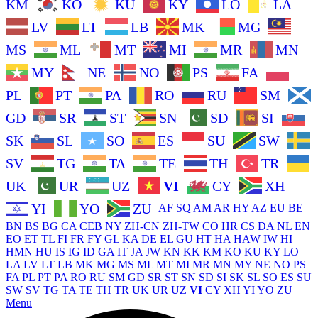
KM
KO
KU
KY
LO
LA
LV
LT
LB
MK
MG
MS
ML
MT
MI
MR
MN
MY
NE
NO
PS
FA
PL
PT
PA
RO
RU
SM
GD
SR
ST
SN
SD
SI
SK
SL
SO
ES
SU
SW
SV
TG
TA
TE
TH
TR
UK
UR
UZ
VI
CY
XH
YI
YO
ZU
AF
SQ
AM
AR
HY
AZ
EU
BE
BN
BS
BG
CA
CEB
NY
ZH-CN
ZH-TW
CO
HR
CS
DA
NL
EN
EO
ET
TL
FI
FR
FY
GL
KA
DE
EL
GU
HT
HA
HAW
IW
HI
HMN
HU
IS
IG
ID
GA
IT
JA
JW
KN
KK
KM
KO
KU
KY
LO
LA
LV
LT
LB
MK
MG
MS
ML
MT
MI
MR
MN
MY
NE
NO
PS
FA
PL
PT
PA
RO
RU
SM
GD
SR
ST
SN
SD
SI
SK
SL
SO
ES
SU
SW
SV
TG
TA
TE
TH
TR
UK
UR
UZ
VI
CY
XH
YI
YO
ZU
Menu