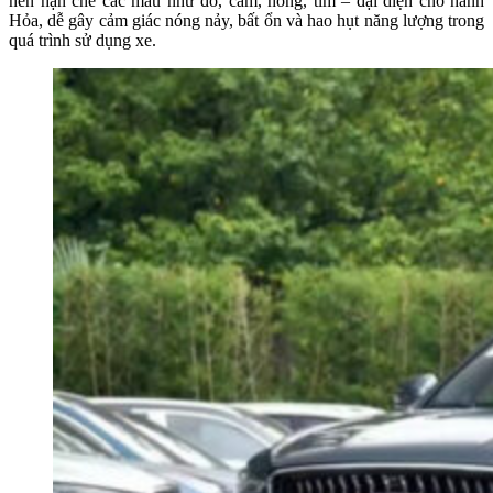
nên hạn chế các màu như đỏ, cam, hồng, tím – đại diện cho hành
Hỏa, dễ gây cảm giác nóng nảy, bất ổn và hao hụt năng lượng trong
quá trình sử dụng xe.