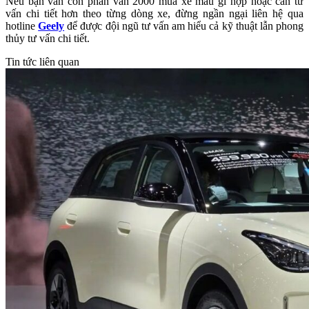
Nếu bạn vẫn còn phân vân
2000 mua xe màu gì hợp
hoặc cần tư
vấn chi tiết hơn theo từng dòng xe, đừng ngần ngại liên hệ qua
hotline
Geely
để được đội ngũ tư vấn am hiểu cả kỹ thuật lẫn phong
thủy tư vấn chi tiết.
Tin tức liên quan