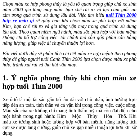
Chọn màu xe hợp phong thủy là yếu tố quan trọng giúp chủ xe sinh
năm 2000 gia tăng may mắn, hạn chế rủi ro và tạo cảm giác an
tâm trong quá trình sử dụng lâu dài. Việc tìm hiểu
tuổi Thìn 2000
hợp xe màu gì
sẽ giúp bạn lựa chọn màu xe phù hợp với mệnh
Kim, hạn chế rủi ro và gia tăng vận may trong quá trình sử dụng
lâu dài. Theo quan niệm ngũ hành, màu sắc phù hợp với bản mệnh
không chỉ hỗ trợ công việc, tài chính mà còn góp phần cân bằng
năng lượng, giúp việc di chuyển thuận lợi hơn.
Bài viết dưới đây sẽ phân tích chi tiết màu xe hợp mệnh theo phong
thủy để giúp người tuổi Canh Thìn 2000 lựa chọn được màu xe phù
hợp, tránh xui rủi và thu hút vận may.
1. Ý nghĩa phong thủy khi chọn màu xe
hợp tuổi Thìn 2000
Xe ô tô là một tài sản gắn bó lâu dài với chủ nhân, ảnh hưởng trực
tiếp đến an toàn, tinh thần và cả vận khí trong công việc, cuộc sống.
Màu sắc của xe không chỉ mang tính thẩm mỹ mà còn đại diện cho
một hành trong ngũ hành: Kim – Mộc – Thủy – Hỏa – Thổ. Khi
màu xe tương sinh hoặc tương hợp với bản mệnh, năng lượng tích
cực sẽ được tăng cường, giúp chủ xe gặp nhiều thuận lợi hơn khi sử
dụng.