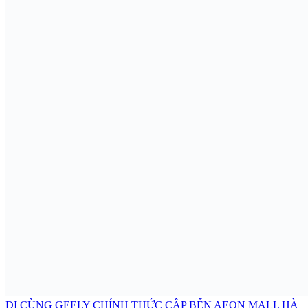
ĐI CÙNG GEELY CHÍNH THỨC CẬP BẾN AEON MALL HÀ