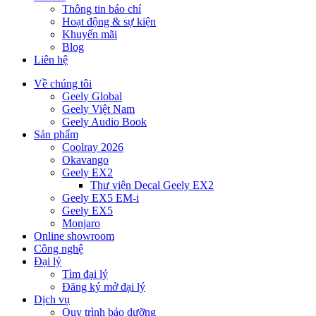
Thông tin báo chí
Hoạt động & sự kiện
Khuyến mãi
Blog
Liên hệ
Về chúng tôi
Geely Global
Geely Việt Nam
Geely Audio Book
Sản phẩm
Coolray 2026
Okavango
Geely EX2
Thư viện Decal Geely EX2
Geely EX5 EM-i
Geely EX5
Monjaro
Online showroom
Công nghệ
Đại lý
Tìm đại lý
Đăng ký mở đại lý
Dịch vụ
Quy trình bảo dưỡng