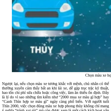
Chọn màu xe hợp 
Ngược lại, nếu chọn màu xe tương khắc với mệnh, chủ nhân có thể
thường xuyên cảm thấy bất an khi lái xe, dễ gặp trục trặc kỹ thuật,
hao tốn chi phí sửa chữa hoặc công việc, làm ăn thiếu ổn định. Đây
là lý do vì sao những tìm kiếm như
“2000 mua xe màu gì hợp”
hay
“Canh Thìn hợp xe màu gì”
ngày càng phổ biến. Với người tuổi
Thìn 2000, việc chọn đúng màu xe hợp phong thủy không chỉ mang
ý nghĩa “tránh xui rủi” mà còn được xem là một cách kích hoạt vận