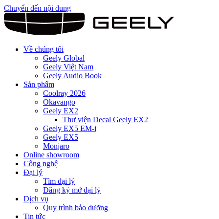
Chuyển đến nội dung
Về chúng tôi
Geely Global
Geely Việt Nam
Geely Audio Book
Sản phẩm
Coolray 2026
Okavango
Geely EX2
Thư viện Decal Geely EX2
Geely EX5 EM-i
Geely EX5
Monjaro
Online showroom
Công nghệ
Đại lý
Tìm đại lý
Đăng ký mở đại lý
Dịch vụ
Quy trình bảo dưỡng
Tin tức