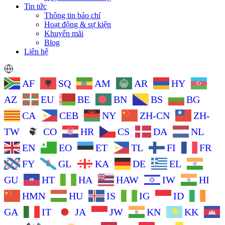
Tin tức
Thông tin báo chí
Hoạt động & sự kiện
Khuyến mãi
Blog
Liên hệ
AF
SQ
AM
AR
HY
AZ
EU
BE
BN
BS
BG
CA
CEB
NY
ZH-CN
ZH-
TW
CO
HR
CS
DA
NL
EN
EO
ET
TL
FI
FR
FY
GL
KA
DE
EL
GU
HT
HA
HAW
IW
HI
HMN
HU
IS
IG
ID
GA
IT
JA
JW
KN
KK