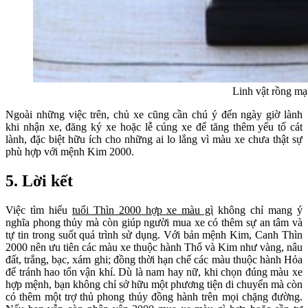
Linh vật rồng mạ
Ngoài những việc trên, chủ xe cũng cần chú ý đến ngày giờ lành
khi nhận xe, đăng ký xe hoặc lễ cúng xe để tăng thêm yếu tố cát
lành, đặc biệt hữu ích cho những ai lo lắng vì màu xe chưa thật sự
phù hợp với mệnh Kim 2000.
5. Lời kết
Việc tìm hiểu
tuổi Thìn 2000 hợp xe màu gì
không chỉ mang ý
nghĩa phong thủy mà còn giúp người mua xe có thêm sự an tâm và
tự tin trong suốt quá trình sử dụng. Với bản mệnh Kim, Canh Thìn
2000 nên ưu tiên các màu xe thuộc hành Thổ và Kim như vàng, nâu
đất, trắng, bạc, xám ghi; đồng thời hạn chế các màu thuộc hành Hỏa
để tránh hao tổn vận khí. Dù là nam hay nữ, khi chọn đúng màu xe
hợp mệnh, bạn không chỉ sở hữu một phương tiện di chuyển mà còn
có thêm một trợ thủ phong thủy đồng hành trên mọi chặng đường.