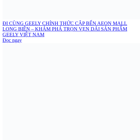
ĐI CÙNG GEELY CHÍNH THỨC CẬP BẾN AEON MALL
LONG BIÊN – KHÁM PHÁ TRỌN VẸN DẢI SẢN PHẨM
GEELY VIỆT NAM
Đọc ngay