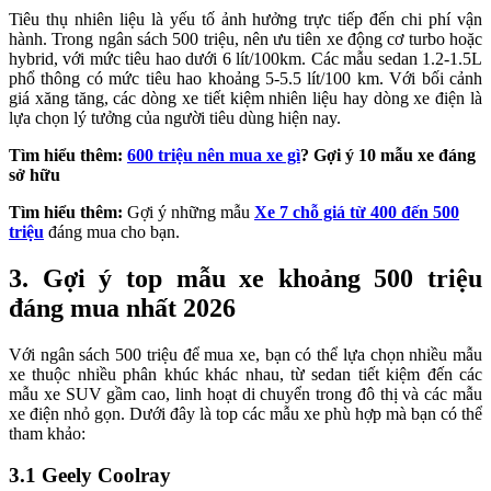
Tiêu thụ nhiên liệu là yếu tố ảnh hưởng trực tiếp đến chi phí vận
hành. Trong ngân sách 500 triệu, nên ưu tiên xe động cơ turbo hoặc
hybrid, với mức tiêu hao dưới 6 lít/100km. Các mẫu sedan 1.2-1.5L
phổ thông có mức tiêu hao khoảng 5-5.5 lít/100 km. Với bối cảnh
giá xăng tăng, các dòng xe tiết kiệm nhiên liệu hay dòng xe điện là
lựa chọn lý tưởng của người tiêu dùng hiện nay.
Tìm hiểu thêm:
600 triệu nên mua xe gì
? Gợi ý 10 mẫu xe đáng
sở hữu
Tìm hiểu thêm:
Gợi ý những mẫu
Xe 7 chỗ giá từ 400 đến 500
triệu
đáng mua cho bạn.
3. Gợi ý top mẫu xe khoảng 500 triệu
đáng mua nhất 2026
Với ngân sách 500 triệu để mua xe, bạn có thể lựa chọn nhiều mẫu
xe thuộc nhiều phân khúc khác nhau, từ sedan tiết kiệm đến các
mẫu xe SUV gầm cao, linh hoạt di chuyển trong đô thị và các mẫu
xe điện nhỏ gọn. Dưới đây là top các mẫu xe phù hợp mà bạn có thể
tham khảo:
3.1 Geely Coolray