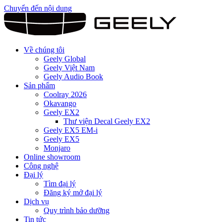
Chuyển đến nội dung
Về chúng tôi
Geely Global
Geely Việt Nam
Geely Audio Book
Sản phẩm
Coolray 2026
Okavango
Geely EX2
Thư viện Decal Geely EX2
Geely EX5 EM-i
Geely EX5
Monjaro
Online showroom
Công nghệ
Đại lý
Tìm đại lý
Đăng ký mở đại lý
Dịch vụ
Quy trình bảo dưỡng
Tin tức