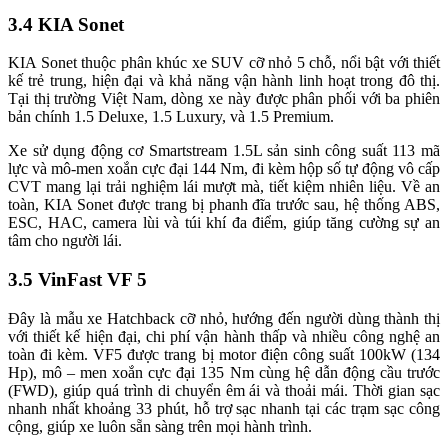
3.4 KIA Sonet
KIA Sonet thuộc phân khúc xe SUV cỡ nhỏ 5 chỗ, nổi bật với thiết
kế trẻ trung, hiện đại và khả năng vận hành linh hoạt trong đô thị.
Tại thị trường Việt Nam, dòng xe này được phân phối với ba phiên
bản chính 1.5 Deluxe, 1.5 Luxury, và 1.5 Premium.
Xe sử dụng động cơ Smartstream 1.5L sản sinh công suất 113 mã
lực và mô-men xoắn cực đại 144 Nm, đi kèm hộp số tự động vô cấp
CVT mang lại trải nghiệm lái mượt mà, tiết kiệm nhiên liệu. Về an
toàn, KIA Sonet được trang bị phanh đĩa trước sau, hệ thống ABS,
ESC, HAC, camera lùi và túi khí đa điểm, giúp tăng cường sự an
tâm cho người lái.
3.5 VinFast VF 5
Đây là mẫu xe Hatchback cỡ nhỏ, hướng đến người dùng thành thị
với thiết kế hiện đại, chi phí vận hành thấp và nhiều công nghệ an
toàn đi kèm. VF5 được trang bị motor điện công suất 100kW (134
Hp), mô – men xoắn cực đại 135 Nm cùng hệ dẫn động cầu trước
(FWD), giúp quá trình di chuyển êm ái và thoải mái. Thời gian sạc
nhanh nhất khoảng 33 phút, hỗ trợ sạc nhanh tại các trạm sạc công
cộng, giúp xe luôn sẵn sàng trên mọi hành trình.