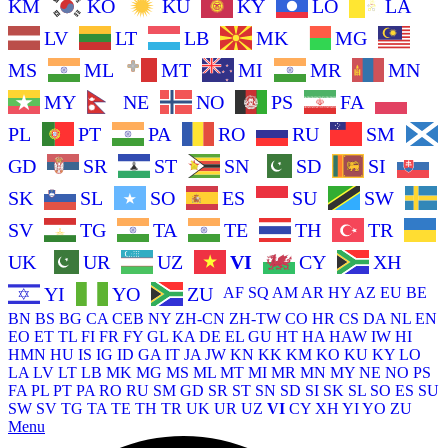
KM
KO
KU
KY
LO
LA
LV
LT
LB
MK
MG
MS
ML
MT
MI
MR
MN
MY
NE
NO
PS
FA
PL
PT
PA
RO
RU
SM
GD
SR
ST
SN
SD
SI
SK
SL
SO
ES
SU
SW
SV
TG
TA
TE
TH
TR
UK
UR
UZ
VI
CY
XH
YI
YO
ZU
AF
SQ
AM
AR
HY
AZ
EU
BE
BN
BS
BG
CA
CEB
NY
ZH-CN
ZH-TW
CO
HR
CS
DA
NL
EN
EO
ET
TL
FI
FR
FY
GL
KA
DE
EL
GU
HT
HA
HAW
IW
HI
HMN
HU
IS
IG
ID
GA
IT
JA
JW
KN
KK
KM
KO
KU
KY
LO
LA
LV
LT
LB
MK
MG
MS
ML
MT
MI
MR
MN
MY
NE
NO
PS
FA
PL
PT
PA
RO
RU
SM
GD
SR
ST
SN
SD
SI
SK
SL
SO
ES
SU
SW
SV
TG
TA
TE
TH
TR
UK
UR
UZ
VI
CY
XH
YI
YO
ZU
Menu