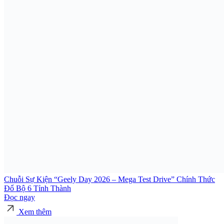
Chuỗi Sự Kiện “Geely Day 2026 – Mega Test Drive” Chính Thức
Đổ Bộ 6 Tỉnh Thành
Đọc ngay
Xem thêm