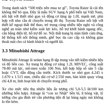
Trong danh sách “500 triệu nên mua xe gì”, Toyota Raize là cái tên
không thể bỏ qua. Đây là mẫu SUV hạng A phổ biến tại Việt Nam,
nổi bật với thiết nhỏ gọn và động cơ tăng áp 1.0L mạnh mẽ, phù
hợp với nhu cầu di chuyển trong đô thị. Toyota Raize nổi bật với
thiết kế ngoại thất thể thao, trẻ trung cùng nhiều tiện nghi và công
nghệ an toàn như kiểm soát lực kéo, hỗ trợ khởi hành ngang dốc,
cân bằng điện tử, hỗ trợ đỗ xe. Nội thất trang bị màn hình cảm ứng,
hệ thống kết nối thông minh, ghế bọc da cao cấp và không gian
thoải mái cho cả hành khách và người lái.
3.3 Mitsubishi Attrage
Mitsubishi Attrage là sedan hạng B tập trung vào tiết kiệm nhiên liệu
và độ bền cao. Xe trang bị động cơ xăng 1.2L MIVEC, công suất
78-80 mã lực, mô-men xoắn 106 Nm, kết hợp hộp số sàn 5 cấp
hoặc CVT, dẫn động cầu trước. Kích thước xe nhỏ gọn 4.245 x
1.670 x 1.515 mm, chiều dài cơ sở 2.550 mm, bán kính quay vòng
chỉ 4,8 m, linh hoạt khi di chuyển trong phố.
Xe cho mức tiêu thụ nhiên liệu ấn tượng chỉ 5,0-5,5 lít/100 km
(đường hỗn hợp). Attrage là “con xe Nhật” bền bỉ, ít hỏng vặt, lý
tưởng cho gia đình trẻ cần phương tiện đi lại hàng ngày mà không
lo tốn kém.