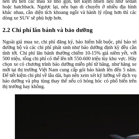
nên ưu tiên các mẫu xe nhỏ gọn, tiết kiệm nhiên liệu như sedan
hoặc hatchback. Ngược lại, nếu bạn di chuyển ở nhiều địa hình
khác nhau, cần diện tích khoang ngồi và hành lý rộng hơn thì các
dòng xe SUV sẽ phù hợp hơn.
2.2 Chi phí lăn bánh và bảo dưỡng
Ngoài giá mua xe, chi phí đăng ký, bảo hiểm bắt buộc, phí bảo trì
đường bộ và các chi phí phát sinh như bảo dưỡng định kỳ đều cần
tính tới. Chi phí lăn bánh thường chiếm 10-15% giá niêm yết, với
500 triệu, tổng chi phí có thể lên tới 550-600 triệu tùy khu vực. Hãy
chọn xe có chương trình bảo dưỡng miễn phí từ hãng, như hãng xe
mới tại thị trường Việt Nam cung cấp gói bảo hành lên đến 5 năm.
Để tiết kiệm chi phí về lâu dài, bạn nên xem xét kỹ lưỡng về dịch vụ
bảo dưỡng và phụ tùng thay thế nếu có hỏng hóc có phổ biến trên
thị trường hay không.