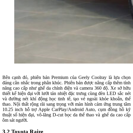
Bên cạnh đó, phiên bản Premium của Geely Coolray là lựa chọn
đáng cân nhắc trong phân khúc. Phiên bản được nâng cấp thêm tính
năng cao cấp như ghế da chỉnh điện và camera 360 độ. Xe sở hữu
thiết kế hiện đại với lưới tản nhiệt đặc trưng cùng đèn LED sắc nét
và đường nét khí động học tinh tế, tạo vẻ ngoài khỏe khoắn, thể
thao. Nội thất rộng rãi sang trọng với màn hình cảm ứng trung tâm
10.25 inch hỗ trợ Apple CarPlay/Android Auto, cụm đồng hồ kỹ
thuật số hiện đại, vô-lăng D-cut bọc da thể thao và ghế da cao cấp
ôm sát người.
3.2 Toyota Raize