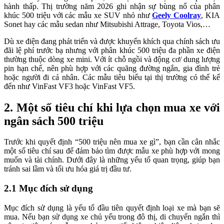
hành thấp. Thị trường năm 2026 ghi nhận sự bùng nổ của phân
khúc 500 triệu với các mẫu xe SUV nhỏ như
Geely Coolray
, KIA
Sonet hay các mẫu sedan như Mitsubishi Attrage, Toyota Vios,…
Dù xe điện đang phát triển và được khuyến khích qua chính sách ưu
đãi lệ phí trước bạ nhưng với phân khúc 500 triệu đa phần xe điện
thường thuộc dòng xe mini. Với ít chỗ ngồi và động cơ/ dung lượng
pin hạn chế, nên phù hợp với các quãng đường ngắn, gia đình trẻ
hoặc người đi cá nhân. Các mẫu tiêu biểu tại thị trường có thể kể
đến như VinFast VF3 hoặc VinFast VF5.
2. Một số tiêu chí khi lựa chọn mua xe với
ngân sách 500 triệu
Trước khi quyết định “500 triệu nên mua xe gì”, bạn cần cân nhắc
một số tiêu chí sau để đảm bảo tìm được mẫu xe phù hợp với mong
muốn và tài chính. Dưới đây là những yếu tố quan trọng, giúp bạn
tránh sai lầm và tối ưu hóa giá trị đầu tư.
2.1 Mục đích sử dụng
Mục đích sử dụng là yếu tố đầu tiên quyết định loại xe mà bạn sẽ
mua. Nếu bạn sử dụng xe chủ yếu trong đô thị, di chuyển ngắn thì