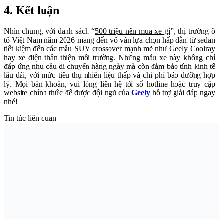
4. Kết luận
Nhìn chung, với danh sách “
500 triệu nên mua xe gì
”, thị trường ô
tô Việt Nam năm 2026 mang đến vô vàn lựa chọn hấp dẫn từ sedan
tiết kiệm đến các mẫu SUV crossover mạnh mẽ như Geely Coolray
hay xe điện thân thiện môi trường. Những mẫu xe này không chỉ
đáp ứng nhu cầu di chuyển hàng ngày mà còn đảm bảo tính kinh tế
lâu dài, với mức tiêu thụ nhiên liệu thấp và chi phí bảo dưỡng hợp
lý. Mọi băn khoăn, vui lòng liên hệ tới số hotline hoặc truy cập
website chính thức để được đội ngũ của
Geely
hỗ trợ giải đáp ngay
nhé!
Tin tức liên quan