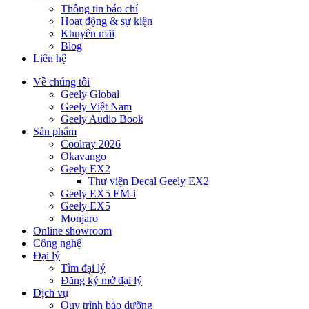
Thông tin báo chí
Hoạt động & sự kiện
Khuyến mãi
Blog
Liên hệ
Về chúng tôi
Geely Global
Geely Việt Nam
Geely Audio Book
Sản phẩm
Coolray 2026
Okavango
Geely EX2
Thư viện Decal Geely EX2
Geely EX5 EM-i
Geely EX5
Monjaro
Online showroom
Công nghệ
Đại lý
Tìm đại lý
Đăng ký mở đại lý
Dịch vụ
Quy trình bảo dưỡng