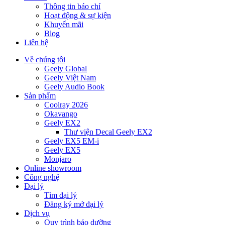
Thông tin báo chí
Hoạt động & sự kiện
Khuyến mãi
Blog
Liên hệ
Về chúng tôi
Geely Global
Geely Việt Nam
Geely Audio Book
Sản phẩm
Coolray 2026
Okavango
Geely EX2
Thư viện Decal Geely EX2
Geely EX5 EM-i
Geely EX5
Monjaro
Online showroom
Công nghệ
Đại lý
Tìm đại lý
Đăng ký mở đại lý
Dịch vụ
Quy trình bảo dưỡng