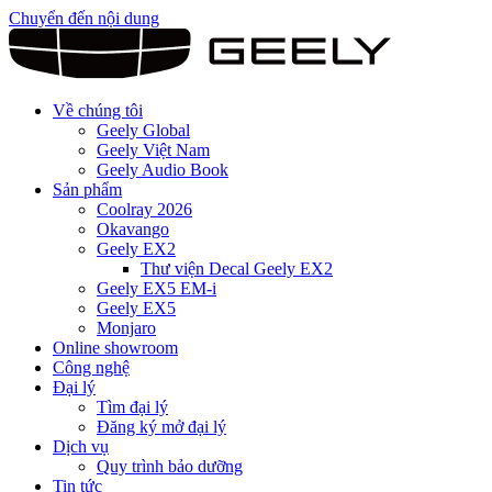
Chuyển đến nội dung
Về chúng tôi
Geely Global
Geely Việt Nam
Geely Audio Book
Sản phẩm
Coolray 2026
Okavango
Geely EX2
Thư viện Decal Geely EX2
Geely EX5 EM-i
Geely EX5
Monjaro
Online showroom
Công nghệ
Đại lý
Tìm đại lý
Đăng ký mở đại lý
Dịch vụ
Quy trình bảo dưỡng
Tin tức