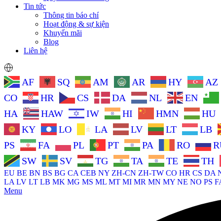
Tin tức
Thông tin báo chí
Hoạt động & sự kiện
Khuyến mãi
Blog
Liên hệ
AF
SQ
AM
AR
HY
AZ
CO
HR
CS
DA
NL
EN
HA
HAW
IW
HI
HMN
HU
KY
LO
LA
LV
LT
LB
PS
FA
PL
PT
PA
RO
R
SW
SV
TG
TA
TE
TH
EU
BE
BN
BS
BG
CA
CEB
NY
ZH-CN
ZH-TW
CO
HR
CS
DA
LA
LV
LT
LB
MK
MG
MS
ML
MT
MI
MR
MN
MY
NE
NO
PS
F
Menu