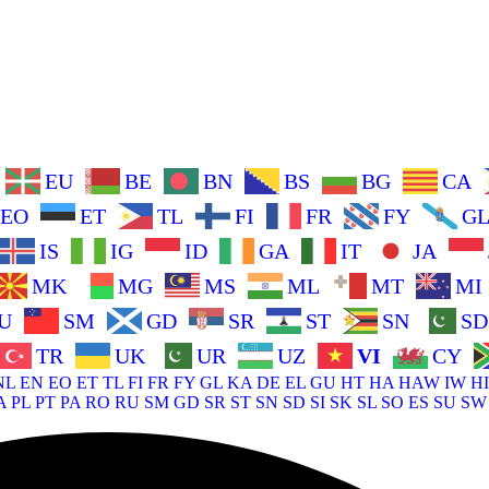
EU
BE
BN
BS
BG
CA
EO
ET
TL
FI
FR
FY
G
IS
IG
ID
GA
IT
JA
MK
MG
MS
ML
MT
MI
U
SM
GD
SR
ST
SN
SD
TR
UK
UR
UZ
VI
CY
NL
EN
EO
ET
TL
FI
FR
FY
GL
KA
DE
EL
GU
HT
HA
HAW
IW
HI
A
PL
PT
PA
RO
RU
SM
GD
SR
ST
SN
SD
SI
SK
SL
SO
ES
SU
SW