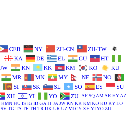
CEB
NY
ZH-CN
ZH-TW
L
KA
DE
EL
GU
HT
JW
KN
KK
KM
KO
KU
MR
MN
MY
NE
NO
SI
SK
SL
SO
ES
SU
XH
YI
YO
ZU
AF
SQ
AM
AR
HY
AZ
HMN
HU
IS
IG
ID
GA
IT
JA
JW
KN
KK
KM
KO
KU
KY
LO
SV
TG
TA
TE
TH
TR
UK
UR
UZ
VI
CY
XH
YI
YO
ZU